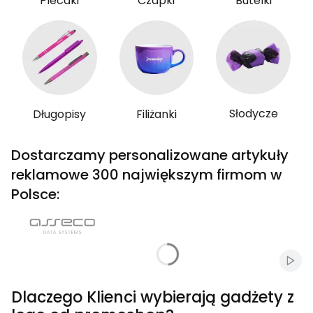
Plecaki
Czapki
Butelki
Słodycze
Długopisy
Filiżanki
Dostarczamy personalizowane artykuły
reklamowe 300 największym firmom w
Polsce:
Włąc
Dlaczego Klienci wybierają gadżety z