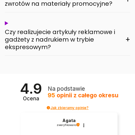
zwrotów na materiały promocyjne?
Czy realizujecie artykuły reklamowe i
+
gadżety z nadrukiem w trybie
ekspresowym?
4.9
Na podstawie
95
opinii
z całego okresu
Ocena
Jak zbieramy opinie?
Agata
zweryfikowano