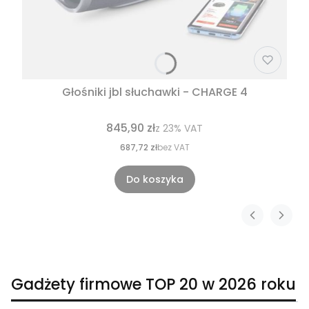
Głośniki jbl słuchawki - CHARGE 4
845,90 zł
z
23%
VAT
687,72 zł
bez VAT
Do koszyka
Gadżety firmowe TOP 20 w 2026 roku