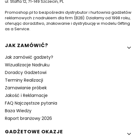
ul. Staffa 12, 71-149 Szczecin, PL
Promoshop.pl to bezpośredni dystrybutor i hurtownia gadżetów
reklamowych z nadrukiem dla firm (B2B). Działamy od 1998 roku,
oferując doradztwo, znakowanie i dystrybucję w modelu Gifting
as a Service.
Linki w stopce
JAK ZAMÓWIĆ?
Jak zamówić gadżety?
Wizualizacje Nadruku
Doradcy Gadżetowi
Terminy Realizacji
Zamawianie próbek
Jakość i Reklamacje
FAQ Najczęstsze pytania
Baza Wiedzy
Raport branżowy 2026
GADŻETOWE OKAZJE