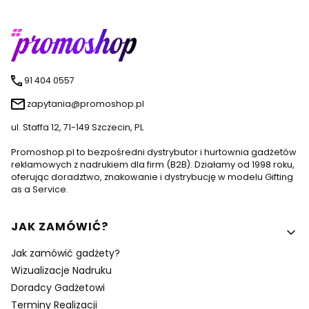
91 404 0557
zapytania@promoshop.pl
ul. Staffa 12, 71-149 Szczecin, PL
Promoshop.pl to bezpośredni dystrybutor i hurtownia gadżetów
reklamowych z nadrukiem dla firm (B2B). Działamy od 1998 roku,
oferując doradztwo, znakowanie i dystrybucję w modelu Gifting
as a Service.
Linki w stopce
JAK ZAMÓWIĆ?
Jak zamówić gadżety?
Wizualizacje Nadruku
Doradcy Gadżetowi
Terminy Realizacji