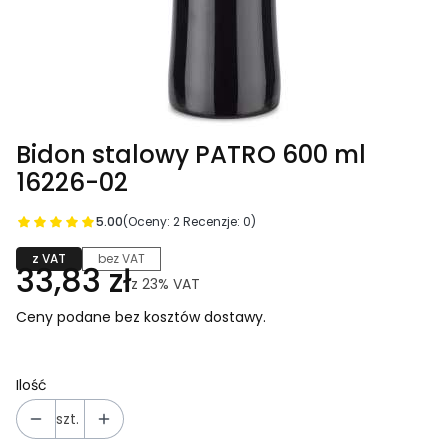
Bidon stalowy PATRO 600 ml
16226-02
5.00
(Oceny: 2 Recenzje: 0)
z VAT
bez VAT
33,83 zł
z
23%
VAT
Ceny podane bez kosztów dostawy.
Ilość
szt.