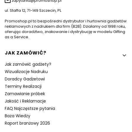
zapytania@promoshop.pl
ul. Staffa 12, 71-149 Szczecin, PL
Promoshop.pl to bezpośredni dystrybutor i hurtownia gadżetów
reklamowych z nadrukiem dla firm (B2B). Działamy od 1998 roku,
oferując doradztwo, znakowanie i dystrybucję w modelu Gifting
as a Service.
Linki w stopce
JAK ZAMÓWIĆ?
Jak zamówić gadżety?
Wizualizacje Nadruku
Doradcy Gadżetowi
Terminy Realizacji
Zamawianie próbek
Jakość i Reklamacje
FAQ Najczęstsze pytania
Baza Wiedzy
Raport branżowy 2026