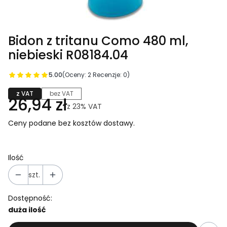
Bidon z tritanu Como 480 ml,
niebieski R08184.04
5.00
(Oceny: 2 Recenzje: 0)
z VAT
bez VAT
26,94 zł
z
23%
VAT
Ceny podane bez kosztów dostawy.
Ilość
szt.
Dostępność:
duża ilość