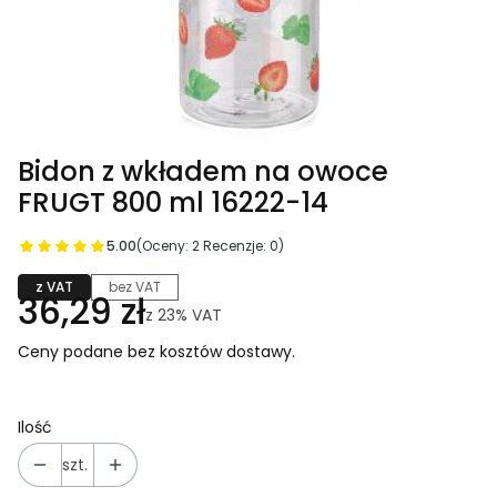
Bidon z wkładem na owoce
FRUGT 800 ml 16222-14
5.00
(Oceny: 2 Recenzje: 0)
z VAT
bez VAT
36,29 zł
z
23%
VAT
Ceny podane bez kosztów dostawy.
Ilość
szt.