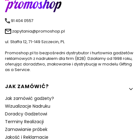
91 404 0557
zapytania@promoshop.pl
ul. Staffa 12, 71-149 Szczecin, PL
Promoshop.pl to bezpośredni dystrybutor i hurtownia gadżetów
reklamowych z nadrukiem dla firm (B2B). Działamy od 1998 roku,
oferując doradztwo, znakowanie i dystrybucję w modelu Gifting
as a Service.
Linki w stopce
JAK ZAMÓWIĆ?
Jak zamówić gadżety?
Wizualizacje Nadruku
Doradcy Gadżetowi
Terminy Realizacji
Zamawianie próbek
Jakość i Reklamacje