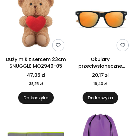
Duży miś z sercem 23cm
Okulary
SNUGGLE MO2949-05
przeciwsłoneczne
CALIFORNIA TOUCH
47,05 zł
20,17 zł
MO9617-10
38,25 zł
16,40 zł
Do koszyka
Do koszyka