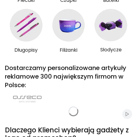
Plecaki
Czapki
Butelki
Słodycze
Długopisy
Filiżanki
Dostarczamy personalizowane artykuły
reklamowe 300 największym firmom w
Polsce:
Włąc
Dlaczego Klienci wybierają gadżety z