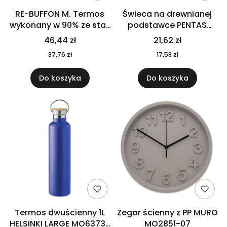
RE-BUFFON M. Termos
Świeca na drewnianej
wykonany w 90% ze stali
podstawce PENTAS
nierdzewnej
MO6282-40
46,44 zł
21,62 zł
pochodzącej z
37,76 zł
17,58 zł
recyklingu 520 ml 94294
Do koszyka
Do koszyka
Termos dwuścienny 1L
Zegar ścienny z PP MURO
HELSINKI LARGE MO6373-
MO2851-07