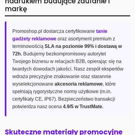
nadrukiem budujące zaufanie i
markę
Promoshop.pl dostarcza certyfikowane
tanie
gadżety reklamowe
oraz asortyment premium z
terminowością
SLA na poziomie 99% i dostawą w
72h.
Budujemy bezkompromisowy autorytet
Twojego biznesu w relacjach B2B, opierając się na
twardych dowodach jakości. Nasz zespół ekspertów
wdraża precyzyjne znakowanie oraz starannie
wyselekcjonowane
akcesoria reklamowe
, które
spełniają rygorystyczne normy użytkowe (m.in.
certyfikaty CE, IP67). Bezpieczeństwo transakcji
potwierdza nasz ocena
4.9/5 w TrustMate.
Skuteczne materiały promocyjne