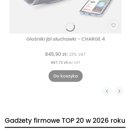
Głośniki jbl słuchawki - CHARGE 4
845,90 zł
z
23%
VAT
687,72 zł
bez VAT
Do koszyka
Gadżety firmowe TOP 20 w 2026 roku