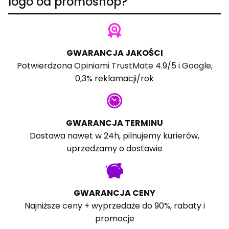
logo od promoshop?
GWARANCJA JAKOŚCI
Potwierdzona
Opiniami TrustMate
4.9/5 i
Google
,
0,3% reklamacji/rok
GWARANCJA TERMINU
Dostawa nawet w 24h, pilnujemy kurierów,
uprzedzamy o dostawie
GWARANCJA CENY
Najniższe ceny + wyprzedaże do 90%, rabaty i
promocje