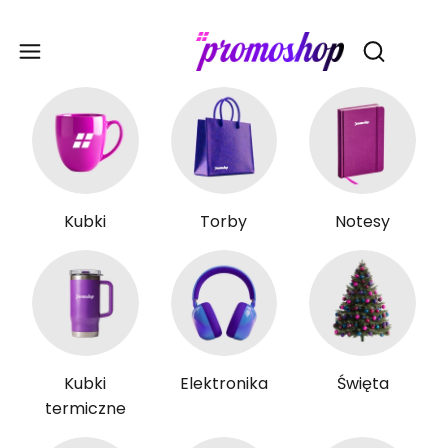
Gadże
Otwórz wy
Kubki
Torby
Notesy
Kubki
Elektronika
Święta
termiczne