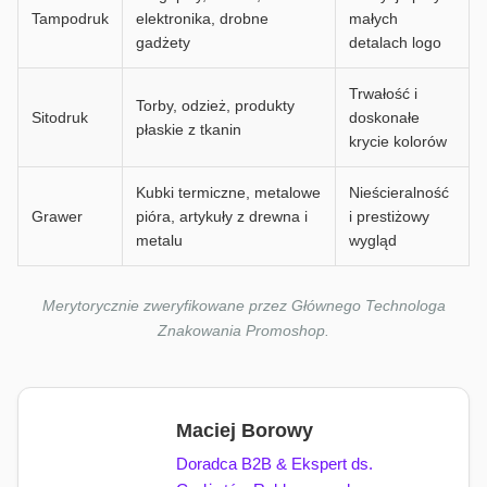
Tampodruk
elektronika, drobne
małych
gadżety
detalach logo
Trwałość i
Torby, odzież, produkty
Sitodruk
doskonałe
płaskie z tkanin
krycie kolorów
Kubki termiczne, metalowe
Nieścieralność
Grawer
pióra, artykuły z drewna i
i prestiżowy
metalu
wygląd
Merytorycznie zweryfikowane przez Głównego Technologa
Znakowania Promoshop.
Maciej Borowy
Doradca B2B & Ekspert ds.