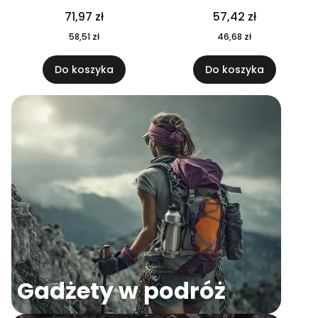
04
71,97 zł
57,42 zł
58,51 zł
46,68 zł
Do koszyka
Do koszyka
Gadżety w podróż