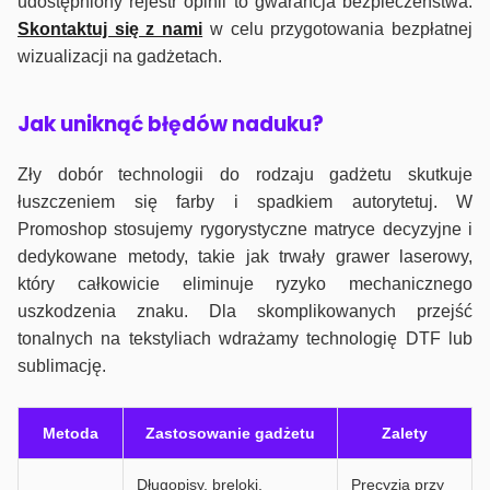
udostępniony rejestr opinii to gwarancja bezpieczeństwa.
Skontaktuj się z nami
w celu przygotowania bezpłatnej
wizualizacji na gadżetach.
J
ak uniknąć błędów naduku?
Zły dobór technologii do rodzaju gadżetu skutkuje
łuszczeniem się farby i spadkiem autorytetuj. W
Promoshop stosujemy rygorystyczne matryce decyzyjne i
dedykowane metody, takie jak trwały grawer laserowy,
który całkowicie eliminuje ryzyko mechanicznego
uszkodzenia znaku. Dla skomplikowanych przejść
tonalnych na tekstyliach wdrażamy technologię DTF lub
sublimację.
Metoda
Zastosowanie gadżetu
Zalety
Długopisy, breloki,
Precyzja przy