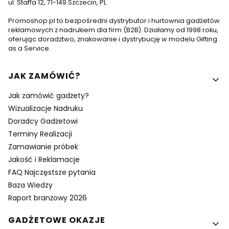
ul. Staffa 12, 71-149 Szczecin, PL
Promoshop.pl to bezpośredni dystrybutor i hurtownia gadżetów
reklamowych z nadrukiem dla firm (B2B). Działamy od 1998 roku,
oferując doradztwo, znakowanie i dystrybucję w modelu Gifting
as a Service.
Linki w stopce
JAK ZAMÓWIĆ?
Jak zamówić gadżety?
Wizualizacje Nadruku
Doradcy Gadżetowi
Terminy Realizacji
Zamawianie próbek
Jakość i Reklamacje
FAQ Najczęstsze pytania
Baza Wiedzy
Raport branżowy 2026
GADŻETOWE OKAZJE