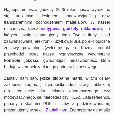
Najpopularniejsze gadżety 2026 roku muszą wyróżniać
się unikalnym designem, innowacyjnością oraz
transparentnym pochodzeniem materiałów. W naszej
ofercie znajdziesz
nietypowe gadżety reklamowe
, na
których trwale eksponujemy logo Twojej firmy – od
zaawansowanej elektroniki użytkowej JBL po ekologiczne
zestawy powitalne (welcome pack). Każdy produkt
przechodzi przez nasze rygorystyczne wewnętrzne
kontrole jako
ści
, gwarantując niezawodność, która
buduje wizerunek zaufanego partnera biznesowego.
Zaufały nam największe
globalne marki
, w tym działy
zakupowe korporacji i jednostki administracji publicznej
(np. realizacje dla sektora energetycznego czy
motoryzacyjnego, jak Mercedes czy IKEA). Listę referencji,
popartych skanami PDF i listów z podziękowaniami,
prezentujemy w sekcji
Zaufali nam
. Zapraszamy do analiz