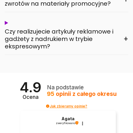
zwrotów na materiały promocyjne?
Czy realizujecie artykuły reklamowe i
+
gadżety z nadrukiem w trybie
ekspresowym?
4.9
Na podstawie
95
opinii
z całego okresu
Ocena
Jak zbieramy opinie?
Agata
zweryfikowano