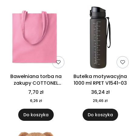
Bawełniana torba na
Butelka motywacyjna
zakupy COTTONEL
1000 ml RPET V1541-03
COLOUR++ MO9846-11
7,70 zł
36,24 zł
6,26 zł
29,46 zł
Do koszyka
Do koszyka