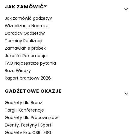
Linki w stopce
JAK ZAMÓWIĆ?
Jak zamówić gadżety?
Wizualizacje Nadruku
Doradcy Gadżetowi
Terminy Realizacji
Zamawianie próbek
Jakość i Reklamacje
FAQ Najczęstsze pytania
Baza Wiedzy
Raport branżowy 2026
GADŻETOWE OKAZJE
Gadżety dla Branż
Targi i Konferencje
Gadżety dla Pracowników
Eventy, Festyny i Sport
Gadżety Eko, CSR i ESG