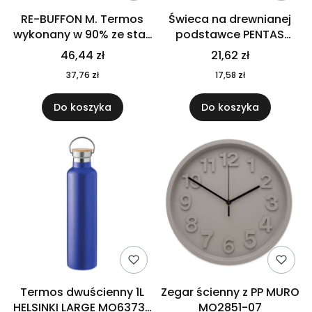
RE-BUFFON M. Termos
Świeca na drewnianej
wykonany w 90% ze stali
podstawce PENTAS
nierdzewnej
MO6282-40
46,44 zł
21,62 zł
pochodzącej z
37,76 zł
17,58 zł
recyklingu 520 ml 94294
Do koszyka
Do koszyka
Termos dwuścienny 1L
Zegar ścienny z PP MURO
HELSINKI LARGE MO6373-
MO2851-07