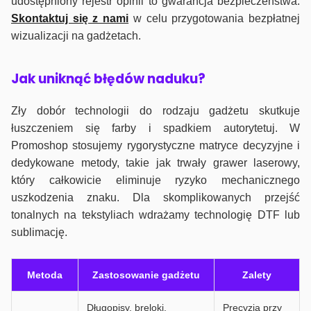
udostępniony rejestr opinii to gwarancja bezpieczeństwa.
Skontaktuj się z nami
w celu przygotowania bezpłatnej
wizualizacji na gadżetach.
J
ak uniknąć błędów naduku?
Zły dobór technologii do rodzaju gadżetu skutkuje
łuszczeniem się farby i spadkiem autorytetuj. W
Promoshop stosujemy rygorystyczne matryce decyzyjne i
dedykowane metody, takie jak trwały grawer laserowy,
który całkowicie eliminuje ryzyko mechanicznego
uszkodzenia znaku. Dla skomplikowanych przejść
tonalnych na tekstyliach wdrażamy technologię DTF lub
sublimację.
Metoda
Zastosowanie gadżetu
Zalety
Długopisy, breloki,
Precyzja przy