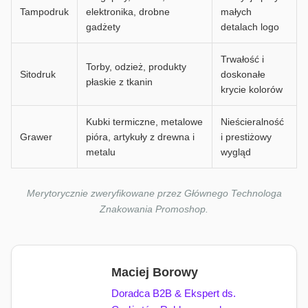
Tampodruk
elektronika, drobne
małych
gadżety
detalach logo
Trwałość i
Torby, odzież, produkty
Sitodruk
doskonałe
płaskie z tkanin
krycie kolorów
Kubki termiczne, metalowe
Nieścieralność
Grawer
pióra, artykuły z drewna i
i prestiżowy
metalu
wygląd
Merytorycznie zweryfikowane przez Głównego Technologa
Znakowania Promoshop.
Maciej Borowy
Doradca B2B & Ekspert ds.