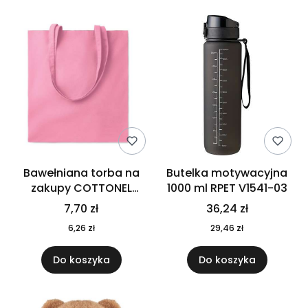
Bawełniana torba na
Butelka motywacyjna
zakupy COTTONEL
1000 ml RPET V1541-03
COLOUR++ MO9846-11
7,70 zł
36,24 zł
6,26 zł
29,46 zł
Do koszyka
Do koszyka