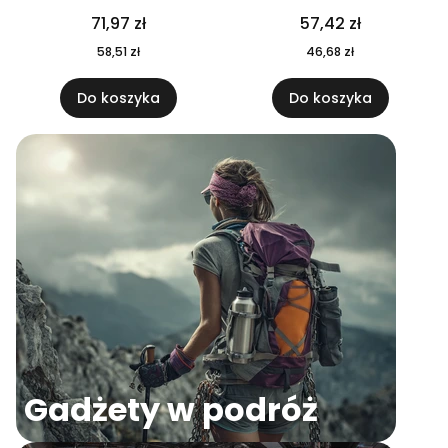
04
71,97 zł
57,42 zł
58,51 zł
46,68 zł
Do koszyka
Do koszyka
Gadżety w podróż