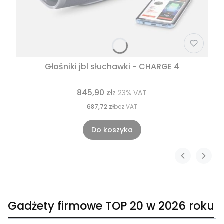
Głośniki jbl słuchawki - CHARGE 4
845,90 zł
z
23%
VAT
687,72 zł
bez VAT
Do koszyka
Gadżety firmowe TOP 20 w 2026 roku