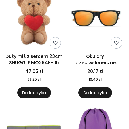
Duży miś z sercem 23cm
Okulary
SNUGGLE MO2949-05
przeciwsłoneczne
CALIFORNIA TOUCH
47,05 zł
20,17 zł
MO9617-10
38,25 zł
16,40 zł
Do koszyka
Do koszyka