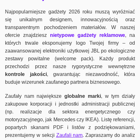
Najpopularniejsze gadżety 2026 roku muszą wyróżniać
się unikalnym designem, innowacyjnością oraz
transparentnym pochodzeniem materiałów. W naszej
ofercie znajdziesz
nietypowe gadżety reklamowe
, na
których trwale eksponujemy logo Twojej firmy – od
zaawansowanej elektroniki użytkowej JBL po ekologiczne
zestawy powitalne (welcome pack). Każdy produkt
przechodzi przez nasze rygorystyczne wewnętrzne
kontrole jako
ści
, gwarantując niezawodność, która
buduje wizerunek zaufanego partnera biznesowego.
Zaufały nam największe
globalne marki
, w tym działy
zakupowe korporacji i jednostki administracji publicznej
(np. realizacje dla sektora energetycznego czy
motoryzacyjnego, jak Mercedes czy IKEA). Listę referencji,
popartych skanami PDF i listów z podziękowaniami,
prezentujemy w sekcji
Zaufali nam
. Zapraszamy do analiz