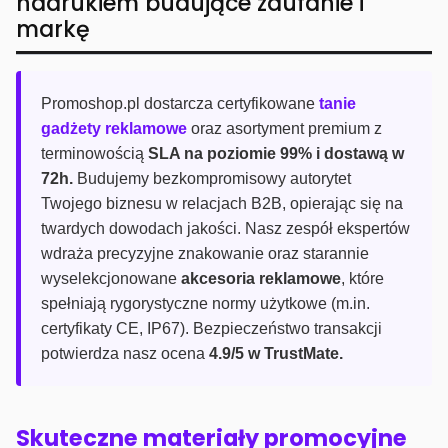
nadrukiem budujące zaufanie i
markę
Promoshop.pl dostarcza certyfikowane
tanie
gadżety reklamowe
oraz asortyment premium z
terminowością
SLA na poziomie 99% i dostawą w
72h.
Budujemy bezkompromisowy autorytet
Twojego biznesu w relacjach B2B, opierając się na
twardych dowodach jakości. Nasz zespół ekspertów
wdraża precyzyjne znakowanie oraz starannie
wyselekcjonowane
akcesoria reklamowe
, które
spełniają rygorystyczne normy użytkowe (m.in.
certyfikaty CE, IP67). Bezpieczeństwo transakcji
potwierdza nasz ocena
4.9/5 w TrustMate.
Skuteczne materiały promocyjne