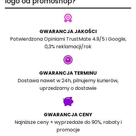
logo od promoshop?
GWARANCJA JAKOŚCI
Potwierdzona
Opiniami TrustMate
4.9/5 i
Google
,
0,3% reklamacji/rok
GWARANCJA TERMINU
Dostawa nawet w 24h, pilnujemy kurierów,
uprzedzamy o dostawie
GWARANCJA CENY
Najniższe ceny + wyprzedaże do 90%, rabaty i
promocje