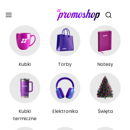
Gadże
Otwórz wy
Kubki
Torby
Notesy
Kubki
Elektronika
Święta
termiczne