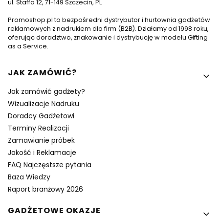
ul. Staffa 12, 71-149 Szczecin, PL
Promoshop.pl to bezpośredni dystrybutor i hurtownia gadżetów
reklamowych z nadrukiem dla firm (B2B). Działamy od 1998 roku,
oferując doradztwo, znakowanie i dystrybucję w modelu Gifting
as a Service.
Linki w stopce
JAK ZAMÓWIĆ?
Jak zamówić gadżety?
Wizualizacje Nadruku
Doradcy Gadżetowi
Terminy Realizacji
Zamawianie próbek
Jakość i Reklamacje
FAQ Najczęstsze pytania
Baza Wiedzy
Raport branżowy 2026
GADŻETOWE OKAZJE