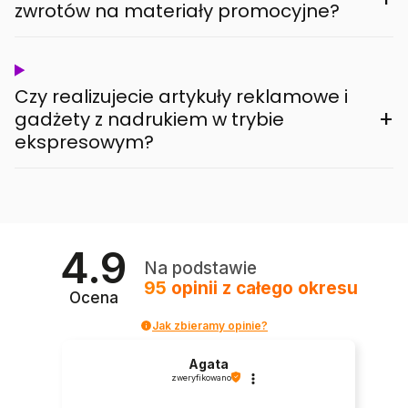
zwrotów na materiały promocyjne?
Czy realizujecie artykuły reklamowe i
+
gadżety z nadrukiem w trybie
ekspresowym?
4.9
Na podstawie
95
opinii
z całego okresu
Ocena
Jak zbieramy opinie?
Agata
zweryfikowano