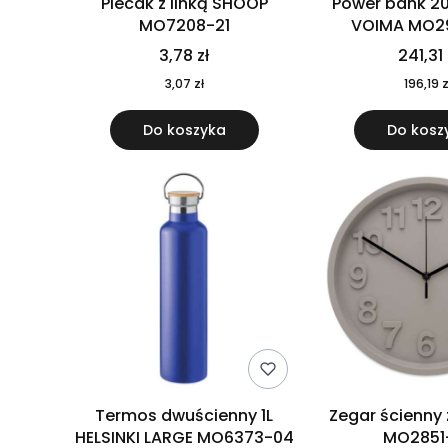
Plecak z linką SHOOP
Power bank 2
MO7208-21
VOIMA MO2
3,78 zł
241,31 
3,07 zł
196,19 z
Do koszyka
Do kosz
Termos dwuścienny 1L
Zegar ścienny
HELSINKI LARGE MO6373-04
MO2851