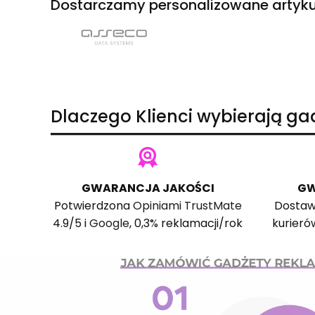
Dostarczamy personalizowane artyku
Dlaczego Klienci wybierają g
GWARANCJA JAKOŚCI
GW
Potwierdzona
Opiniami TrustMate
Dostaw
4.9/5 i
Google
, 0,3% reklamacji/rok
kurieró