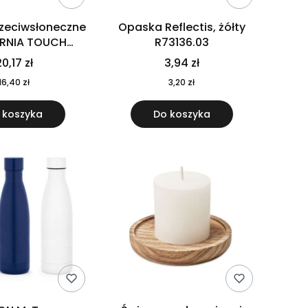
rzeciwsłoneczne
Opaska Reflectis, żółty
ORNIA TOUCH
R73136.03
9617-10
0,17 zł
3,94 zł
16,40 zł
3,20 zł
 koszyka
Do koszyka