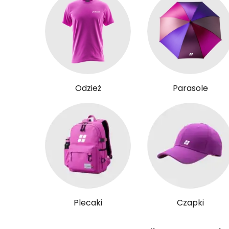
Odzież
Parasole
Plecaki
Czapki