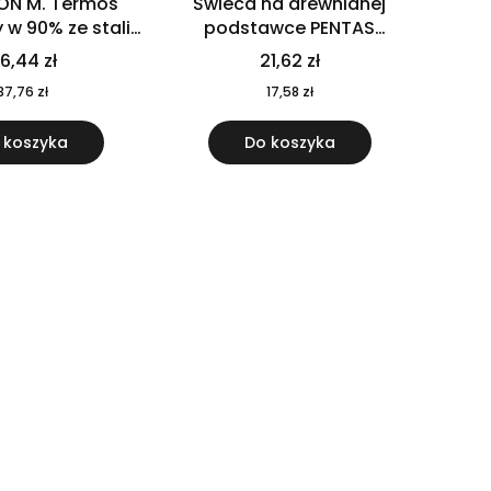
ON M. Termos
Świeca na drewnianej
w 90% ze stali
podstawce PENTAS
j pochodzącej z
MO6282-40
6,44 zł
21,62 zł
u 520 ml 94294
37,76 zł
17,58 zł
 koszyka
Do koszyka