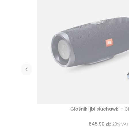
Głośniki jbl słuchawki - 
845,90 zł
z
23%
VAT