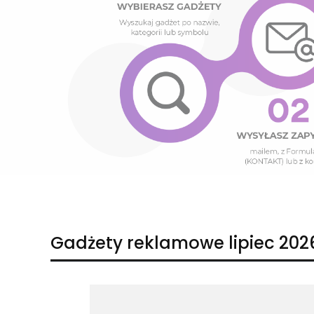
Naciśnij Enter lub spację, aby otworzyć stronę.
Naciśnij Enter lub spację, aby otworzyć stronę.
Gadżety reklamowe lipiec 202