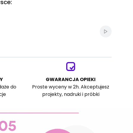
sce:
Włącz autom
Y
GWARANCJA OPIEKI
daże do
Proste wyceny w 2h. Akceptujesz
cje
projekty, nadruki i próbki