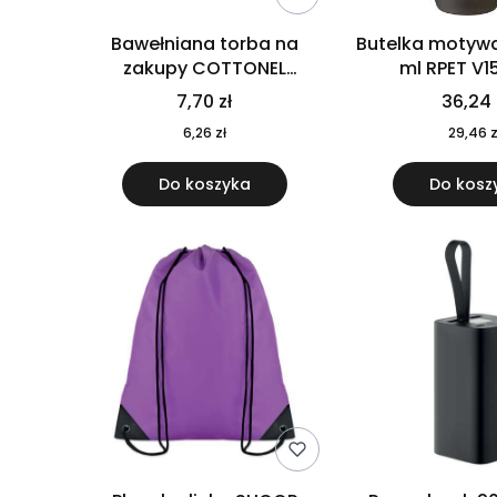
Bawełniana torba na
Butelka motywa
zakupy COTTONEL
ml RPET V1
COLOUR++ MO9846-11
7,70 zł
36,24 
6,26 zł
29,46 z
Do koszyka
Do kosz