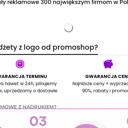
ły reklamowe 300 największym firmom w Pol
adżety z logo od promoshop?
ARANCJA TERMINU
GWARANCJA CEN
a nawet w 24h, pilnujemy
Najniższe ceny + wyprze
w, uprzedzamy o dostawie
90%, rabaty i promo