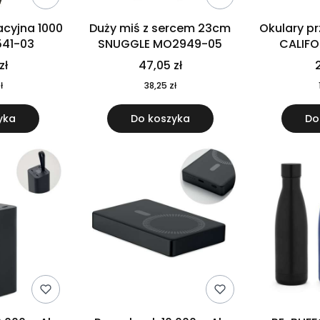
cyjna 1000
Duży miś z sercem 23cm
Okulary p
541-03
SNUGGLE MO2949-05
CALIF
MO
zł
47,05 zł
2
ł
38,25 zł
yka
Do koszyka
Do