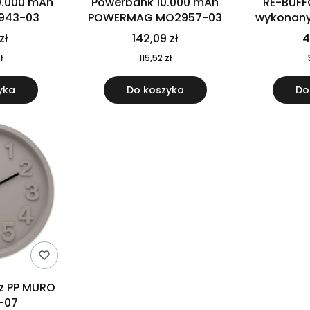
0.000 mAh
Powerbank 10.000 mAh
RE-BUFF
943-03
POWERMAG MO2957-03
wykonany 
nierdzewne
zł
142,09 zł
4
recykling
ł
115,52 zł
yka
Do koszyka
Do
 z PP MURO
-07