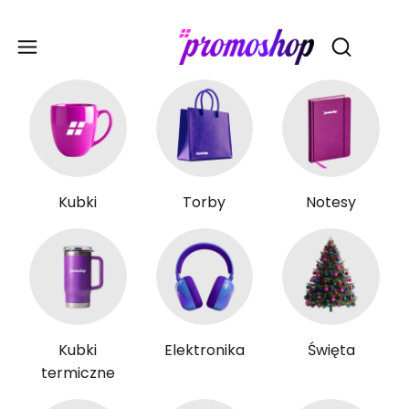
Gadże
Otwórz wy
Kubki
Torby
Notesy
Kubki
Elektronika
Święta
termiczne