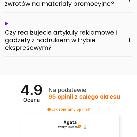
zwrotów na materiały promocyjne?
Czy realizujecie artykuły reklamowe i
+
gadżety z nadrukiem w trybie
ekspresowym?
4.9
Na podstawie
95
opinii
z całego okresu
Ocena
Jak zbieramy opinie?
Agata
zweryfikowano