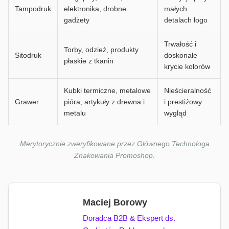
Tampodruk
elektronika, drobne
małych
gadżety
detalach logo
Trwałość i
Torby, odzież, produkty
Sitodruk
doskonałe
płaskie z tkanin
krycie kolorów
Kubki termiczne, metalowe
Nieścieralność
Grawer
pióra, artykuły z drewna i
i prestiżowy
metalu
wygląd
Merytorycznie zweryfikowane przez Głównego Technologa
Znakowania Promoshop.
Maciej Borowy
Doradca B2B & Ekspert ds.