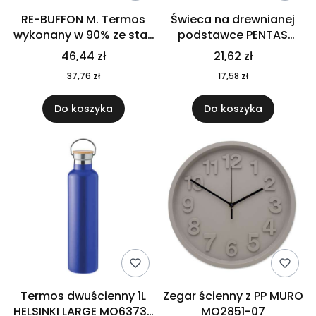
RE-BUFFON M. Termos
Świeca na drewnianej
wykonany w 90% ze stali
podstawce PENTAS
nierdzewnej
MO6282-40
46,44 zł
21,62 zł
pochodzącej z
37,76 zł
17,58 zł
recyklingu 520 ml 94294
Do koszyka
Do koszyka
Termos dwuścienny 1L
Zegar ścienny z PP MURO
HELSINKI LARGE MO6373-
MO2851-07