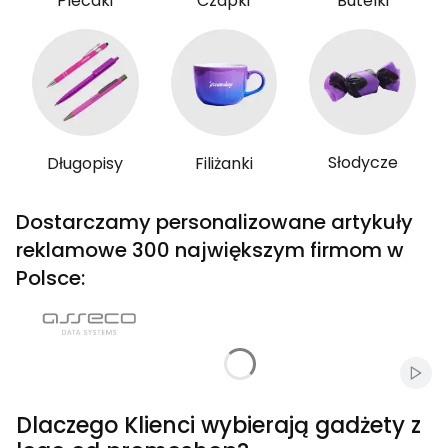
Plecaki
Czapki
Butelki
Słodycze
Długopisy
Filiżanki
Dostarczamy personalizowane artykuły
reklamowe 300 największym firmom w
Polsce:
Włąc
Dlaczego Klienci wybierają gadżety z