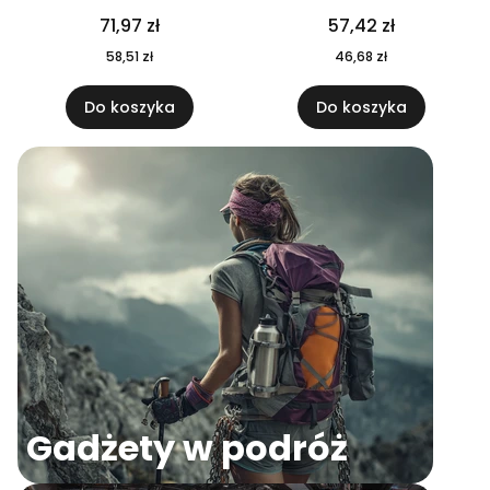
04
71,97 zł
57,42 zł
58,51 zł
46,68 zł
Do koszyka
Do koszyka
Gadżety w podróż