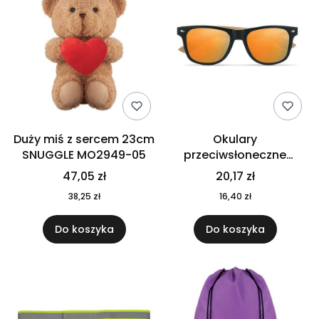
Duży miś z sercem 23cm
Okulary
SNUGGLE MO2949-05
przeciwsłoneczne
CALIFORNIA TOUCH
47,05 zł
20,17 zł
MO9617-10
38,25 zł
16,40 zł
Do koszyka
Do koszyka