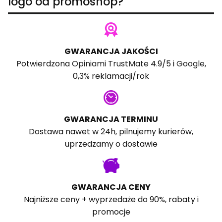
logo od promoshop?
GWARANCJA JAKOŚCI
Potwierdzona
Opiniami TrustMate
4.9/5 i
Google
,
0,3% reklamacji/rok
GWARANCJA TERMINU
Dostawa nawet w 24h, pilnujemy kurierów,
uprzedzamy o dostawie
GWARANCJA CENY
Najniższe ceny + wyprzedaże do 90%, rabaty i
promocje