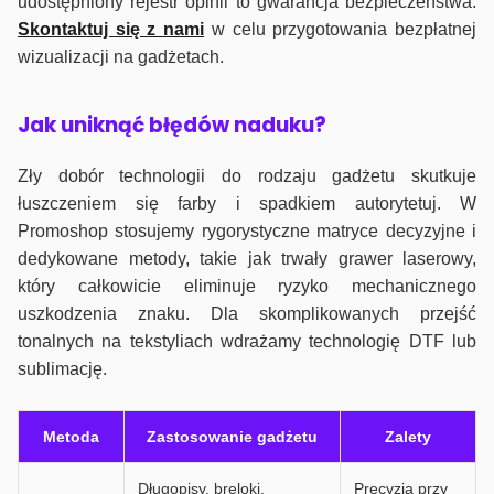
udostępniony rejestr opinii to gwarancja bezpieczeństwa.
Skontaktuj się z nami
w celu przygotowania bezpłatnej
wizualizacji na gadżetach.
J
ak uniknąć błędów naduku?
Zły dobór technologii do rodzaju gadżetu skutkuje
łuszczeniem się farby i spadkiem autorytetuj. W
Promoshop stosujemy rygorystyczne matryce decyzyjne i
dedykowane metody, takie jak trwały grawer laserowy,
który całkowicie eliminuje ryzyko mechanicznego
uszkodzenia znaku. Dla skomplikowanych przejść
tonalnych na tekstyliach wdrażamy technologię DTF lub
sublimację.
Metoda
Zastosowanie gadżetu
Zalety
Długopisy, breloki,
Precyzja przy