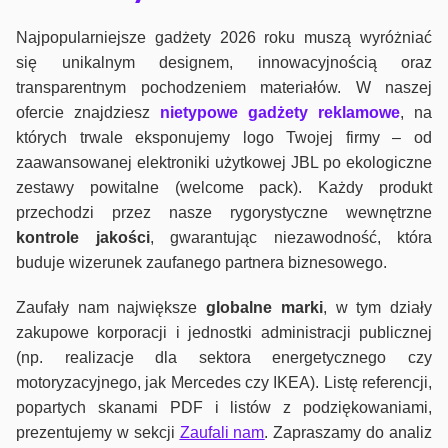
Najpopularniejsze gadżety 2026 roku muszą wyróżniać
się unikalnym designem, innowacyjnością oraz
transparentnym pochodzeniem materiałów. W naszej
ofercie znajdziesz
nietypowe gadżety reklamowe
, na
których trwale eksponujemy logo Twojej firmy – od
zaawansowanej elektroniki użytkowej JBL po ekologiczne
zestawy powitalne (welcome pack). Każdy produkt
przechodzi przez nasze rygorystyczne wewnętrzne
kontrole jako
ści
, gwarantując niezawodność, która
buduje wizerunek zaufanego partnera biznesowego.
Zaufały nam największe
globalne marki
, w tym działy
zakupowe korporacji i jednostki administracji publicznej
(np. realizacje dla sektora energetycznego czy
motoryzacyjnego, jak Mercedes czy IKEA). Listę referencji,
popartych skanami PDF i listów z podziękowaniami,
prezentujemy w sekcji
Zaufali nam
. Zapraszamy do analiz