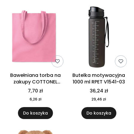
Bawełniana torba na
Butelka motywacyjna
zakupy COTTONEL
1000 ml RPET V1541-03
COLOUR++ MO9846-11
7,70 zł
36,24 zł
6,26 zł
29,46 zł
Do koszyka
Do koszyka