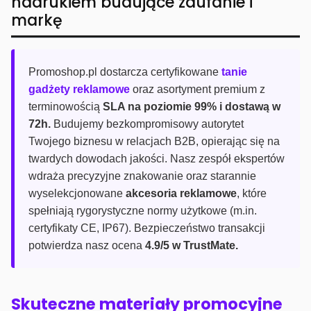
nadrukiem budujące zaufanie i
markę
Promoshop.pl dostarcza certyfikowane
tanie
gadżety reklamowe
oraz asortyment premium z
terminowością
SLA na poziomie 99% i dostawą w
72h.
Budujemy bezkompromisowy autorytet
Twojego biznesu w relacjach B2B, opierając się na
twardych dowodach jakości. Nasz zespół ekspertów
wdraża precyzyjne znakowanie oraz starannie
wyselekcjonowane
akcesoria reklamowe
, które
spełniają rygorystyczne normy użytkowe (m.in.
certyfikaty CE, IP67). Bezpieczeństwo transakcji
potwierdza nasz ocena
4.9/5 w TrustMate.
Skuteczne materiały promocyjne