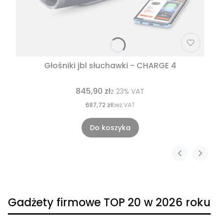
Głośniki jbl słuchawki - CHARGE 4
845,90 zł
z
23%
VAT
687,72 zł
bez VAT
Do koszyka
Gadżety firmowe TOP 20 w 2026 roku