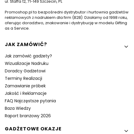
ul. Staffa 12, 71-149 Szczecin, PL
Promoshop.pl to bezpośredni dystrybutor i hurtownia gadżetów
reklamowych z nadrukiem dla firm (B2B). Działamy od 1998 roku,
oferując doradztwo, znakowanie i dystrybucję w modelu Gifting
as a Service.
Linki w stopce
JAK ZAMÓWIĆ?
Jak zamówić gadżety?
Wizualizacje Nadruku
Doradcy Gadżetowi
Terminy Realizacji
Zamawianie próbek
Jakość i Reklamacje
FAQ Najczęstsze pytania
Baza Wiedzy
Raport branżowy 2026
GADŻETOWE OKAZJE