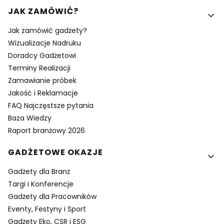
Linki w stopce
JAK ZAMÓWIĆ?
Jak zamówić gadżety?
Wizualizacje Nadruku
Doradcy Gadżetowi
Terminy Realizacji
Zamawianie próbek
Jakość i Reklamacje
FAQ Najczęstsze pytania
Baza Wiedzy
Raport branżowy 2026
GADŻETOWE OKAZJE
Gadżety dla Branż
Targi i Konferencje
Gadżety dla Pracowników
Eventy, Festyny i Sport
Gadżety Eko, CSR i ESG