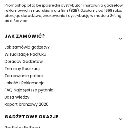
Promoshop.pl to bezpośredni dystrybutor i hurtownia gadżetów
reklamowych z nadrukiem dla firm (B2B). Działamy od 1998 roku,
oferując doradztwo, znakowanie i dystrybucję w modelu Gifting
as a Service.
Linki w stopce
JAK ZAMÓWIĆ?
Jak zamówić gadżety?
Wizualizacje Nadruku
Doradcy Gadżetowi
Terminy Realizacji
Zamawianie próbek
Jakość i Reklamacje
FAQ Najczęstsze pytania
Baza Wiedzy
Raport branżowy 2026
GADŻETOWE OKAZJE
Gadżety dla Branż