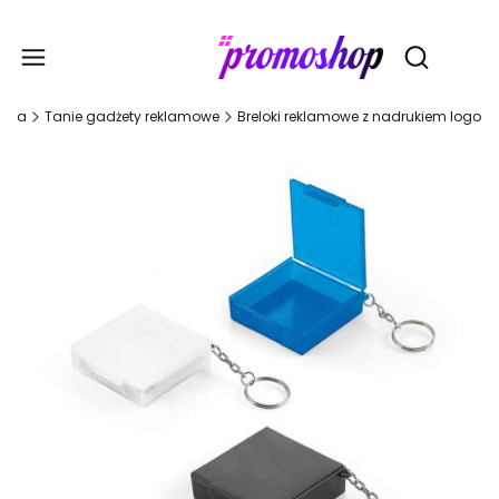
Gadże
Otwórz wy
ówna
Tanie gadżety reklamowe
Breloki reklamowe z nadrukiem logo