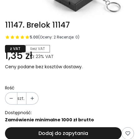
11147. Brelok 11147
5.00
(Oceny: 2 Recenzje: 0)
z VAT
bez VAT
1,35 zł
z
23%
VAT
Ceny podane bez kosztów dostawy.
Ilość
szt.
Dostępność:
Zamówienie minimalne 1000 zł brutto
Dodaj do zapytania