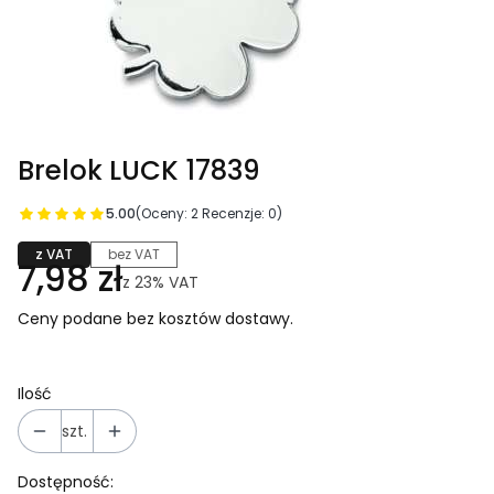
Brelok LUCK 17839
5.00
(Oceny: 2 Recenzje: 0)
z VAT
bez VAT
7,98 zł
z
23%
VAT
Ceny podane bez kosztów dostawy.
Ilość
szt.
Dostępność: