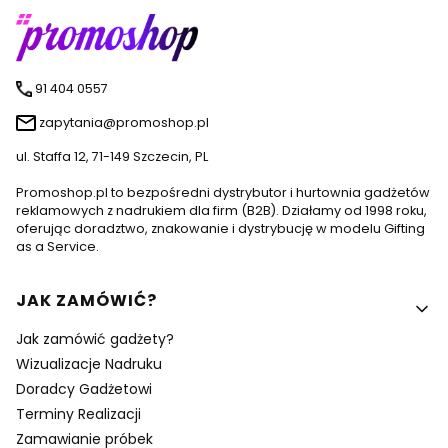
91 404 0557
zapytania@promoshop.pl
ul. Staffa 12, 71-149 Szczecin, PL
Promoshop.pl to bezpośredni dystrybutor i hurtownia gadżetów
reklamowych z nadrukiem dla firm (B2B). Działamy od 1998 roku,
oferując doradztwo, znakowanie i dystrybucję w modelu Gifting
as a Service.
Linki w stopce
JAK ZAMÓWIĆ?
Jak zamówić gadżety?
Wizualizacje Nadruku
Doradcy Gadżetowi
Terminy Realizacji
Zamawianie próbek