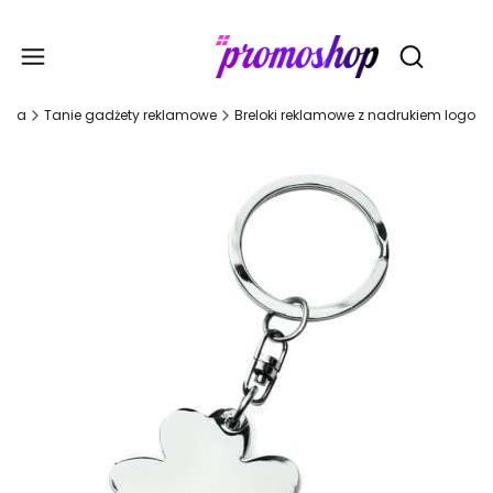
Gadże
Otwórz wy
ówna
Tanie gadżety reklamowe
Breloki reklamowe z nadrukiem logo