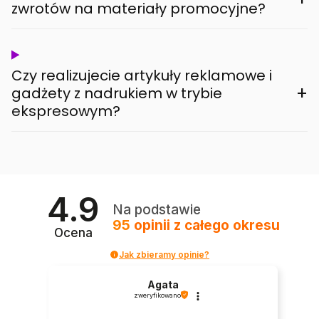
zwrotów na materiały promocyjne?
Czy realizujecie artykuły reklamowe i
+
gadżety z nadrukiem w trybie
ekspresowym?
4.9
Na podstawie
95
opinii
z całego okresu
Ocena
Jak zbieramy opinie?
Agata
zweryfikowano