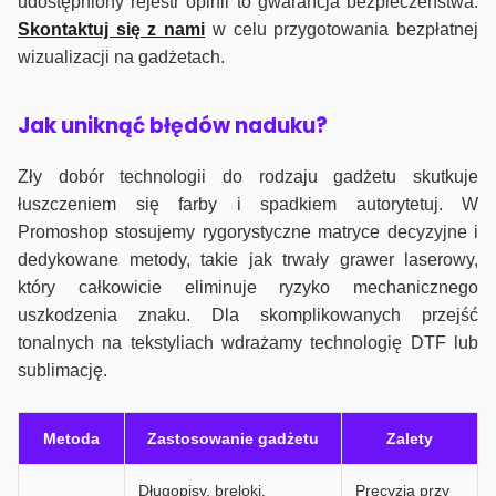
udostępniony rejestr opinii to gwarancja bezpieczeństwa.
Skontaktuj się z nami
w celu przygotowania bezpłatnej
wizualizacji na gadżetach.
J
ak uniknąć błędów naduku?
Zły dobór technologii do rodzaju gadżetu skutkuje
łuszczeniem się farby i spadkiem autorytetuj. W
Promoshop stosujemy rygorystyczne matryce decyzyjne i
dedykowane metody, takie jak trwały grawer laserowy,
który całkowicie eliminuje ryzyko mechanicznego
uszkodzenia znaku. Dla skomplikowanych przejść
tonalnych na tekstyliach wdrażamy technologię DTF lub
sublimację.
Metoda
Zastosowanie gadżetu
Zalety
Długopisy, breloki,
Precyzja przy