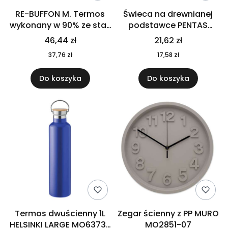
RE-BUFFON M. Termos
Świeca na drewnianej
wykonany w 90% ze stali
podstawce PENTAS
nierdzewnej
MO6282-40
46,44 zł
21,62 zł
pochodzącej z
37,76 zł
17,58 zł
recyklingu 520 ml 94294
Do koszyka
Do koszyka
Termos dwuścienny 1L
Zegar ścienny z PP MURO
HELSINKI LARGE MO6373-
MO2851-07