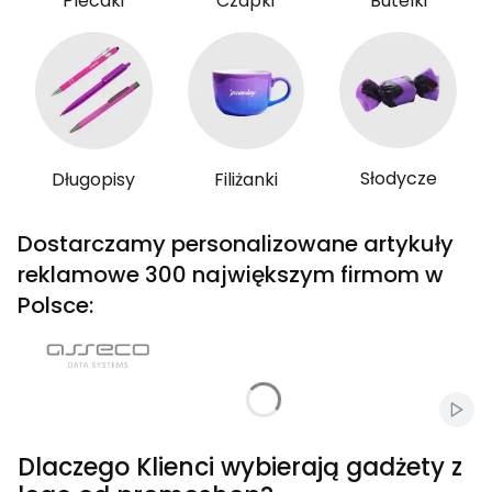
Plecaki
Czapki
Butelki
Słodycze
Długopisy
Filiżanki
Dostarczamy personalizowane artykuły
reklamowe 300 największym firmom w
Polsce:
Włąc
Dlaczego Klienci wybierają gadżety z