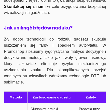
udostępniony rejestr opinii to gwarancja bezpieczeństwa.
Skontaktuj się z nami
w celu przygotowania bezpłatnej
wizualizacji na gadżetach.
J
ak uniknąć błędów naduku?
Zły dobór technologii do rodzaju gadżetu skutkuje
łuszczeniem się farby i spadkiem autorytetuj. W
Promoshop stosujemy rygorystyczne matryce decyzyjne i
dedykowane metody, takie jak trwały grawer laserowy,
który całkowicie eliminuje ryzyko mechanicznego
uszkodzenia znaku. Dla skomplikowanych przejść
tonalnych na tekstyliach wdrażamy technologię DTF lub
sublimację.
Metoda
Zastosowanie gadżetu
Zalety
Długopisy, breloki,
Precyzja przy