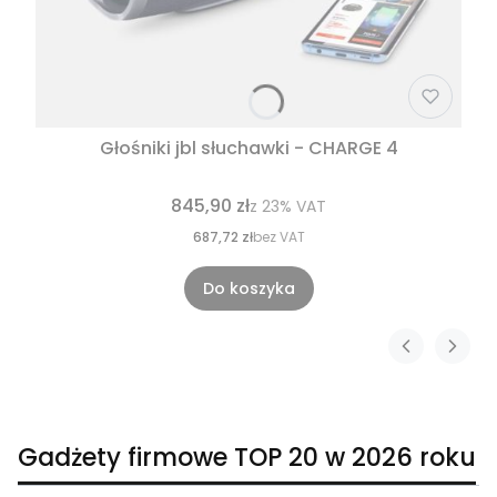
Głośniki jbl słuchawki - CHARGE 4
845,90 zł
z
23%
VAT
687,72 zł
bez VAT
Do koszyka
Gadżety firmowe TOP 20 w 2026 roku