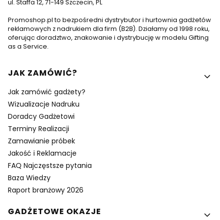
ul. Staffa 12, 71-149 Szczecin, PL
Promoshop.pl to bezpośredni dystrybutor i hurtownia gadżetów
reklamowych z nadrukiem dla firm (B2B). Działamy od 1998 roku,
oferując doradztwo, znakowanie i dystrybucję w modelu Gifting
as a Service.
Linki w stopce
JAK ZAMÓWIĆ?
Jak zamówić gadżety?
Wizualizacje Nadruku
Doradcy Gadżetowi
Terminy Realizacji
Zamawianie próbek
Jakość i Reklamacje
FAQ Najczęstsze pytania
Baza Wiedzy
Raport branżowy 2026
GADŻETOWE OKAZJE