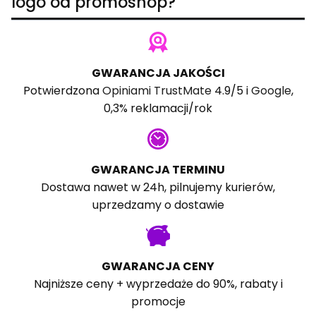
logo od promoshop?
GWARANCJA JAKOŚCI
Potwierdzona
Opiniami TrustMate
4.9/5 i
Google
,
0,3% reklamacji/rok
GWARANCJA TERMINU
Dostawa nawet w 24h, pilnujemy kurierów,
uprzedzamy o dostawie
GWARANCJA CENY
Najniższe ceny + wyprzedaże do 90%, rabaty i
promocje