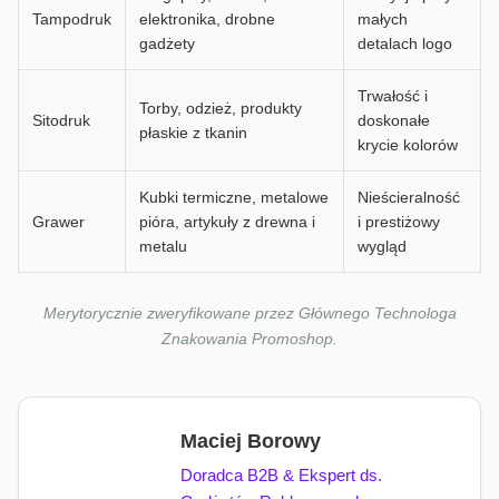
Tampodruk
elektronika, drobne
małych
gadżety
detalach logo
Trwałość i
Torby, odzież, produkty
Sitodruk
doskonałe
płaskie z tkanin
krycie kolorów
Kubki termiczne, metalowe
Nieścieralność
Grawer
pióra, artykuły z drewna i
i prestiżowy
metalu
wygląd
Merytorycznie zweryfikowane przez Głównego Technologa
Znakowania Promoshop.
Maciej Borowy
Doradca B2B & Ekspert ds.