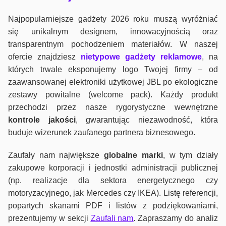
Najpopularniejsze gadżety 2026 roku muszą wyróżniać
się unikalnym designem, innowacyjnością oraz
transparentnym pochodzeniem materiałów. W naszej
ofercie znajdziesz
nietypowe gadżety reklamowe
, na
których trwale eksponujemy logo Twojej firmy – od
zaawansowanej elektroniki użytkowej JBL po ekologiczne
zestawy powitalne (welcome pack). Każdy produkt
przechodzi przez nasze rygorystyczne wewnętrzne
kontrole jako
ści
, gwarantując niezawodność, która
buduje wizerunek zaufanego partnera biznesowego.
Zaufały nam największe
globalne marki
, w tym działy
zakupowe korporacji i jednostki administracji publicznej
(np. realizacje dla sektora energetycznego czy
motoryzacyjnego, jak Mercedes czy IKEA). Listę referencji,
popartych skanami PDF i listów z podziękowaniami,
prezentujemy w sekcji
Zaufali nam
. Zapraszamy do analiz