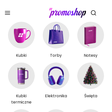
Gadże
Otwórz wy
Kubki
Torby
Notesy
Kubki
Elektronika
Święta
termiczne