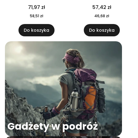
04
71,97 zł
57,42 zł
58,51 zł
46,68 zł
Do koszyka
Do koszyka
Gadżety w podróż