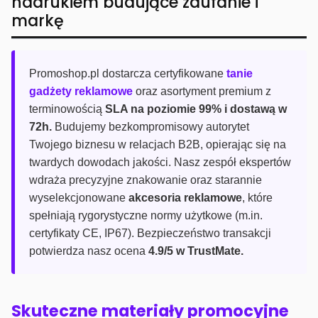
nadrukiem budujące zaufanie i
markę
Promoshop.pl dostarcza certyfikowane
tanie
gadżety reklamowe
oraz asortyment premium z
terminowością
SLA na poziomie 99% i dostawą w
72h.
Budujemy bezkompromisowy autorytet
Twojego biznesu w relacjach B2B, opierając się na
twardych dowodach jakości. Nasz zespół ekspertów
wdraża precyzyjne znakowanie oraz starannie
wyselekcjonowane
akcesoria reklamowe
, które
spełniają rygorystyczne normy użytkowe (m.in.
certyfikaty CE, IP67). Bezpieczeństwo transakcji
potwierdza nasz ocena
4.9/5 w TrustMate.
Skuteczne materiały promocyjne