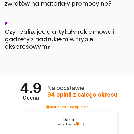
zwrotów na materiały promocyjne?
Czy realizujecie artykuły reklamowe i
+
gadżety z nadrukiem w trybie
ekspresowym?
4.9
Na podstawie
94
opinii
z całego okresu
Ocena
Jak zbieramy opinie?
Daria
zweryfikowano