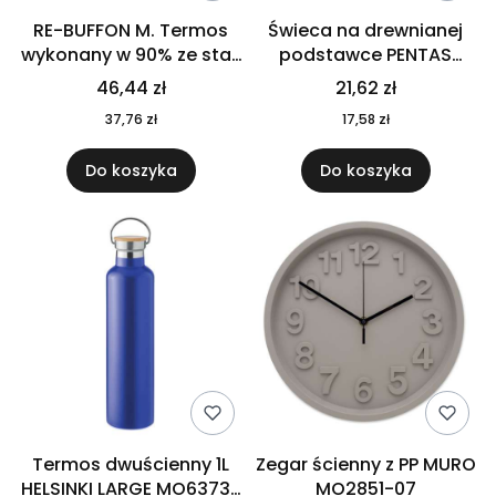
RE-BUFFON M. Termos
Świeca na drewnianej
wykonany w 90% ze stali
podstawce PENTAS
nierdzewnej
MO6282-40
46,44 zł
21,62 zł
pochodzącej z
37,76 zł
17,58 zł
recyklingu 520 ml 94294
Do koszyka
Do koszyka
Termos dwuścienny 1L
Zegar ścienny z PP MURO
HELSINKI LARGE MO6373-
MO2851-07