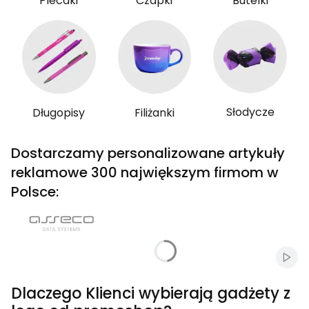
Plecaki
Czapki
Butelki
Słodycze
Długopisy
Filiżanki
Dostarczamy personalizowane artykuły
reklamowe 300 największym firmom w
Polsce:
Włąc
Dlaczego Klienci wybierają gadżety z