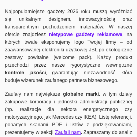
Najpopularniejsze gadżety 2026 roku muszą wyróżniać
się unikalnym designem, innowacyjnością oraz
transparentnym pochodzeniem materiałów. W naszej
ofercie znajdziesz
nietypowe gadżety reklamowe
, na
których trwale eksponujemy logo Twojej firmy – od
zaawansowanej elektroniki użytkowej JBL po ekologiczne
zestawy powitalne (welcome pack). Każdy produkt
przechodzi przez nasze rygorystyczne wewnętrzne
kontrole jako
ści
, gwarantując niezawodność, która
buduje wizerunek zaufanego partnera biznesowego.
Zaufały nam największe
globalne marki
, w tym działy
zakupowe korporacji i jednostki administracji publicznej
(np. realizacje dla sektora energetycznego czy
motoryzacyjnego, jak Mercedes czy IKEA). Listę referencji,
popartych skanami PDF i listów z podziękowaniami,
prezentujemy w sekcji
Zaufali nam
. Zapraszamy do analiz