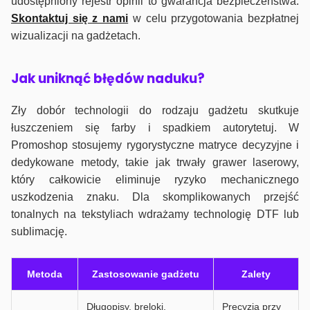
udostępniony rejestr opinii to gwarancja bezpieczeństwa.
Skontaktuj się z nami
w celu przygotowania bezpłatnej
wizualizacji na gadżetach.
J
ak uniknąć błędów naduku?
Zły dobór technologii do rodzaju gadżetu skutkuje
łuszczeniem się farby i spadkiem autorytetuj. W
Promoshop stosujemy rygorystyczne matryce decyzyjne i
dedykowane metody, takie jak trwały grawer laserowy,
który całkowicie eliminuje ryzyko mechanicznego
uszkodzenia znaku. Dla skomplikowanych przejść
tonalnych na tekstyliach wdrażamy technologię DTF lub
sublimację.
Metoda
Zastosowanie gadżetu
Zalety
Długopisy, breloki,
Precyzja przy