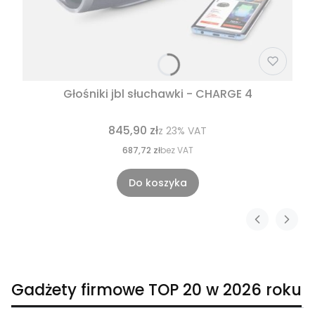
Głośniki jbl słuchawki - CHARGE 4
845,90 zł
z
23%
VAT
687,72 zł
bez VAT
Do koszyka
Gadżety firmowe TOP 20 w 2026 roku