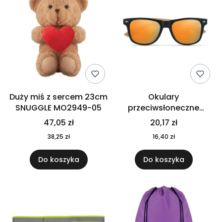
Duży miś z sercem 23cm
Okulary
SNUGGLE MO2949-05
przeciwsłoneczne
CALIFORNIA TOUCH
47,05 zł
20,17 zł
MO9617-10
38,25 zł
16,40 zł
Do koszyka
Do koszyka