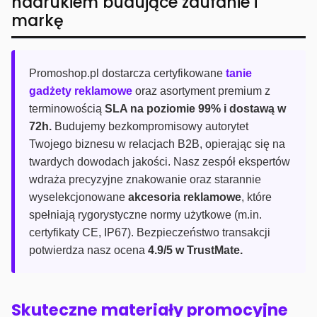
nadrukiem budujące zaufanie i
markę
Promoshop.pl dostarcza certyfikowane
tanie
gadżety reklamowe
oraz asortyment premium z
terminowością
SLA na poziomie 99% i dostawą w
72h.
Budujemy bezkompromisowy autorytet
Twojego biznesu w relacjach B2B, opierając się na
twardych dowodach jakości. Nasz zespół ekspertów
wdraża precyzyjne znakowanie oraz starannie
wyselekcjonowane
akcesoria reklamowe
, które
spełniają rygorystyczne normy użytkowe (m.in.
certyfikaty CE, IP67). Bezpieczeństwo transakcji
potwierdza nasz ocena
4.9/5 w TrustMate.
Skuteczne materiały promocyjne