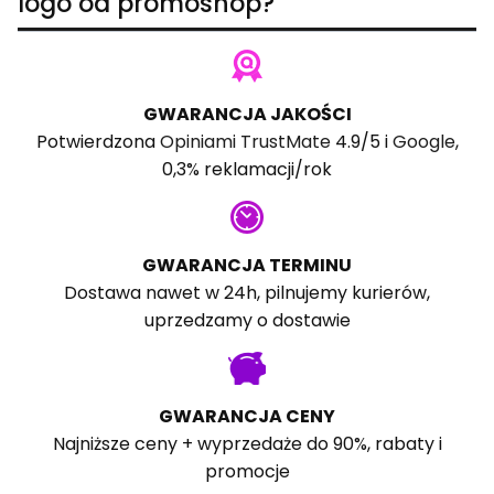
logo od promoshop?
GWARANCJA JAKOŚCI
Potwierdzona
Opiniami TrustMate
4.9/5 i
Google
,
0,3% reklamacji/rok
GWARANCJA TERMINU
Dostawa nawet w 24h, pilnujemy kurierów,
uprzedzamy o dostawie
GWARANCJA CENY
Najniższe ceny + wyprzedaże do 90%, rabaty i
promocje