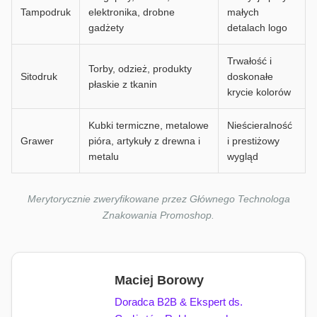
Tampodruk
elektronika, drobne
małych
gadżety
detalach logo
Trwałość i
Torby, odzież, produkty
Sitodruk
doskonałe
płaskie z tkanin
krycie kolorów
Kubki termiczne, metalowe
Nieścieralność
Grawer
pióra, artykuły z drewna i
i prestiżowy
metalu
wygląd
Merytorycznie zweryfikowane przez Głównego Technologa
Znakowania Promoshop.
Maciej Borowy
Doradca B2B & Ekspert ds.