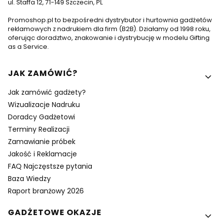
ul. Staffa 12, 71-149 Szczecin, PL
Promoshop.pl to bezpośredni dystrybutor i hurtownia gadżetów
reklamowych z nadrukiem dla firm (B2B). Działamy od 1998 roku,
oferując doradztwo, znakowanie i dystrybucję w modelu Gifting
as a Service.
Linki w stopce
JAK ZAMÓWIĆ?
Jak zamówić gadżety?
Wizualizacje Nadruku
Doradcy Gadżetowi
Terminy Realizacji
Zamawianie próbek
Jakość i Reklamacje
FAQ Najczęstsze pytania
Baza Wiedzy
Raport branżowy 2026
GADŻETOWE OKAZJE