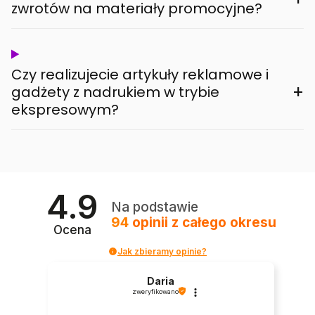
zwrotów na materiały promocyjne?
Czy realizujecie artykuły reklamowe i
+
gadżety z nadrukiem w trybie
ekspresowym?
4.9
Na podstawie
94
opinii
z całego okresu
Ocena
Jak zbieramy opinie?
Daria
zweryfikowano