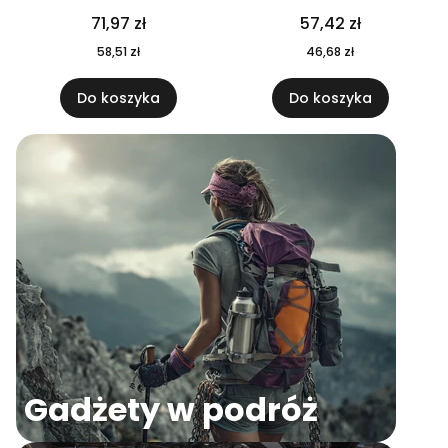
04
71,97 zł
57,42 zł
58,51 zł
46,68 zł
Do koszyka
Do koszyka
Gadżety w podróż