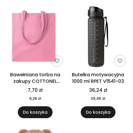
Bawełniana torba na
Butelka motywacyjna
zakupy COTTONEL
1000 ml RPET V1541-03
COLOUR++ MO9846-11
7,70 zł
36,24 zł
6,26 zł
29,46 zł
Do koszyka
Do koszyka