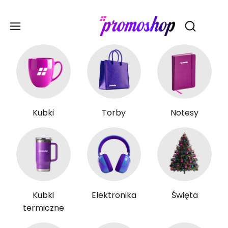
Gadże
Otwórz wy
Kubki
Torby
Notesy
Kubki
Elektronika
Święta
termiczne