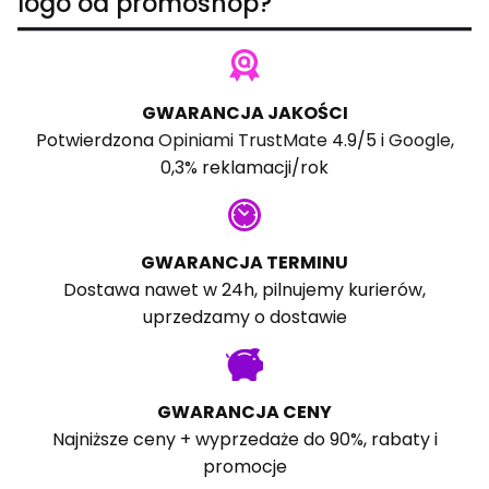
logo od promoshop?
GWARANCJA JAKOŚCI
Potwierdzona
Opiniami TrustMate
4.9/5 i
Google
,
0,3% reklamacji/rok
GWARANCJA TERMINU
Dostawa nawet w 24h, pilnujemy kurierów,
uprzedzamy o dostawie
GWARANCJA CENY
Najniższe ceny + wyprzedaże do 90%, rabaty i
promocje