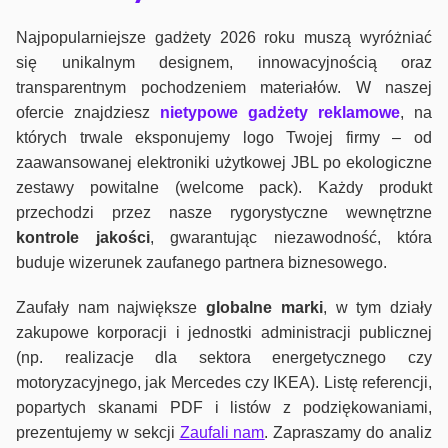
Najpopularniejsze gadżety 2026 roku muszą wyróżniać
się unikalnym designem, innowacyjnością oraz
transparentnym pochodzeniem materiałów. W naszej
ofercie znajdziesz
nietypowe gadżety reklamowe
, na
których trwale eksponujemy logo Twojej firmy – od
zaawansowanej elektroniki użytkowej JBL po ekologiczne
zestawy powitalne (welcome pack). Każdy produkt
przechodzi przez nasze rygorystyczne wewnętrzne
kontrole jako
ści
, gwarantując niezawodność, która
buduje wizerunek zaufanego partnera biznesowego.
Zaufały nam największe
globalne marki
, w tym działy
zakupowe korporacji i jednostki administracji publicznej
(np. realizacje dla sektora energetycznego czy
motoryzacyjnego, jak Mercedes czy IKEA). Listę referencji,
popartych skanami PDF i listów z podziękowaniami,
prezentujemy w sekcji
Zaufali nam
. Zapraszamy do analiz