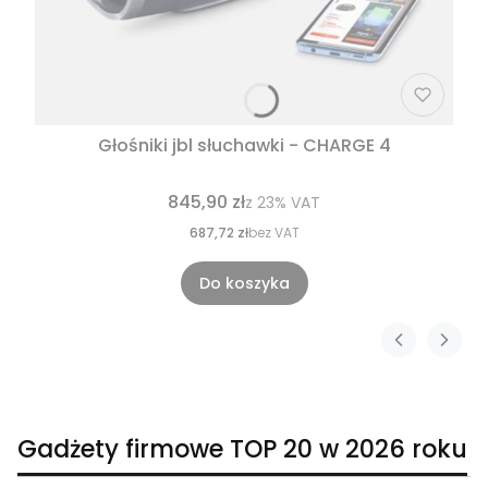
Głośniki jbl słuchawki - CHARGE 4
845,90 zł
z
23%
VAT
687,72 zł
bez VAT
Do koszyka
Gadżety firmowe TOP 20 w 2026 roku