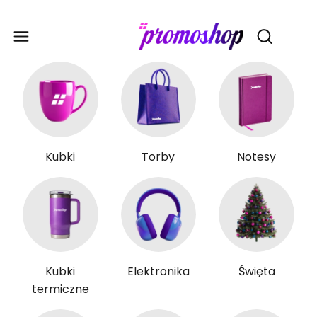
Gadże
Otwórz wy
Kubki
Torby
Notesy
Kubki
Elektronika
Święta
termiczne