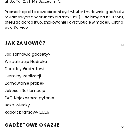
ul. Staffa 12, 71-149 Szczecin, PL
Promoshop.pl to bezpośredni dystrybutor i hurtownia gadżetów
reklamowych z nadrukiem dla firm (B2B). Działamy od 1998 roku,
oferując doradztwo, znakowanie i dystrybucję w modelu Gifting
as a Service.
Linki w stopce
JAK ZAMÓWIĆ?
Jak zamówić gadżety?
Wizualizacje Nadruku
Doradcy Gadżetowi
Terminy Realizacji
Zamawianie próbek
Jakość i Reklamacje
FAQ Najczęstsze pytania
Baza Wiedzy
Raport branżowy 2026
GADŻETOWE OKAZJE