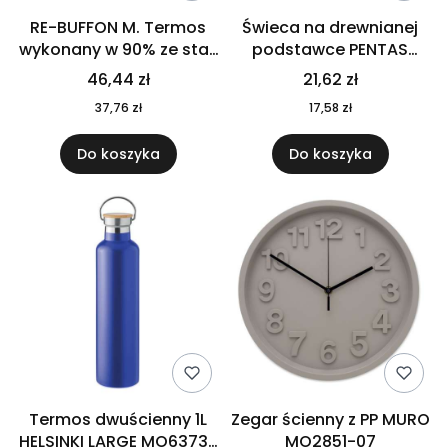
RE-BUFFON M. Termos
Świeca na drewnianej
wykonany w 90% ze stali
podstawce PENTAS
nierdzewnej
MO6282-40
46,44 zł
21,62 zł
pochodzącej z
37,76 zł
17,58 zł
recyklingu 520 ml 94294
Do koszyka
Do koszyka
Termos dwuścienny 1L
Zegar ścienny z PP MURO
HELSINKI LARGE MO6373-
MO2851-07