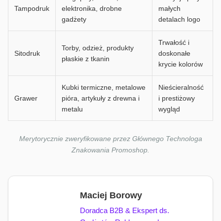
Tampodruk
elektronika, drobne
małych
gadżety
detalach logo
Trwałość i
Torby, odzież, produkty
Sitodruk
doskonałe
płaskie z tkanin
krycie kolorów
Kubki termiczne, metalowe
Nieścieralność
Grawer
pióra, artykuły z drewna i
i prestiżowy
metalu
wygląd
Merytorycznie zweryfikowane przez Głównego Technologa
Znakowania Promoshop.
Maciej Borowy
Doradca B2B & Ekspert ds.