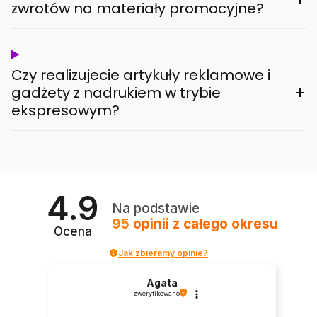
zwrotów na materiały promocyjne?
Czy realizujecie artykuły reklamowe i
+
gadżety z nadrukiem w trybie
ekspresowym?
4.9
Na podstawie
95
opinii
z całego okresu
Ocena
Jak zbieramy opinie?
Agata
zweryfikowano