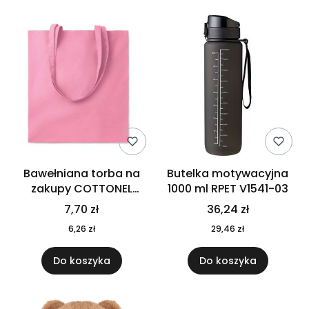
Bawełniana torba na
Butelka motywacyjna
zakupy COTTONEL
1000 ml RPET V1541-03
COLOUR++ MO9846-11
7,70 zł
36,24 zł
6,26 zł
29,46 zł
Do koszyka
Do koszyka