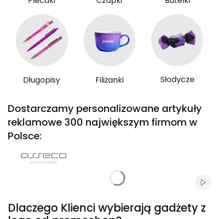
Plecaki
Czapki
Butelki
Słodycze
Długopisy
Filiżanki
Dostarczamy personalizowane artykuły
reklamowe 300 największym firmom w
Polsce:
Włąc
Dlaczego Klienci wybierają gadżety z