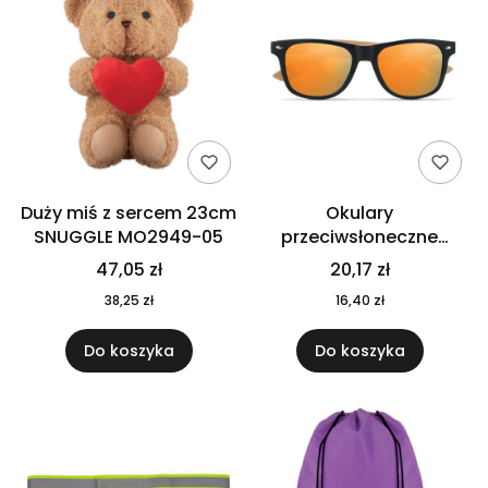
Duży miś z sercem 23cm
Okulary
SNUGGLE MO2949-05
przeciwsłoneczne
CALIFORNIA TOUCH
47,05 zł
20,17 zł
MO9617-10
38,25 zł
16,40 zł
Do koszyka
Do koszyka