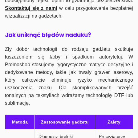
udostępniony rejestr opinii to gwarancja bezpieczeństwa.
Skontaktuj się z nami
w celu przygotowania bezpłatnej
wizualizacji na gadżetach.
J
ak uniknąć błędów naduku?
Zły dobór technologii do rodzaju gadżetu skutkuje
łuszczeniem się farby i spadkiem autorytetuj. W
Promoshop stosujemy rygorystyczne matryce decyzyjne i
dedykowane metody, takie jak trwały grawer laserowy,
który całkowicie eliminuje ryzyko mechanicznego
uszkodzenia znaku. Dla skomplikowanych przejść
tonalnych na tekstyliach wdrażamy technologię DTF lub
sublimację.
Metoda
Zastosowanie gadżetu
Zalety
Długopisy, breloki,
Precyzja przy