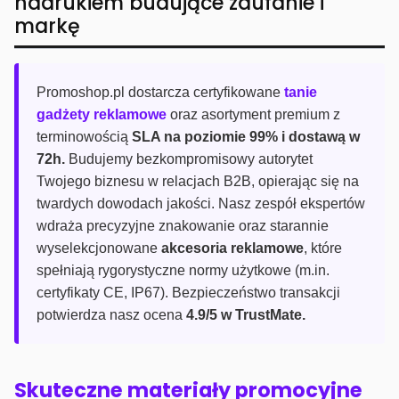
nadrukiem budujące zaufanie i
markę
Promoshop.pl dostarcza certyfikowane
tanie
gadżety reklamowe
oraz asortyment premium z
terminowością
SLA na poziomie 99% i dostawą w
72h.
Budujemy bezkompromisowy autorytet
Twojego biznesu w relacjach B2B, opierając się na
twardych dowodach jakości. Nasz zespół ekspertów
wdraża precyzyjne znakowanie oraz starannie
wyselekcjonowane
akcesoria reklamowe
, które
spełniają rygorystyczne normy użytkowe (m.in.
certyfikaty CE, IP67). Bezpieczeństwo transakcji
potwierdza nasz ocena
4.9/5 w TrustMate.
Skuteczne materiały promocyjne