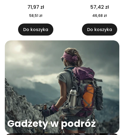
04
71,97 zł
57,42 zł
58,51 zł
46,68 zł
Do koszyka
Do koszyka
Gadżety w podróż