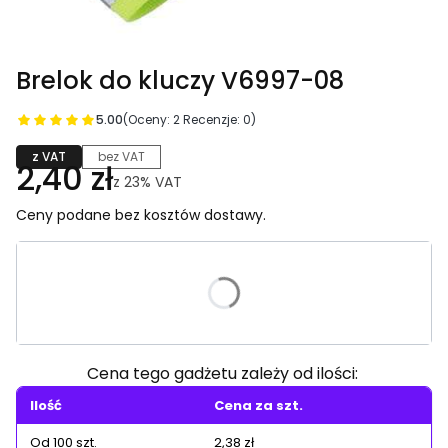
Brelok do kluczy V6997-08
5.00
(Oceny: 2 Recenzje: 0)
z VAT
bez VAT
2,40 zł
z
23%
VAT
Ceny podane bez kosztów dostawy.
Wybierz wariant produktu:
Poszczególne warianty mogą różnić się ceną
Cena tego gadżetu zależy od ilości:
Ilość
Cena za szt.
Od 100 szt.
2,38 zł