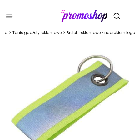
Gadże
Otwórz wy
ówna
Tanie gadżety reklamowe
Breloki reklamowe z nadrukiem logo