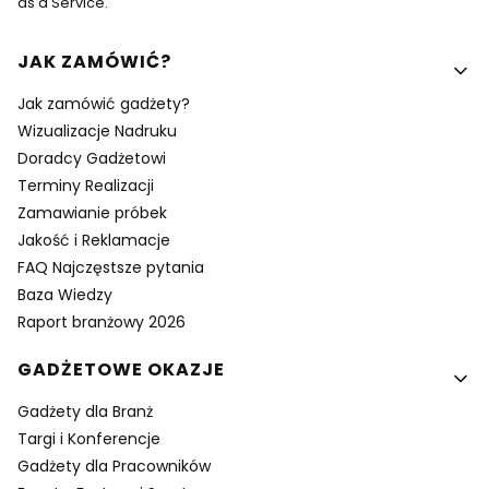
as a Service.
Linki w stopce
JAK ZAMÓWIĆ?
Jak zamówić gadżety?
Wizualizacje Nadruku
Doradcy Gadżetowi
Terminy Realizacji
Zamawianie próbek
Jakość i Reklamacje
FAQ Najczęstsze pytania
Baza Wiedzy
Raport branżowy 2026
GADŻETOWE OKAZJE
Gadżety dla Branż
Targi i Konferencje
Gadżety dla Pracowników