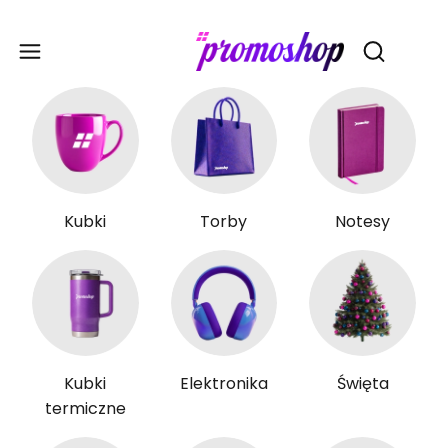
Gadże
Otwórz wy
Kubki
Torby
Notesy
Kubki
Elektronika
Święta
termiczne