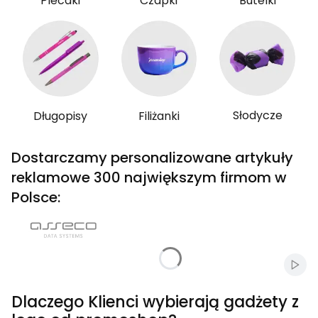
Plecaki
Czapki
Butelki
Słodycze
Długopisy
Filiżanki
Dostarczamy personalizowane artykuły
reklamowe 300 największym firmom w
Polsce:
Włąc
Dlaczego Klienci wybierają gadżety z