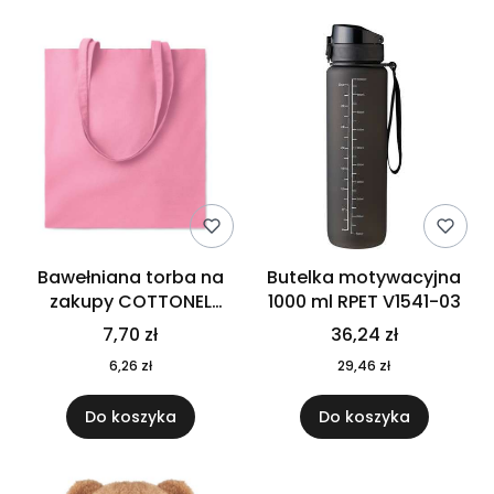
Bawełniana torba na
Butelka motywacyjna
zakupy COTTONEL
1000 ml RPET V1541-03
COLOUR++ MO9846-11
7,70 zł
36,24 zł
6,26 zł
29,46 zł
Do koszyka
Do koszyka