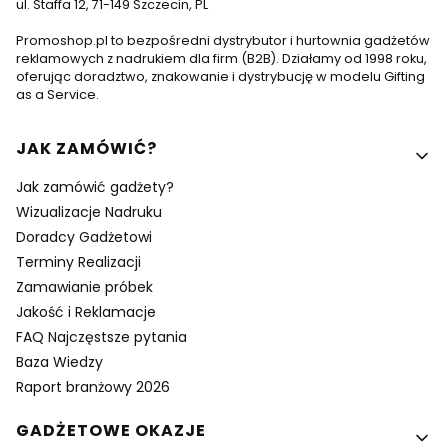
ul. Staffa 12, 71-149 Szczecin, PL
Promoshop.pl to bezpośredni dystrybutor i hurtownia gadżetów
reklamowych z nadrukiem dla firm (B2B). Działamy od 1998 roku,
oferując doradztwo, znakowanie i dystrybucję w modelu Gifting
as a Service.
Linki w stopce
JAK ZAMÓWIĆ?
Jak zamówić gadżety?
Wizualizacje Nadruku
Doradcy Gadżetowi
Terminy Realizacji
Zamawianie próbek
Jakość i Reklamacje
FAQ Najczęstsze pytania
Baza Wiedzy
Raport branżowy 2026
GADŻETOWE OKAZJE