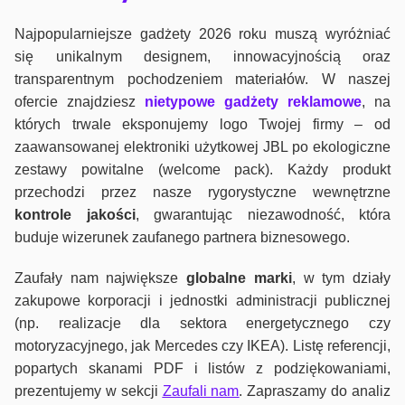
Najpopularniejsze gadżety 2026 roku muszą wyróżniać
się unikalnym designem, innowacyjnością oraz
transparentnym pochodzeniem materiałów. W naszej
ofercie znajdziesz
nietypowe gadżety reklamowe
, na
których trwale eksponujemy logo Twojej firmy – od
zaawansowanej elektroniki użytkowej JBL po ekologiczne
zestawy powitalne (welcome pack). Każdy produkt
przechodzi przez nasze rygorystyczne wewnętrzne
kontrole jako
ści
, gwarantując niezawodność, która
buduje wizerunek zaufanego partnera biznesowego.
Zaufały nam największe
globalne marki
, w tym działy
zakupowe korporacji i jednostki administracji publicznej
(np. realizacje dla sektora energetycznego czy
motoryzacyjnego, jak Mercedes czy IKEA). Listę referencji,
popartych skanami PDF i listów z podziękowaniami,
prezentujemy w sekcji
Zaufali nam
. Zapraszamy do analiz