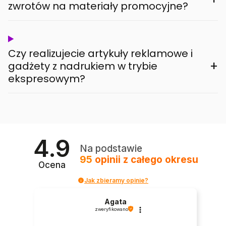
zwrotów na materiały promocyjne?
Czy realizujecie artykuły reklamowe i
+
gadżety z nadrukiem w trybie
ekspresowym?
4.9
Na podstawie
95
opinii
z całego okresu
Ocena
Jak zbieramy opinie?
Agata
zweryfikowano