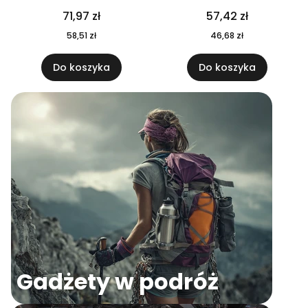
04
71,97 zł
57,42 zł
58,51 zł
46,68 zł
Do koszyka
Do koszyka
Gadżety w podróż