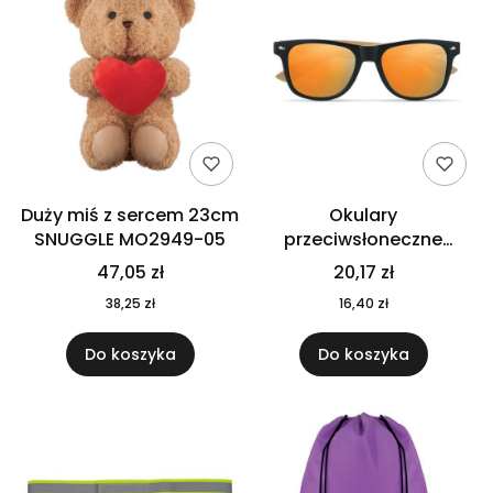
Duży miś z sercem 23cm
Okulary
SNUGGLE MO2949-05
przeciwsłoneczne
CALIFORNIA TOUCH
47,05 zł
20,17 zł
MO9617-10
38,25 zł
16,40 zł
Do koszyka
Do koszyka