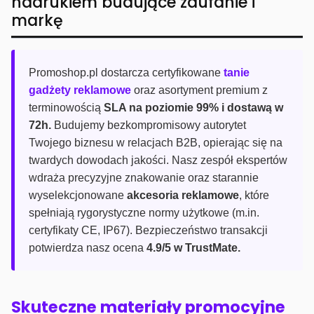
nadrukiem budujące zaufanie i
markę
Promoshop.pl dostarcza certyfikowane
tanie
gadżety reklamowe
oraz asortyment premium z
terminowością
SLA na poziomie 99% i dostawą w
72h.
Budujemy bezkompromisowy autorytet
Twojego biznesu w relacjach B2B, opierając się na
twardych dowodach jakości. Nasz zespół ekspertów
wdraża precyzyjne znakowanie oraz starannie
wyselekcjonowane
akcesoria reklamowe
, które
spełniają rygorystyczne normy użytkowe (m.in.
certyfikaty CE, IP67). Bezpieczeństwo transakcji
potwierdza nasz ocena
4.9/5 w TrustMate.
Skuteczne materiały promocyjne