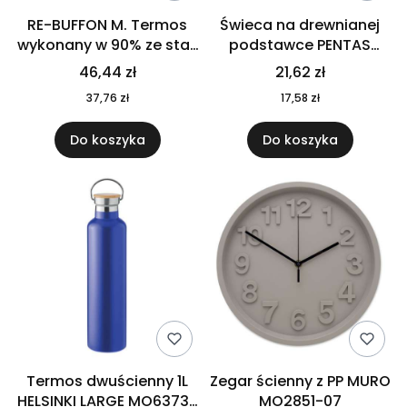
RE-BUFFON M. Termos
Świeca na drewnianej
wykonany w 90% ze stali
podstawce PENTAS
nierdzewnej
MO6282-40
46,44 zł
21,62 zł
pochodzącej z
37,76 zł
17,58 zł
recyklingu 520 ml 94294
Do koszyka
Do koszyka
Termos dwuścienny 1L
Zegar ścienny z PP MURO
HELSINKI LARGE MO6373-
MO2851-07