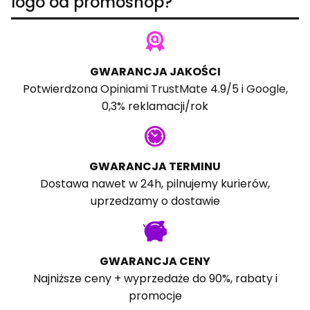
logo od promoshop?
GWARANCJA JAKOŚCI
Potwierdzona
Opiniami TrustMate
4.9/5 i
Google
,
0,3% reklamacji/rok
GWARANCJA TERMINU
Dostawa nawet w 24h, pilnujemy kurierów,
uprzedzamy o dostawie
GWARANCJA CENY
Najniższe ceny + wyprzedaże do 90%, rabaty i
promocje