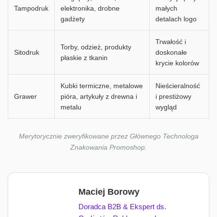
Tampodruk
elektronika, drobne
małych
gadżety
detalach logo
Trwałość i
Torby, odzież, produkty
Sitodruk
doskonałe
płaskie z tkanin
krycie kolorów
Kubki termiczne, metalowe
Nieścieralność
Grawer
pióra, artykuły z drewna i
i prestiżowy
metalu
wygląd
Merytorycznie zweryfikowane przez Głównego Technologa
Znakowania Promoshop.
Maciej Borowy
Doradca B2B & Ekspert ds.