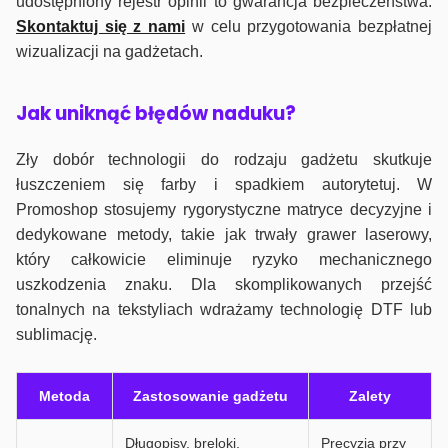
udostępniony rejestr opinii to gwarancja bezpieczeństwa.
Skontaktuj się z nami
w celu przygotowania bezpłatnej
wizualizacji na gadżetach.
J
ak uniknąć błędów naduku?
Zły dobór technologii do rodzaju gadżetu skutkuje
łuszczeniem się farby i spadkiem autorytetuj. W
Promoshop stosujemy rygorystyczne matryce decyzyjne i
dedykowane metody, takie jak trwały grawer laserowy,
który całkowicie eliminuje ryzyko mechanicznego
uszkodzenia znaku. Dla skomplikowanych przejść
tonalnych na tekstyliach wdrażamy technologię DTF lub
sublimację.
Metoda
Zastosowanie gadżetu
Zalety
Długopisy, breloki,
Precyzja przy