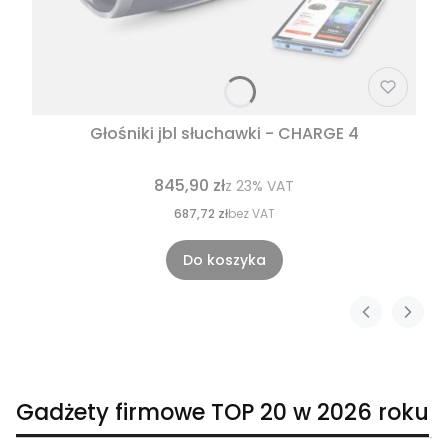
Głośniki jbl słuchawki - CHARGE 4
845,90 zł
z
23%
VAT
687,72 zł
bez VAT
Do koszyka
Gadżety firmowe TOP 20 w 2026 roku