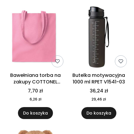
Bawełniana torba na
Butelka motywacyjna
zakupy COTTONEL
1000 ml RPET V1541-03
COLOUR++ MO9846-11
7,70 zł
36,24 zł
6,26 zł
29,46 zł
Do koszyka
Do koszyka