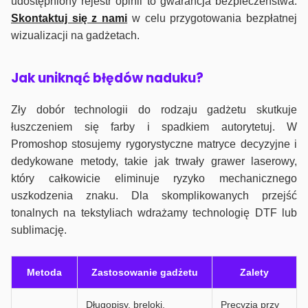
udostępniony rejestr opinii to gwarancja bezpieczeństwa.
Skontaktuj się z nami
w celu przygotowania bezpłatnej
wizualizacji na gadżetach.
J
ak uniknąć błędów naduku?
Zły dobór technologii do rodzaju gadżetu skutkuje
łuszczeniem się farby i spadkiem autorytetuj. W
Promoshop stosujemy rygorystyczne matryce decyzyjne i
dedykowane metody, takie jak trwały grawer laserowy,
który całkowicie eliminuje ryzyko mechanicznego
uszkodzenia znaku. Dla skomplikowanych przejść
tonalnych na tekstyliach wdrażamy technologię DTF lub
sublimację.
Metoda
Zastosowanie gadżetu
Zalety
Długopisy, breloki,
Precyzja przy