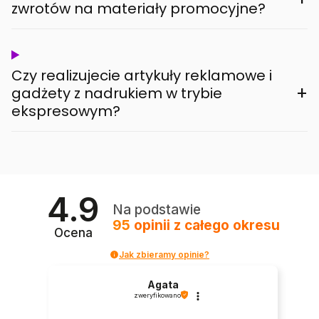
zwrotów na materiały promocyjne?
Czy realizujecie artykuły reklamowe i
+
gadżety z nadrukiem w trybie
ekspresowym?
4.9
Na podstawie
95
opinii
z całego okresu
Ocena
Jak zbieramy opinie?
Agata
zweryfikowano