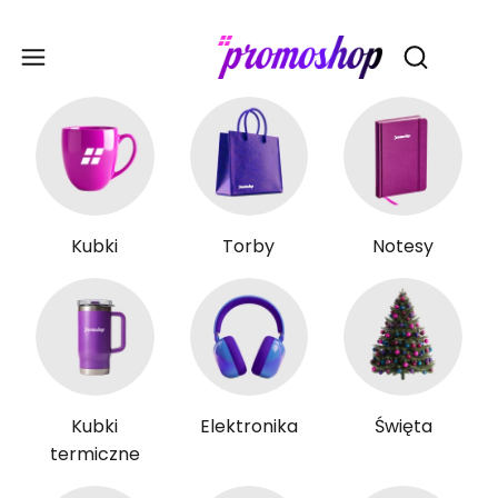
Gadże
Otwórz wy
Kubki
Torby
Notesy
Kubki
Elektronika
Święta
termiczne