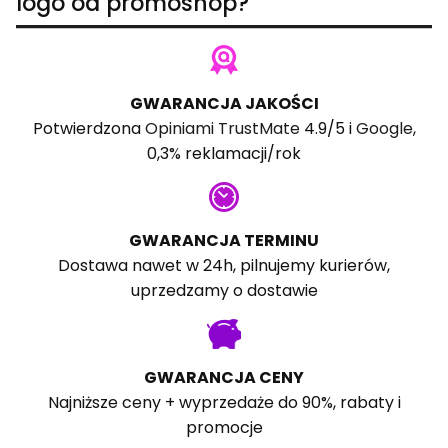
logo od promoshop?
GWARANCJA JAKOŚCI
Potwierdzona
Opiniami TrustMate
4.9/5 i
Google
,
0,3% reklamacji/rok
GWARANCJA TERMINU
Dostawa nawet w 24h, pilnujemy kurierów,
uprzedzamy o dostawie
GWARANCJA CENY
Najniższe ceny + wyprzedaże do 90%, rabaty i
promocje