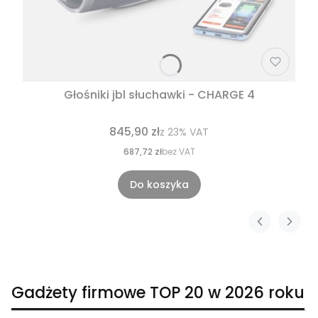
Głośniki jbl słuchawki - CHARGE 4
845,90 zł
z
23%
VAT
687,72 zł
bez VAT
Do koszyka
Gadżety firmowe TOP 20 w 2026 roku