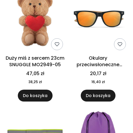
Duży miś z sercem 23cm
Okulary
SNUGGLE MO2949-05
przeciwsłoneczne
CALIFORNIA TOUCH
47,05 zł
20,17 zł
MO9617-10
38,25 zł
16,40 zł
Do koszyka
Do koszyka