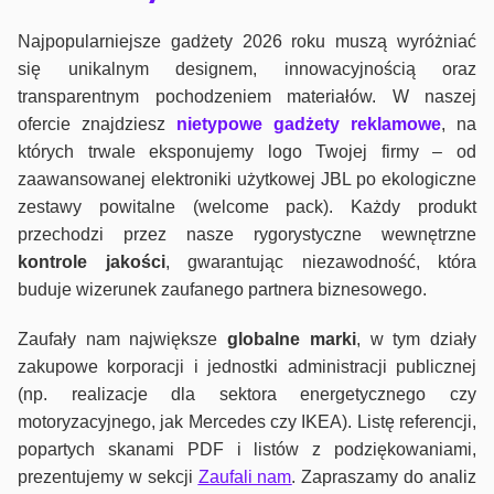
Najpopularniejsze gadżety 2026 roku muszą wyróżniać
się unikalnym designem, innowacyjnością oraz
transparentnym pochodzeniem materiałów. W naszej
ofercie znajdziesz
nietypowe gadżety reklamowe
, na
których trwale eksponujemy logo Twojej firmy – od
zaawansowanej elektroniki użytkowej JBL po ekologiczne
zestawy powitalne (welcome pack). Każdy produkt
przechodzi przez nasze rygorystyczne wewnętrzne
kontrole jako
ści
, gwarantując niezawodność, która
buduje wizerunek zaufanego partnera biznesowego.
Zaufały nam największe
globalne marki
, w tym działy
zakupowe korporacji i jednostki administracji publicznej
(np. realizacje dla sektora energetycznego czy
motoryzacyjnego, jak Mercedes czy IKEA). Listę referencji,
popartych skanami PDF i listów z podziękowaniami,
prezentujemy w sekcji
Zaufali nam
. Zapraszamy do analiz