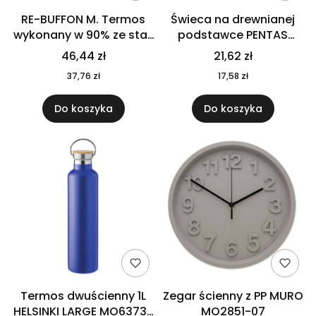
RE-BUFFON M. Termos
Świeca na drewnianej
wykonany w 90% ze stali
podstawce PENTAS
nierdzewnej
MO6282-40
46,44 zł
21,62 zł
pochodzącej z
37,76 zł
17,58 zł
recyklingu 520 ml 94294
Do koszyka
Do koszyka
Termos dwuścienny 1L
Zegar ścienny z PP MURO
HELSINKI LARGE MO6373-
MO2851-07