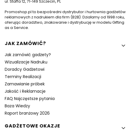
ul. Staffa 12, 71-149 Szczecin, PL
Promoshop.pl to bezpośredni dystrybutor i hurtownia gadżetów
reklamowych z nadrukiem dla firm (B2B). Działamy od 1998 roku,
oferując doradztwo, znakowanie i dystrybucję w modelu Gifting
as a Service.
Linki w stopce
JAK ZAMÓWIĆ?
Jak zamówić gadżety?
Wizualizacje Nadruku
Doradcy Gadżetowi
Terminy Realizacji
Zamawianie próbek
Jakość i Reklamacje
FAQ Najczęstsze pytania
Baza Wiedzy
Raport branżowy 2026
GADŻETOWE OKAZJE