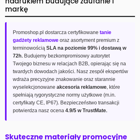
nadrukiem budujące zaufanie i
markę
Promoshop.pl dostarcza certyfikowane
tanie
gadżety reklamowe
oraz asortyment premium z
terminowością
SLA na poziomie 99% i dostawą w
72h.
Budujemy bezkompromisowy autorytet
Twojego biznesu w relacjach B2B, opierając się na
twardych dowodach jakości. Nasz zespół ekspertów
wdraża precyzyjne znakowanie oraz starannie
wyselekcjonowane
akcesoria reklamowe
, które
spełniają rygorystyczne normy użytkowe (m.in.
certyfikaty CE, IP67). Bezpieczeństwo transakcji
potwierdza nasz ocena
4.9/5 w TrustMate.
Skuteczne materiały promocyjne