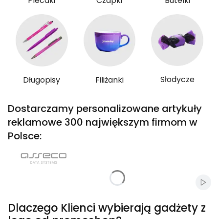
Plecaki
Czapki
Butelki
Słodycze
Długopisy
Filiżanki
Dostarczamy personalizowane artykuły
reklamowe 300 największym firmom w
Polsce:
Włąc
Dlaczego Klienci wybierają gadżety z