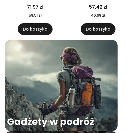
04
71,97 zł
57,42 zł
58,51 zł
46,68 zł
Do koszyka
Do koszyka
Gadżety w podróż