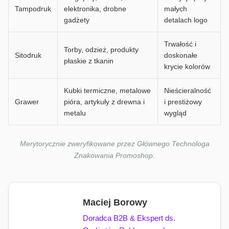
Tampodruk
elektronika, drobne
małych
gadżety
detalach logo
Trwałość i
Torby, odzież, produkty
Sitodruk
doskonałe
płaskie z tkanin
krycie kolorów
Kubki termiczne, metalowe
Nieścieralność
Grawer
pióra, artykuły z drewna i
i prestiżowy
metalu
wygląd
Merytorycznie zweryfikowane przez Głównego Technologa
Znakowania Promoshop.
Maciej Borowy
Doradca B2B & Ekspert ds.