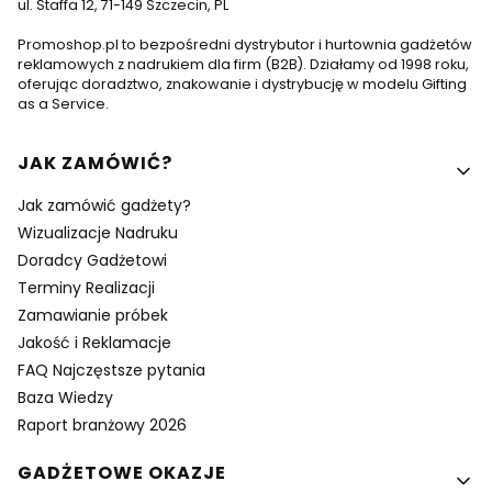
ul. Staffa 12, 71-149 Szczecin, PL
Promoshop.pl to bezpośredni dystrybutor i hurtownia gadżetów
reklamowych z nadrukiem dla firm (B2B). Działamy od 1998 roku,
oferując doradztwo, znakowanie i dystrybucję w modelu Gifting
as a Service.
Linki w stopce
JAK ZAMÓWIĆ?
Jak zamówić gadżety?
Wizualizacje Nadruku
Doradcy Gadżetowi
Terminy Realizacji
Zamawianie próbek
Jakość i Reklamacje
FAQ Najczęstsze pytania
Baza Wiedzy
Raport branżowy 2026
GADŻETOWE OKAZJE