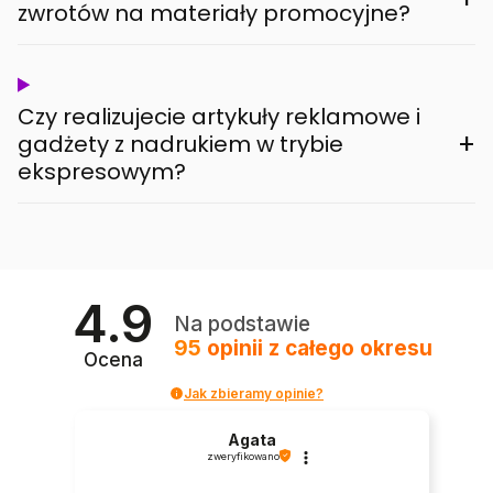
zwrotów na materiały promocyjne?
Czy realizujecie artykuły reklamowe i
+
gadżety z nadrukiem w trybie
ekspresowym?
4.9
Na podstawie
95
opinii
z całego okresu
Ocena
Jak zbieramy opinie?
Agata
zweryfikowano