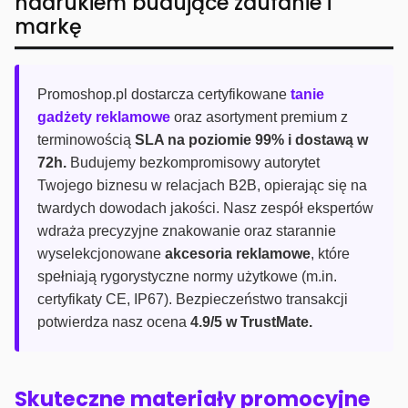
nadrukiem budujące zaufanie i
markę
Promoshop.pl dostarcza certyfikowane
tanie
gadżety reklamowe
oraz asortyment premium z
terminowością
SLA na poziomie 99% i dostawą w
72h.
Budujemy bezkompromisowy autorytet
Twojego biznesu w relacjach B2B, opierając się na
twardych dowodach jakości. Nasz zespół ekspertów
wdraża precyzyjne znakowanie oraz starannie
wyselekcjonowane
akcesoria reklamowe
, które
spełniają rygorystyczne normy użytkowe (m.in.
certyfikaty CE, IP67). Bezpieczeństwo transakcji
potwierdza nasz ocena
4.9/5 w TrustMate.
Skuteczne materiały promocyjne