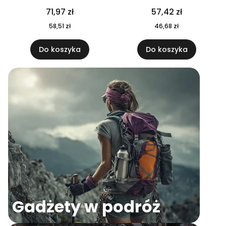
04
71,97 zł
57,42 zł
58,51 zł
46,68 zł
Do koszyka
Do koszyka
Gadżety w podróż