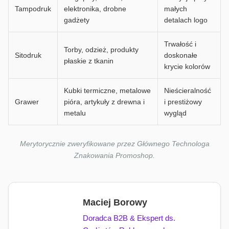
Tampodruk
elektronika, drobne
małych
gadżety
detalach logo
Trwałość i
Torby, odzież, produkty
Sitodruk
doskonałe
płaskie z tkanin
krycie kolorów
Kubki termiczne, metalowe
Nieścieralność
Grawer
pióra, artykuły z drewna i
i prestiżowy
metalu
wygląd
Merytorycznie zweryfikowane przez Głównego Technologa
Znakowania Promoshop.
Maciej Borowy
Doradca B2B & Ekspert ds.