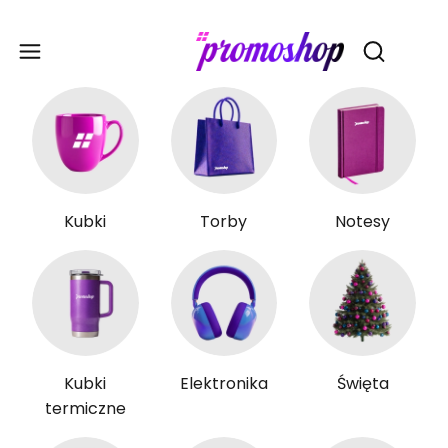
Gadże
Otwórz wy
Kubki
Torby
Notesy
Kubki
Elektronika
Święta
termiczne