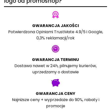
logo od promoshop?
GWARANCJA JAKOŚCI
Potwierdzona
Opiniami TrustMate
4.9/5 i
Google
,
0,3% reklamacji/rok
GWARANCJA TERMINU
Dostawa nawet w 24h, pilnujemy kurierów,
uprzedzamy o dostawie
GWARANCJA CENY
Najniższe ceny + wyprzedaże do 90%, rabaty i
promocje