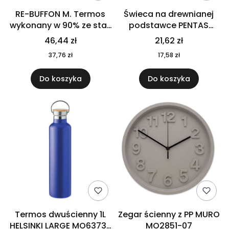
RE-BUFFON M. Termos
Świeca na drewnianej
wykonany w 90% ze stali
podstawce PENTAS
nierdzewnej
MO6282-40
46,44 zł
21,62 zł
pochodzącej z
37,76 zł
17,58 zł
recyklingu 520 ml 94294
Do koszyka
Do koszyka
Termos dwuścienny 1L
Zegar ścienny z PP MURO
HELSINKI LARGE MO6373-
MO2851-07