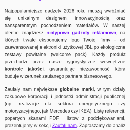
Najpopularniejsze gadżety 2026 roku muszą wyróżniać
się unikalnym designem, innowacyjnością oraz
transparentnym pochodzeniem materiałów. W naszej
ofercie znajdziesz
nietypowe gadżety reklamowe
, na
których trwale eksponujemy logo Twojej firmy – od
zaawansowanej elektroniki użytkowej JBL po ekologiczne
zestawy powitalne (welcome pack). Każdy produkt
przechodzi przez nasze rygorystyczne wewnętrzne
kontrole jako
ści
, gwarantując niezawodność, która
buduje wizerunek zaufanego partnera biznesowego.
Zaufały nam największe
globalne marki
, w tym działy
zakupowe korporacji i jednostki administracji publicznej
(np. realizacje dla sektora energetycznego czy
motoryzacyjnego, jak Mercedes czy IKEA). Listę referencji,
popartych skanami PDF i listów z podziękowaniami,
prezentujemy w sekcji
Zaufali nam
. Zapraszamy do analiz