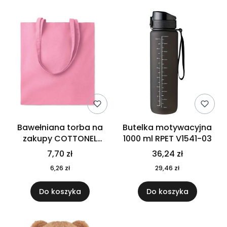
Bawełniana torba na
Butelka motywacyjna
zakupy COTTONEL
1000 ml RPET V1541-03
COLOUR++ MO9846-11
7,70 zł
36,24 zł
6,26 zł
29,46 zł
Do koszyka
Do koszyka