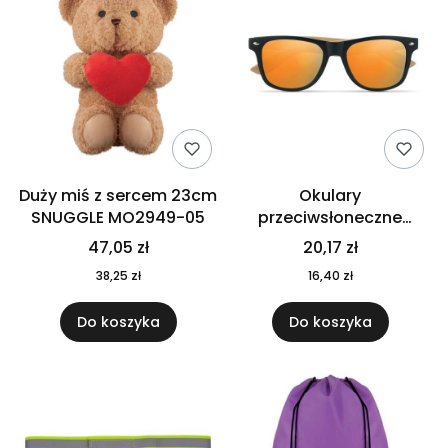
Duży miś z sercem 23cm
Okulary
SNUGGLE MO2949-05
przeciwsłoneczne
CALIFORNIA TOUCH
47,05 zł
20,17 zł
MO9617-10
38,25 zł
16,40 zł
Do koszyka
Do koszyka