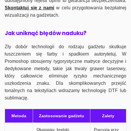
udostępniony rejestr opinii to gwarancja bezpieczeństwa.
Skontaktuj się z nami
w celu przygotowania bezpłatnej
wizualizacji na gadżetach.
J
ak uniknąć błędów naduku?
Zły dobór technologii do rodzaju gadżetu skutkuje
łuszczeniem się farby i spadkiem autorytetuj. W
Promoshop stosujemy rygorystyczne matryce decyzyjne i
dedykowane metody, takie jak trwały grawer laserowy,
który całkowicie eliminuje ryzyko mechanicznego
uszkodzenia znaku. Dla skomplikowanych przejść
tonalnych na tekstyliach wdrażamy technologię DTF lub
sublimację.
Metoda
Zastosowanie gadżetu
Zalety
Długopisy, breloki,
Precyzja przy