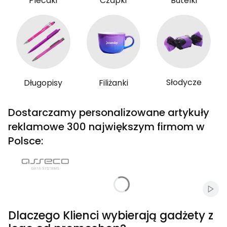
Plecaki
Czapki
Butelki
Słodycze
Długopisy
Filiżanki
Dostarczamy personalizowane artykuły
reklamowe 300 największym firmom w
Polsce:
Włąc
Dlaczego Klienci wybierają gadżety z