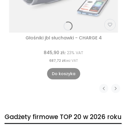
Głośniki jbl słuchawki - CHARGE 4
845,90 zł
z
23%
VAT
687,72 zł
bez VAT
Do koszyka
Gadżety firmowe TOP 20 w 2026 roku