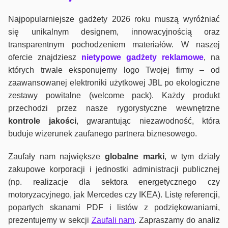
Najpopularniejsze gadżety 2026 roku muszą wyróżniać
się unikalnym designem, innowacyjnością oraz
transparentnym pochodzeniem materiałów. W naszej
ofercie znajdziesz
nietypowe gadżety reklamowe
, na
których trwale eksponujemy logo Twojej firmy – od
zaawansowanej elektroniki użytkowej JBL po ekologiczne
zestawy powitalne (welcome pack). Każdy produkt
przechodzi przez nasze rygorystyczne wewnętrzne
kontrole jako
ści
, gwarantując niezawodność, która
buduje wizerunek zaufanego partnera biznesowego.
Zaufały nam największe
globalne marki
, w tym działy
zakupowe korporacji i jednostki administracji publicznej
(np. realizacje dla sektora energetycznego czy
motoryzacyjnego, jak Mercedes czy IKEA). Listę referencji,
popartych skanami PDF i listów z podziękowaniami,
prezentujemy w sekcji
Zaufali nam
. Zapraszamy do analiz