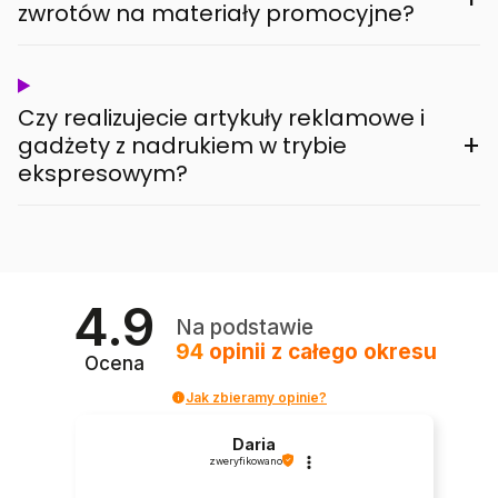
zwrotów na materiały promocyjne?
Czy realizujecie artykuły reklamowe i
+
gadżety z nadrukiem w trybie
ekspresowym?
4.9
Na podstawie
94
opinii
z całego okresu
Ocena
Jak zbieramy opinie?
Daria
zweryfikowano