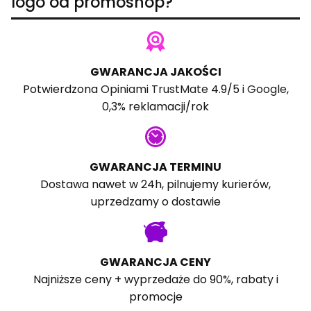
logo od promoshop?
GWARANCJA JAKOŚCI
Potwierdzona
Opiniami TrustMate
4.9/5 i
Google
,
0,3% reklamacji/rok
GWARANCJA TERMINU
Dostawa nawet w 24h, pilnujemy kurierów,
uprzedzamy o dostawie
GWARANCJA CENY
Najniższe ceny + wyprzedaże do 90%, rabaty i
promocje