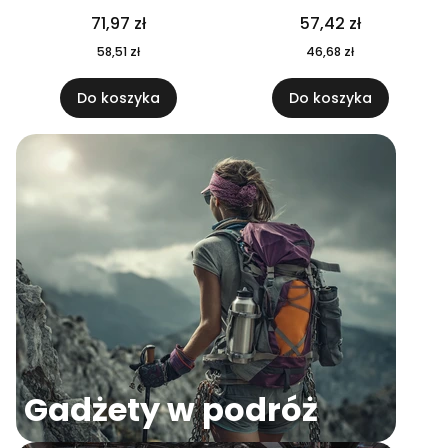
04
71,97 zł
57,42 zł
58,51 zł
46,68 zł
Do koszyka
Do koszyka
Gadżety w podróż