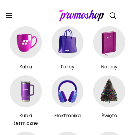
Gadże
Otwórz wy
Kubki
Torby
Notesy
Kubki
Elektronika
Święta
termiczne