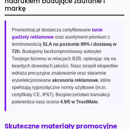
nadrukiem budujące zaufanie i
markę
Promoshop.pl dostarcza certyfikowane
tanie
gadżety reklamowe
oraz asortyment premium z
terminowością
SLA na poziomie 99% i dostawą w
72h.
Budujemy bezkompromisowy autorytet
Twojego biznesu w relacjach B2B, opierając się na
twardych dowodach jakości. Nasz zespół ekspertów
wdraża precyzyjne znakowanie oraz starannie
wyselekcjonowane
akcesoria reklamowe
, które
spełniają rygorystyczne normy użytkowe (m.in.
certyfikaty CE, IP67). Bezpieczeństwo transakcji
potwierdza nasz ocena
4.9/5 w TrustMate.
Skuteczne materiały promocyjne