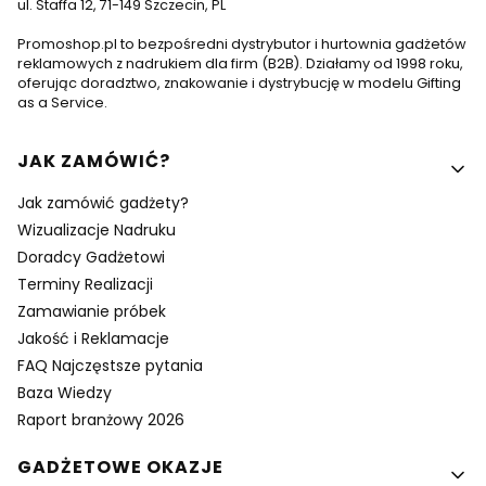
ul. Staffa 12, 71-149 Szczecin, PL
Promoshop.pl to bezpośredni dystrybutor i hurtownia gadżetów
reklamowych z nadrukiem dla firm (B2B). Działamy od 1998 roku,
oferując doradztwo, znakowanie i dystrybucję w modelu Gifting
as a Service.
Linki w stopce
JAK ZAMÓWIĆ?
Jak zamówić gadżety?
Wizualizacje Nadruku
Doradcy Gadżetowi
Terminy Realizacji
Zamawianie próbek
Jakość i Reklamacje
FAQ Najczęstsze pytania
Baza Wiedzy
Raport branżowy 2026
GADŻETOWE OKAZJE