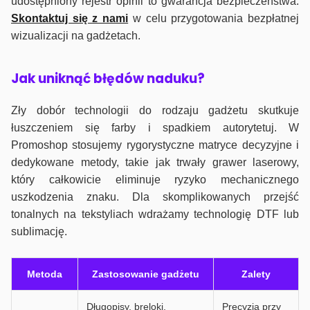
udostępniony rejestr opinii to gwarancja bezpieczeństwa.
Skontaktuj się z nami
w celu przygotowania bezpłatnej
wizualizacji na gadżetach.
J
ak uniknąć błędów naduku?
Zły dobór technologii do rodzaju gadżetu skutkuje
łuszczeniem się farby i spadkiem autorytetuj. W
Promoshop stosujemy rygorystyczne matryce decyzyjne i
dedykowane metody, takie jak trwały grawer laserowy,
który całkowicie eliminuje ryzyko mechanicznego
uszkodzenia znaku. Dla skomplikowanych przejść
tonalnych na tekstyliach wdrażamy technologię DTF lub
sublimację.
Metoda
Zastosowanie gadżetu
Zalety
Długopisy, breloki,
Precyzja przy