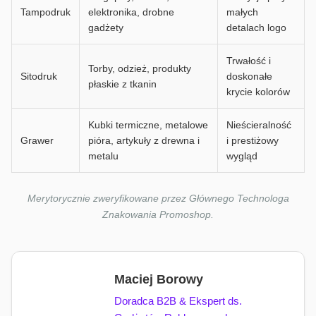
Tampodruk
elektronika, drobne
małych
gadżety
detalach logo
Trwałość i
Torby, odzież, produkty
Sitodruk
doskonałe
płaskie z tkanin
krycie kolorów
Kubki termiczne, metalowe
Nieścieralność
Grawer
pióra, artykuły z drewna i
i prestiżowy
metalu
wygląd
Merytorycznie zweryfikowane przez Głównego Technologa
Znakowania Promoshop.
Maciej Borowy
Doradca B2B & Ekspert ds.