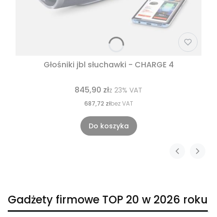
Głośniki jbl słuchawki - CHARGE 4
845,90 zł
z
23%
VAT
687,72 zł
bez VAT
Do koszyka
Gadżety firmowe TOP 20 w 2026 roku