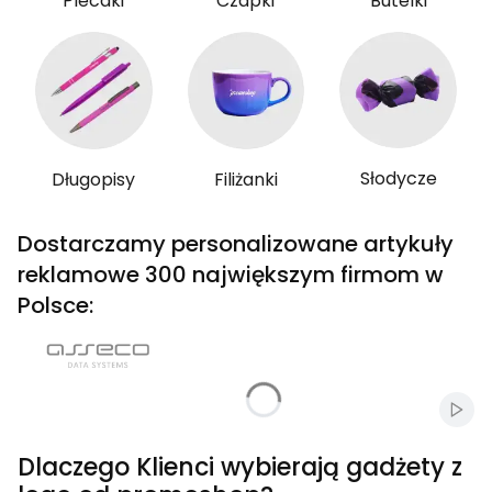
Plecaki
Czapki
Butelki
Słodycze
Długopisy
Filiżanki
Dostarczamy personalizowane artykuły
reklamowe 300 największym firmom w
Polsce:
Włąc
Dlaczego Klienci wybierają gadżety z