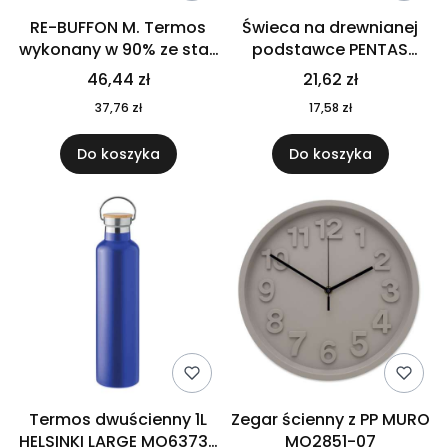
RE-BUFFON M. Termos
Świeca na drewnianej
wykonany w 90% ze stali
podstawce PENTAS
nierdzewnej
MO6282-40
46,44 zł
21,62 zł
pochodzącej z
37,76 zł
17,58 zł
recyklingu 520 ml 94294
Do koszyka
Do koszyka
Termos dwuścienny 1L
Zegar ścienny z PP MURO
HELSINKI LARGE MO6373-
MO2851-07