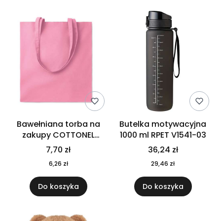
Bawełniana torba na
Butelka motywacyjna
zakupy COTTONEL
1000 ml RPET V1541-03
COLOUR++ MO9846-11
7,70 zł
36,24 zł
6,26 zł
29,46 zł
Do koszyka
Do koszyka