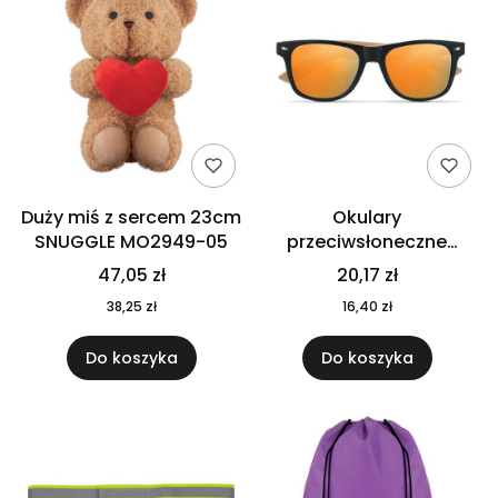
Duży miś z sercem 23cm
Okulary
SNUGGLE MO2949-05
przeciwsłoneczne
CALIFORNIA TOUCH
47,05 zł
20,17 zł
MO9617-10
38,25 zł
16,40 zł
Do koszyka
Do koszyka