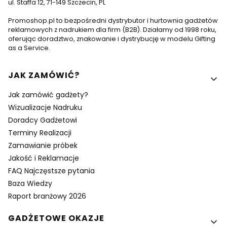
ul. Staffa 12, 71-149 Szczecin, PL
Promoshop.pl to bezpośredni dystrybutor i hurtownia gadżetów
reklamowych z nadrukiem dla firm (B2B). Działamy od 1998 roku,
oferując doradztwo, znakowanie i dystrybucję w modelu Gifting
as a Service.
Linki w stopce
JAK ZAMÓWIĆ?
Jak zamówić gadżety?
Wizualizacje Nadruku
Doradcy Gadżetowi
Terminy Realizacji
Zamawianie próbek
Jakość i Reklamacje
FAQ Najczęstsze pytania
Baza Wiedzy
Raport branżowy 2026
GADŻETOWE OKAZJE