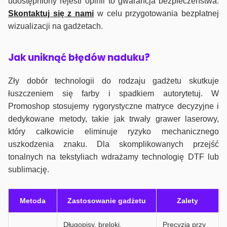
udostępniony rejestr opinii to gwarancja bezpieczeństwa.
Skontaktuj się z nami
w celu przygotowania bezpłatnej
wizualizacji na gadżetach.
J
ak uniknąć błędów naduku?
Zły dobór technologii do rodzaju gadżetu skutkuje
łuszczeniem się farby i spadkiem autorytetuj. W
Promoshop stosujemy rygorystyczne matryce decyzyjne i
dedykowane metody, takie jak trwały grawer laserowy,
który całkowicie eliminuje ryzyko mechanicznego
uszkodzenia znaku. Dla skomplikowanych przejść
tonalnych na tekstyliach wdrażamy technologię DTF lub
sublimację.
Metoda
Zastosowanie gadżetu
Zalety
Długopisy, breloki,
Precyzja przy