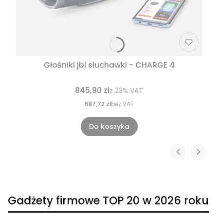
Głośniki jbl słuchawki - CHARGE 4
845,90 zł
z
23%
VAT
687,72 zł
bez VAT
Do koszyka
Gadżety firmowe TOP 20 w 2026 roku