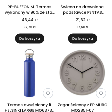
RE-BUFFON M. Termos
Świeca na drewnianej
wykonany w 90% ze stali
podstawce PENTAS
nierdzewnej
MO6282-40
46,44 zł
21,62 zł
pochodzącej z
37,76 zł
17,58 zł
recyklingu 520 ml 94294
Do koszyka
Do koszyka
Termos dwuścienny 1L
Zegar ścienny z PP MURO
HELSINKI LARGE MO6373-
MO2851-07