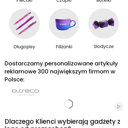
Plecaki
Czapki
Butelki
Słodycze
Długopisy
Filiżanki
Dostarczamy personalizowane artykuły
reklamowe 300 największym firmom w
Polsce:
Włąc
Dlaczego Klienci wybierają gadżety z