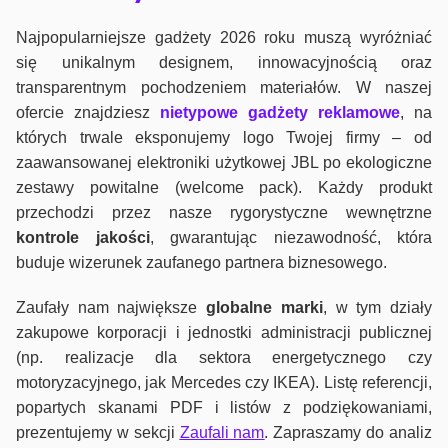
Najpopularniejsze gadżety 2026 roku muszą wyróżniać
się unikalnym designem, innowacyjnością oraz
transparentnym pochodzeniem materiałów. W naszej
ofercie znajdziesz
nietypowe gadżety reklamowe
, na
których trwale eksponujemy logo Twojej firmy – od
zaawansowanej elektroniki użytkowej JBL po ekologiczne
zestawy powitalne (welcome pack). Każdy produkt
przechodzi przez nasze rygorystyczne wewnętrzne
kontrole jako
ści
, gwarantując niezawodność, która
buduje wizerunek zaufanego partnera biznesowego.
Zaufały nam największe
globalne marki
, w tym działy
zakupowe korporacji i jednostki administracji publicznej
(np. realizacje dla sektora energetycznego czy
motoryzacyjnego, jak Mercedes czy IKEA). Listę referencji,
popartych skanami PDF i listów z podziękowaniami,
prezentujemy w sekcji
Zaufali nam
. Zapraszamy do analiz