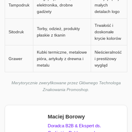
Tampodruk
elektronika, drobne
małych
gadżety
detalach logo
Trwałość i
Torby, odzież, produkty
Sitodruk
doskonałe
płaskie z tkanin
krycie kolorów
Kubki termiczne, metalowe
Nieścieralność
Grawer
pióra, artykuły z drewna i
i prestiżowy
metalu
wygląd
Merytorycznie zweryfikowane przez Głównego Technologa
Znakowania Promoshop.
Maciej Borowy
Doradca B2B & Ekspert ds.