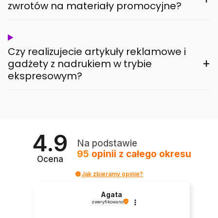
zwrotów na materiały promocyjne?
Czy realizujecie artykuły reklamowe i
+
gadżety z nadrukiem w trybie
ekspresowym?
4.9
Na podstawie
95
opinii
z całego okresu
Ocena
Jak zbieramy opinie?
Agata
zweryfikowano