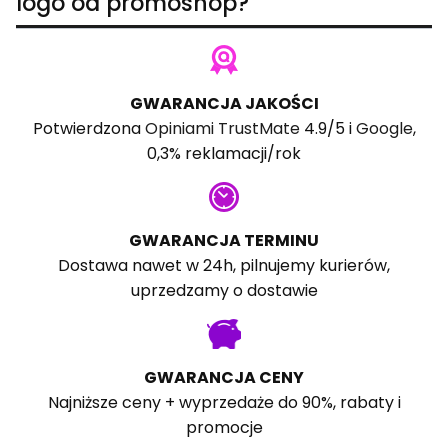
logo od promoshop?
GWARANCJA JAKOŚCI
Potwierdzona
Opiniami TrustMate
4.9/5 i
Google
,
0,3% reklamacji/rok
GWARANCJA TERMINU
Dostawa nawet w 24h, pilnujemy kurierów,
uprzedzamy o dostawie
GWARANCJA CENY
Najniższe ceny + wyprzedaże do 90%, rabaty i
promocje