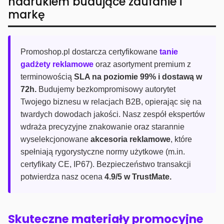
nadrukiem budujące zaufanie i
markę
Promoshop.pl dostarcza certyfikowane
tanie
gadżety reklamowe
oraz asortyment premium z
terminowością
SLA na poziomie 99% i dostawą w
72h.
Budujemy bezkompromisowy autorytet
Twojego biznesu w relacjach B2B, opierając się na
twardych dowodach jakości. Nasz zespół ekspertów
wdraża precyzyjne znakowanie oraz starannie
wyselekcjonowane
akcesoria reklamowe
, które
spełniają rygorystyczne normy użytkowe (m.in.
certyfikaty CE, IP67). Bezpieczeństwo transakcji
potwierdza nasz ocena
4.9/5 w TrustMate.
Skuteczne materiały promocyjne