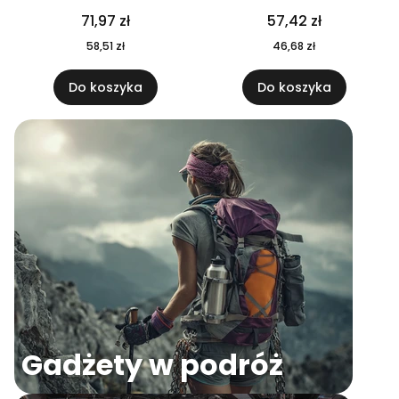
04
71,97 zł
57,42 zł
58,51 zł
46,68 zł
Do koszyka
Do koszyka
Gadżety w podróż