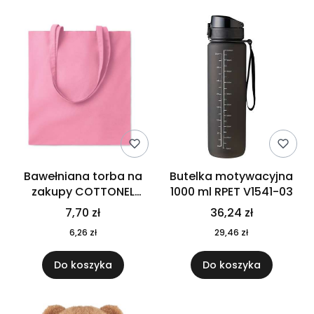
Bawełniana torba na
Butelka motywacyjna
zakupy COTTONEL
1000 ml RPET V1541-03
COLOUR++ MO9846-11
7,70 zł
36,24 zł
6,26 zł
29,46 zł
Do koszyka
Do koszyka