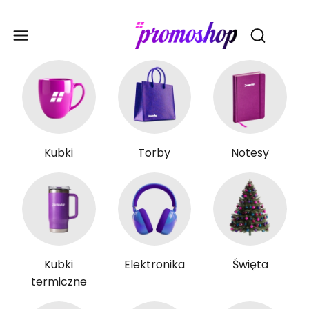
Gadże
Otwórz wy
Kubki
Torby
Notesy
Kubki
Elektronika
Święta
termiczne