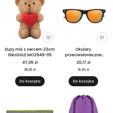
Duży miś z sercem 23cm
Okulary
SNUGGLE MO2949-05
przeciwsłoneczne
CALIFORNIA TOUCH
47,05 zł
20,17 zł
MO9617-10
38,25 zł
16,40 zł
Do koszyka
Do koszyka