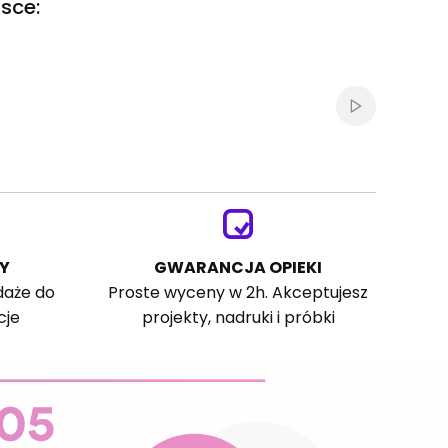
sce:
Włącz autom
Y
GWARANCJA OPIEKI
daże do
Proste wyceny w 2h. Akceptujesz
cje
projekty, nadruki i próbki