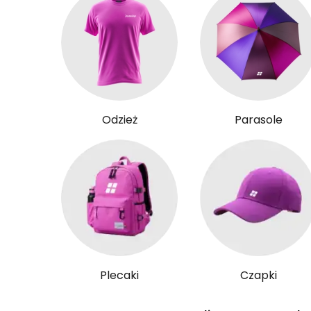
Odzież
Parasole
Plecaki
Czapki