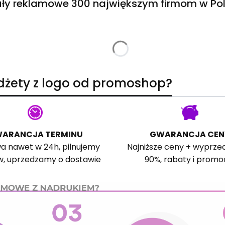
ły reklamowe 300 największym firmom w Pol
adżety z logo od promoshop?
ARANCJA TERMINU
GWARANCJA CEN
a nawet w 24h, pilnujemy
Najniższe ceny + wyprze
w, uprzedzamy o dostawie
90%, rabaty i promo