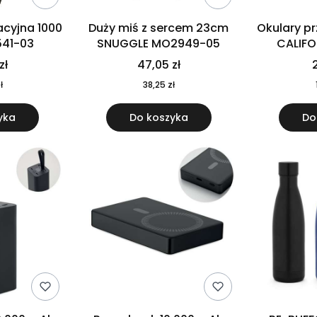
cyjna 1000
Duży miś z sercem 23cm
Okulary p
541-03
SNUGGLE MO2949-05
CALIF
MO
zł
47,05 zł
2
ł
38,25 zł
yka
Do koszyka
Do