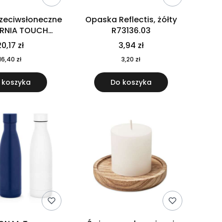
rzeciwsłoneczne
Opaska Reflectis, żółty
ORNIA TOUCH
R73136.03
9617-10
0,17 zł
3,94 zł
16,40 zł
3,20 zł
 koszyka
Do koszyka