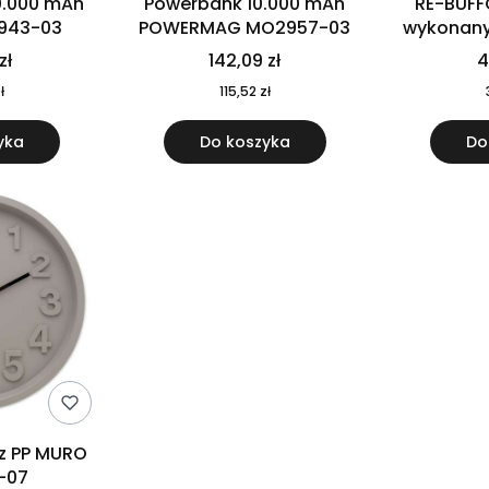
0.000 mAh
Powerbank 10.000 mAh
RE-BUFF
943-03
POWERMAG MO2957-03
wykonany 
nierdzewne
zł
142,09 zł
4
recykling
ł
115,52 zł
yka
Do koszyka
Do
 z PP MURO
-07