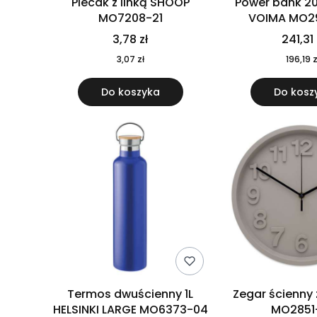
Plecak z linką SHOOP
Power bank 2
MO7208-21
VOIMA MO2
3,78 zł
241,31 
3,07 zł
196,19 z
Do koszyka
Do kosz
Termos dwuścienny 1L
Zegar ścienny
HELSINKI LARGE MO6373-04
MO2851