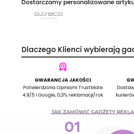
Dostarczamy personalizowane artyku
Dlaczego Klienci wybierają g
GWARANCJA JAKOŚCI
GW
Potwierdzona
Opiniami TrustMate
Dostaw
4.9/5 i
Google
, 0,3% reklamacji/rok
kurieró