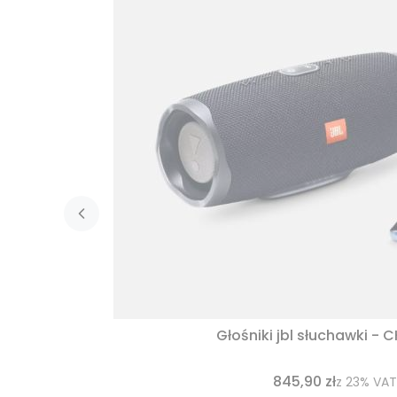
Głośniki jbl słuchawki - 
845,90 zł
z
23%
VAT