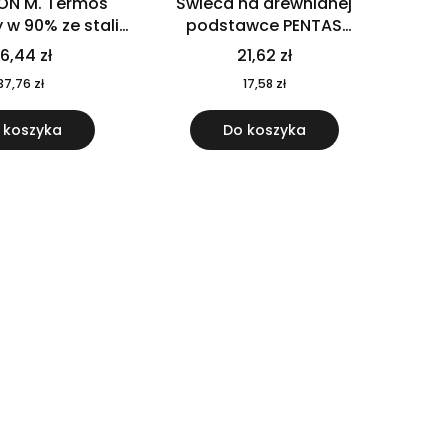
ON M. Termos
Świeca na drewnianej
w 90% ze stali
podstawce PENTAS
j pochodzącej z
MO6282-40
6,44 zł
21,62 zł
u 520 ml 94294
37,76 zł
17,58 zł
 koszyka
Do koszyka