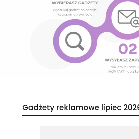
Naciśnij Enter lub spację, aby otworzyć stronę.
Naciśnij Enter lub spację, aby otworzyć stronę.
Gadżety reklamowe lipiec 202