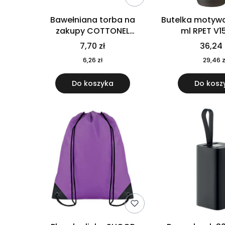
Bawełniana torba na
Butelka motywa
zakupy COTTONEL
ml RPET V1
COLOUR++ MO9846-11
7,70 zł
36,24 
6,26 zł
29,46 z
Do koszyka
Do kosz