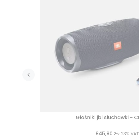
Głośniki jbl słuchawki - 
845,90 zł
z
23%
VAT