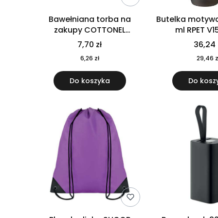
Bawełniana torba na
Butelka motywa
zakupy COTTONEL
ml RPET V1
COLOUR++ MO9846-11
7,70 zł
36,24 
6,26 zł
29,46 z
Do koszyka
Do kosz