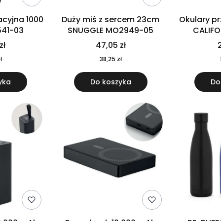
cyjna 1000
Duży miś z sercem 23cm
Okulary p
541-03
SNUGGLE MO2949-05
CALIF
MO
zł
47,05 zł
2
ł
38,25 zł
yka
Do koszyka
Do