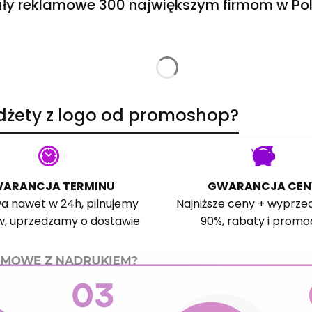
ły reklamowe 300 największym firmom w Pol
adżety z logo od promoshop?
ARANCJA TERMINU
GWARANCJA CEN
a nawet w 24h, pilnujemy
Najniższe ceny + wyprze
w, uprzedzamy o dostawie
90%, rabaty i promo