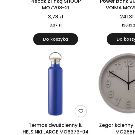
Plecak z linką SHOOP
Power bank 2
MO7208-21
VOIMA MO2
3,78 zł
241,31 
3,07 zł
196,19 z
Do koszyka
Do kosz
Termos dwuścienny 1L
Zegar ścienny
HELSINKI LARGE MO6373-04
MO2851