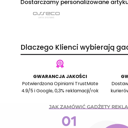
Dostarczamy personalizowane artyku
Dlaczego Klienci wybierają g
GWARANCJA JAKOŚCI
GW
Potwierdzona
Opiniami TrustMate
Dostaw
4.9/5 i
Google
, 0,3% reklamacji/rok
kurieró