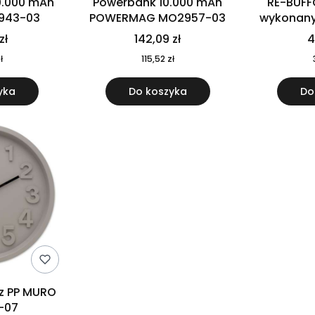
0.000 mAh
Powerbank 10.000 mAh
RE-BUFF
943-03
POWERMAG MO2957-03
wykonany 
nierdzewne
zł
142,09 zł
4
recykling
ł
115,52 zł
yka
Do koszyka
Do
 z PP MURO
-07