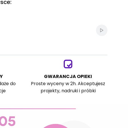
sce:
Włącz autom
Y
GWARANCJA OPIEKI
daże do
Proste wyceny w 2h. Akceptujesz
cje
projekty, nadruki i próbki