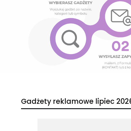
Naciśnij Enter lub spację, aby otworzyć stronę.
Naciśnij Enter lub spację, aby otworzyć stronę.
Gadżety reklamowe lipiec 202