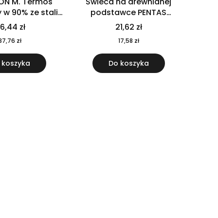
ON M. Termos
Świeca na drewnianej
w 90% ze stali
podstawce PENTAS
j pochodzącej z
MO6282-40
6,44 zł
21,62 zł
u 520 ml 94294
37,76 zł
17,58 zł
 koszyka
Do koszyka