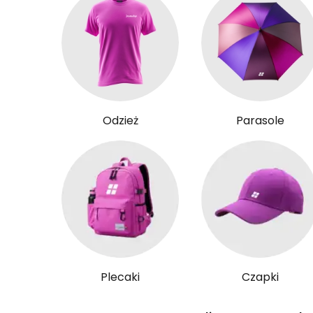
Odzież
Parasole
Plecaki
Czapki