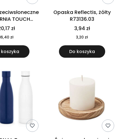
rzeciwsłoneczne
Opaska Reflectis, żółty
ORNIA TOUCH
R73136.03
9617-10
0,17 zł
3,94 zł
16,40 zł
3,20 zł
 koszyka
Do koszyka