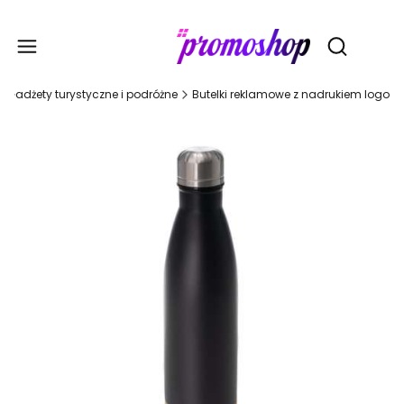
Gadże
Otwórz wy
Gadżety turystyczne i podróżne
Butelki reklamowe z nadrukiem logo