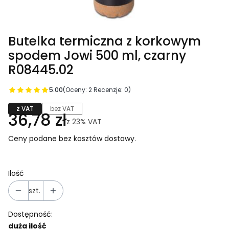
Butelka termiczna z korkowym
spodem Jowi 500 ml, czarny
R08445.02
5.00
(Oceny: 2 Recenzje: 0)
z VAT
bez VAT
36,78 zł
z
23%
VAT
Ceny podane bez kosztów dostawy.
Ilość
szt.
Dostępność:
duża ilość