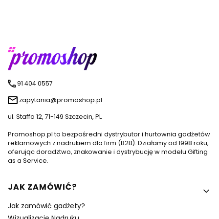
91 404 0557
zapytania@promoshop.pl
ul. Staffa 12, 71-149 Szczecin, PL
Promoshop.pl to bezpośredni dystrybutor i hurtownia gadżetów
reklamowych z nadrukiem dla firm (B2B). Działamy od 1998 roku,
oferując doradztwo, znakowanie i dystrybucję w modelu Gifting
as a Service.
Linki w stopce
JAK ZAMÓWIĆ?
Jak zamówić gadżety?
Wizualizacje Nadruku