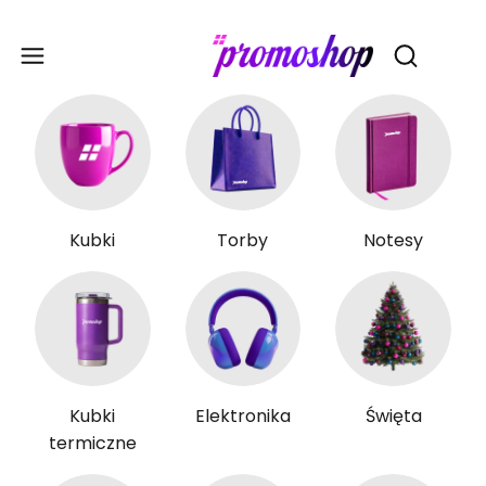
Gadże
Otwórz wy
Kubki
Torby
Notesy
Kubki
Elektronika
Święta
termiczne