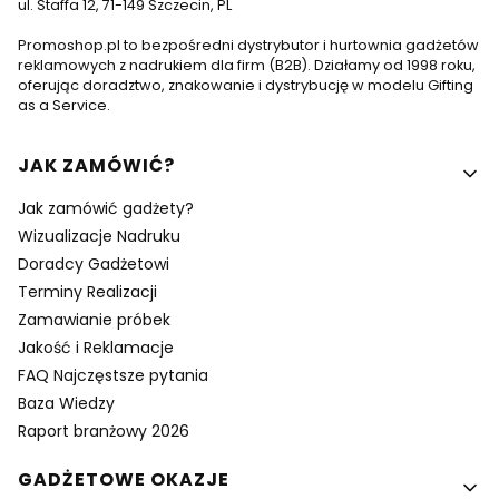
ul. Staffa 12, 71-149 Szczecin, PL
Promoshop.pl to bezpośredni dystrybutor i hurtownia gadżetów
reklamowych z nadrukiem dla firm (B2B). Działamy od 1998 roku,
oferując doradztwo, znakowanie i dystrybucję w modelu Gifting
as a Service.
Linki w stopce
JAK ZAMÓWIĆ?
Jak zamówić gadżety?
Wizualizacje Nadruku
Doradcy Gadżetowi
Terminy Realizacji
Zamawianie próbek
Jakość i Reklamacje
FAQ Najczęstsze pytania
Baza Wiedzy
Raport branżowy 2026
GADŻETOWE OKAZJE