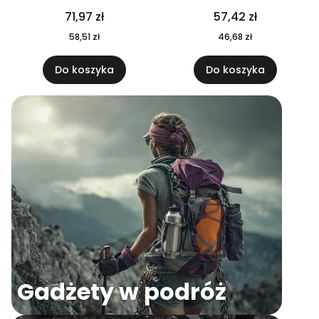
04
71,97 zł
57,42 zł
58,51 zł
46,68 zł
Do koszyka
Do koszyka
Gadżety w podróż