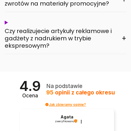
zwrotów na materiały promocyjne?
Czy realizujecie artykuły reklamowe i
+
gadżety z nadrukiem w trybie
ekspresowym?
4.9
Na podstawie
95
opinii
z całego okresu
Ocena
Jak zbieramy opinie?
Agata
zweryfikowano