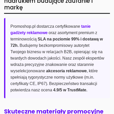
nadrukiem budujące zaufanie i
markę
Promoshop.pl dostarcza certyfikowane
tanie
gadżety reklamowe
oraz asortyment premium z
terminowością
SLA na poziomie 99% i dostawą w
72h.
Budujemy bezkompromisowy autorytet
Twojego biznesu w relacjach B2B, opierając się na
twardych dowodach jakości. Nasz zespół ekspertów
wdraża precyzyjne znakowanie oraz starannie
wyselekcjonowane
akcesoria reklamowe
, które
spełniają rygorystyczne normy użytkowe (m.in.
certyfikaty CE, IP67). Bezpieczeństwo transakcji
potwierdza nasz ocena
4.9/5 w TrustMate.
Skuteczne materiały promocyjne