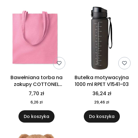
Bawełniana torba na
Butelka motywacyjna
zakupy COTTONEL
1000 ml RPET V1541-03
COLOUR++ MO9846-11
7,70 zł
36,24 zł
6,26 zł
29,46 zł
Do koszyka
Do koszyka