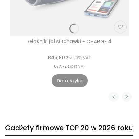
Głośniki jbl słuchawki - CHARGE 4
845,90 zł
z
23%
VAT
687,72 zł
bez VAT
Do koszyka
Gadżety firmowe TOP 20 w 2026 roku