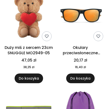
Duży miś z sercem 23cm
Okulary
SNUGGLE MO2949-05
przeciwsłoneczne
CALIFORNIA TOUCH
47,05 zł
20,17 zł
MO9617-10
38,25 zł
16,40 zł
Do koszyka
Do koszyka