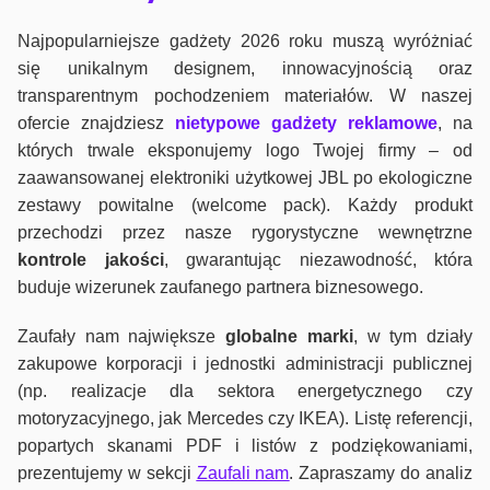
Najpopularniejsze gadżety 2026 roku muszą wyróżniać
się unikalnym designem, innowacyjnością oraz
transparentnym pochodzeniem materiałów. W naszej
ofercie znajdziesz
nietypowe gadżety reklamowe
, na
których trwale eksponujemy logo Twojej firmy – od
zaawansowanej elektroniki użytkowej JBL po ekologiczne
zestawy powitalne (welcome pack). Każdy produkt
przechodzi przez nasze rygorystyczne wewnętrzne
kontrole jako
ści
, gwarantując niezawodność, która
buduje wizerunek zaufanego partnera biznesowego.
Zaufały nam największe
globalne marki
, w tym działy
zakupowe korporacji i jednostki administracji publicznej
(np. realizacje dla sektora energetycznego czy
motoryzacyjnego, jak Mercedes czy IKEA). Listę referencji,
popartych skanami PDF i listów z podziękowaniami,
prezentujemy w sekcji
Zaufali nam
. Zapraszamy do analiz