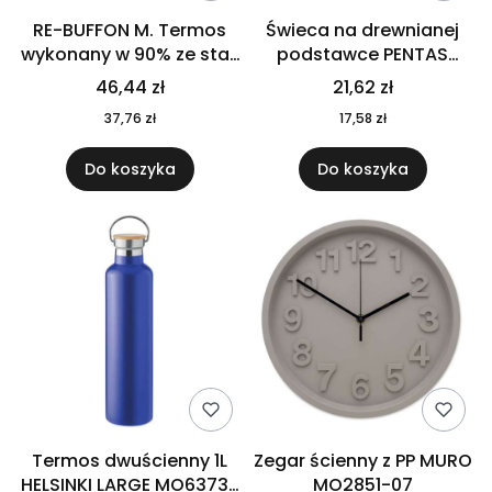
RE-BUFFON M. Termos
Świeca na drewnianej
wykonany w 90% ze stali
podstawce PENTAS
nierdzewnej
MO6282-40
46,44 zł
21,62 zł
pochodzącej z
37,76 zł
17,58 zł
recyklingu 520 ml 94294
Do koszyka
Do koszyka
Termos dwuścienny 1L
Zegar ścienny z PP MURO
HELSINKI LARGE MO6373-
MO2851-07