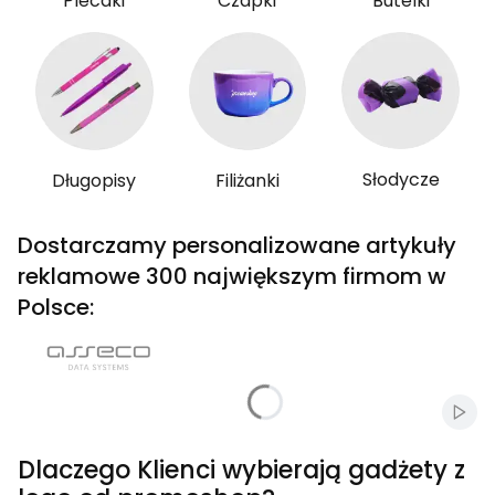
Plecaki
Czapki
Butelki
Słodycze
Długopisy
Filiżanki
Dostarczamy personalizowane artykuły
reklamowe 300 największym firmom w
Polsce:
Włąc
Dlaczego Klienci wybierają gadżety z