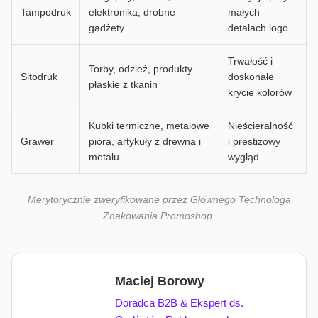
Tampodruk
elektronika, drobne
małych
gadżety
detalach logo
Trwałość i
Torby, odzież, produkty
Sitodruk
doskonałe
płaskie z tkanin
krycie kolorów
Kubki termiczne, metalowe
Nieścieralność
Grawer
pióra, artykuły z drewna i
i prestiżowy
metalu
wygląd
Merytorycznie zweryfikowane przez Głównego Technologa
Znakowania Promoshop.
Maciej Borowy
Doradca B2B & Ekspert ds.