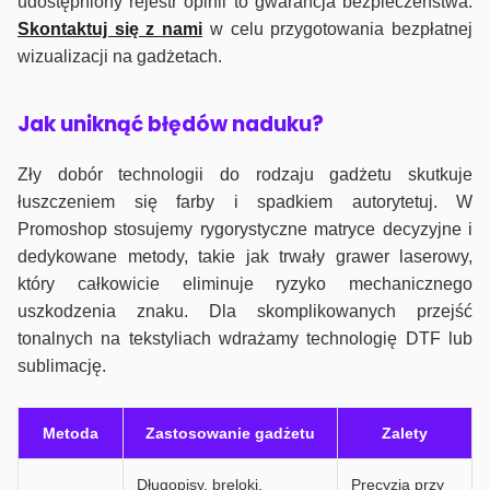
udostępniony rejestr opinii to gwarancja bezpieczeństwa.
Skontaktuj się z nami
w celu przygotowania bezpłatnej
wizualizacji na gadżetach.
J
ak uniknąć błędów naduku?
Zły dobór technologii do rodzaju gadżetu skutkuje
łuszczeniem się farby i spadkiem autorytetuj. W
Promoshop stosujemy rygorystyczne matryce decyzyjne i
dedykowane metody, takie jak trwały grawer laserowy,
który całkowicie eliminuje ryzyko mechanicznego
uszkodzenia znaku. Dla skomplikowanych przejść
tonalnych na tekstyliach wdrażamy technologię DTF lub
sublimację.
Metoda
Zastosowanie gadżetu
Zalety
Długopisy, breloki,
Precyzja przy