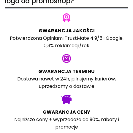
logo od promoshop?
GWARANCJA JAKOŚCI
Potwierdzona
Opiniami TrustMate
4.9/5 i
Google
,
0,3% reklamacji/rok
GWARANCJA TERMINU
Dostawa nawet w 24h, pilnujemy kurierów,
uprzedzamy o dostawie
GWARANCJA CENY
Najniższe ceny + wyprzedaże do 90%, rabaty i
promocje