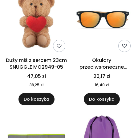
Duży miś z sercem 23cm
Okulary
SNUGGLE MO2949-05
przeciwsłoneczne
CALIFORNIA TOUCH
47,05 zł
20,17 zł
MO9617-10
38,25 zł
16,40 zł
Do koszyka
Do koszyka