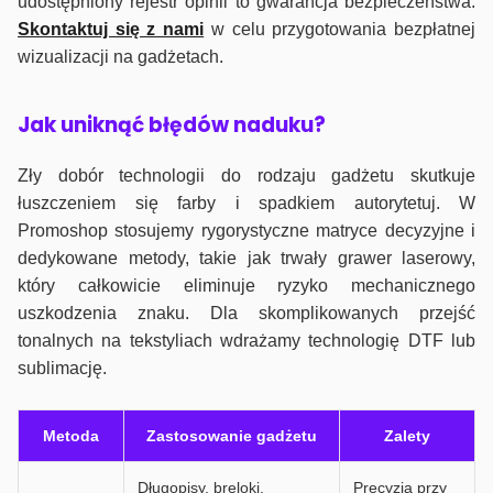
udostępniony rejestr opinii to gwarancja bezpieczeństwa.
Skontaktuj się z nami
w celu przygotowania bezpłatnej
wizualizacji na gadżetach.
J
ak uniknąć błędów naduku?
Zły dobór technologii do rodzaju gadżetu skutkuje
łuszczeniem się farby i spadkiem autorytetuj. W
Promoshop stosujemy rygorystyczne matryce decyzyjne i
dedykowane metody, takie jak trwały grawer laserowy,
który całkowicie eliminuje ryzyko mechanicznego
uszkodzenia znaku. Dla skomplikowanych przejść
tonalnych na tekstyliach wdrażamy technologię DTF lub
sublimację.
Metoda
Zastosowanie gadżetu
Zalety
Długopisy, breloki,
Precyzja przy