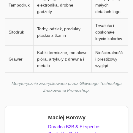
Tampodruk
elektronika, drobne
małych
gadżety
detalach logo
Trwałość i
Torby, odzież, produkty
Sitodruk
doskonałe
płaskie z tkanin
krycie kolorów
Kubki termiczne, metalowe
Nieścieralność
Grawer
pióra, artykuły z drewna i
i prestiżowy
metalu
wygląd
Merytorycznie zweryfikowane przez Głównego Technologa
Znakowania Promoshop.
Maciej Borowy
Doradca B2B & Ekspert ds.