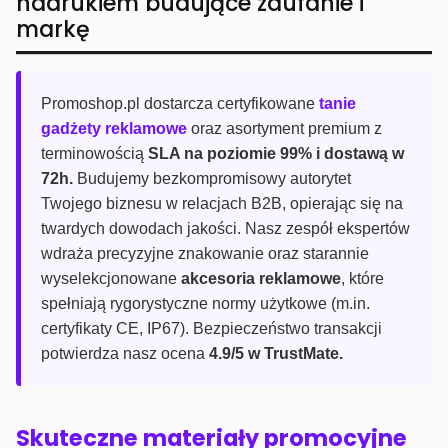
nadrukiem budujące zaufanie i
markę
Promoshop.pl dostarcza certyfikowane
tanie
gadżety reklamowe
oraz asortyment premium z
terminowością
SLA na poziomie 99% i dostawą w
72h.
Budujemy bezkompromisowy autorytet
Twojego biznesu w relacjach B2B, opierając się na
twardych dowodach jakości. Nasz zespół ekspertów
wdraża precyzyjne znakowanie oraz starannie
wyselekcjonowane
akcesoria reklamowe
, które
spełniają rygorystyczne normy użytkowe (m.in.
certyfikaty CE, IP67). Bezpieczeństwo transakcji
potwierdza nasz ocena
4.9/5 w TrustMate.
Skuteczne materiały promocyjne