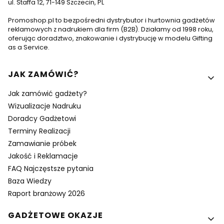
ul. Staffa 12, 71-149 Szczecin, PL
Promoshop.pl to bezpośredni dystrybutor i hurtownia gadżetów
reklamowych z nadrukiem dla firm (B2B). Działamy od 1998 roku,
oferując doradztwo, znakowanie i dystrybucję w modelu Gifting
as a Service.
Linki w stopce
JAK ZAMÓWIĆ?
Jak zamówić gadżety?
Wizualizacje Nadruku
Doradcy Gadżetowi
Terminy Realizacji
Zamawianie próbek
Jakość i Reklamacje
FAQ Najczęstsze pytania
Baza Wiedzy
Raport branżowy 2026
GADŻETOWE OKAZJE