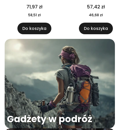
04
71,97 zł
57,42 zł
58,51 zł
46,68 zł
Do koszyka
Do koszyka
Gadżety w podróż