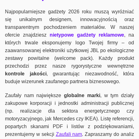
Najpopularniejsze gadżety 2026 roku muszą wyróżniać
się unikalnym designem, innowacyjnością oraz
transparentnym pochodzeniem materiałów. W naszej
ofercie znajdziesz
nietypowe gadżety reklamowe
, na
których trwale eksponujemy logo Twojej firmy – od
zaawansowanej elektroniki użytkowej JBL po ekologiczne
zestawy powitalne (welcome pack). Każdy produkt
przechodzi przez nasze rygorystyczne wewnętrzne
kontrole jako
ści
, gwarantując niezawodność, która
buduje wizerunek zaufanego partnera biznesowego.
Zaufały nam największe
globalne marki
, w tym działy
zakupowe korporacji i jednostki administracji publicznej
(np. realizacje dla sektora energetycznego czy
motoryzacyjnego, jak Mercedes czy IKEA). Listę referencji,
popartych skanami PDF i listów z podziękowaniami,
prezentujemy w sekcji
Zaufali nam
. Zapraszamy do analiz