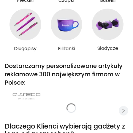
Plecaki
Czapki
Butelki
Słodycze
Długopisy
Filiżanki
Dostarczamy personalizowane artykuły
reklamowe 300 największym firmom w
Polsce:
Włąc
Dlaczego Klienci wybierają gadżety z