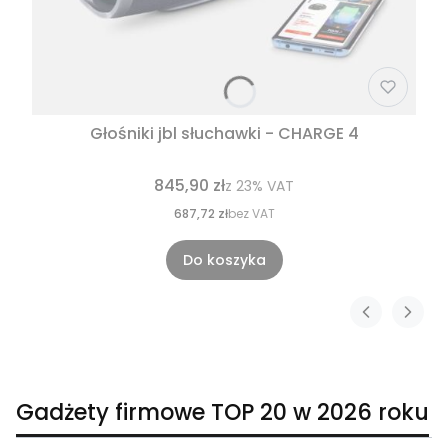
Głośniki jbl słuchawki - CHARGE 4
845,90 zł
z
23%
VAT
687,72 zł
bez VAT
Do koszyka
Gadżety firmowe TOP 20 w 2026 roku