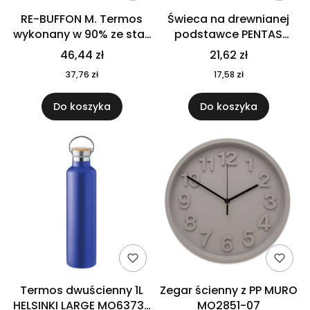
RE-BUFFON M. Termos
Świeca na drewnianej
wykonany w 90% ze stali
podstawce PENTAS
nierdzewnej
MO6282-40
46,44 zł
21,62 zł
pochodzącej z
37,76 zł
17,58 zł
recyklingu 520 ml 94294
Do koszyka
Do koszyka
Termos dwuścienny 1L
Zegar ścienny z PP MURO
HELSINKI LARGE MO6373-
MO2851-07