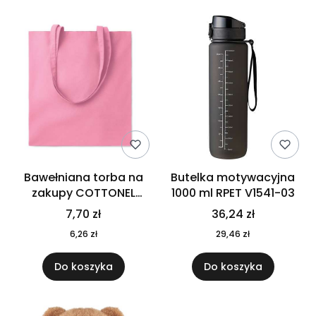
Bawełniana torba na
Butelka motywacyjna
zakupy COTTONEL
1000 ml RPET V1541-03
COLOUR++ MO9846-11
7,70 zł
36,24 zł
6,26 zł
29,46 zł
Do koszyka
Do koszyka