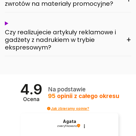
zwrotów na materiały promocyjne?
Czy realizujecie artykuły reklamowe i
+
gadżety z nadrukiem w trybie
ekspresowym?
4.9
Na podstawie
95
opinii
z całego okresu
Ocena
Jak zbieramy opinie?
Agata
zweryfikowano