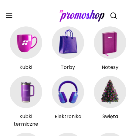
Gadże
Otwórz wy
Kubki
Torby
Notesy
Kubki
Elektronika
Święta
termiczne