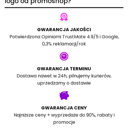
logo od promoshop?
GWARANCJA JAKOŚCI
Potwierdzona
Opiniami TrustMate
4.9/5 i
Google
,
0,3% reklamacji/rok
GWARANCJA TERMINU
Dostawa nawet w 24h, pilnujemy kurierów,
uprzedzamy o dostawie
GWARANCJA CENY
Najniższe ceny + wyprzedaże do 90%, rabaty i
promocje