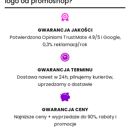
logo od promoshop?
GWARANCJA JAKOŚCI
Potwierdzona
Opiniami TrustMate
4.9/5 i
Google
,
0,3% reklamacji/rok
GWARANCJA TERMINU
Dostawa nawet w 24h, pilnujemy kurierów,
uprzedzamy o dostawie
GWARANCJA CENY
Najniższe ceny + wyprzedaże do 90%, rabaty i
promocje