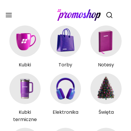
Gadże
Otwórz wy
Kubki
Torby
Notesy
Kubki
Elektronika
Święta
termiczne