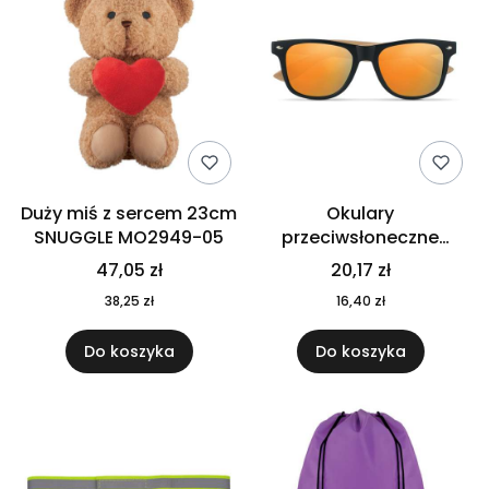
Duży miś z sercem 23cm
Okulary
SNUGGLE MO2949-05
przeciwsłoneczne
CALIFORNIA TOUCH
47,05 zł
20,17 zł
MO9617-10
38,25 zł
16,40 zł
Do koszyka
Do koszyka