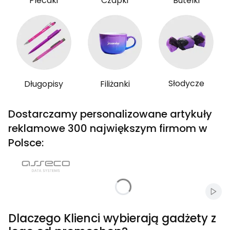
Plecaki
Czapki
Butelki
Słodycze
Długopisy
Filiżanki
Dostarczamy personalizowane artykuły
reklamowe 300 największym firmom w
Polsce:
Włąc
Dlaczego Klienci wybierają gadżety z