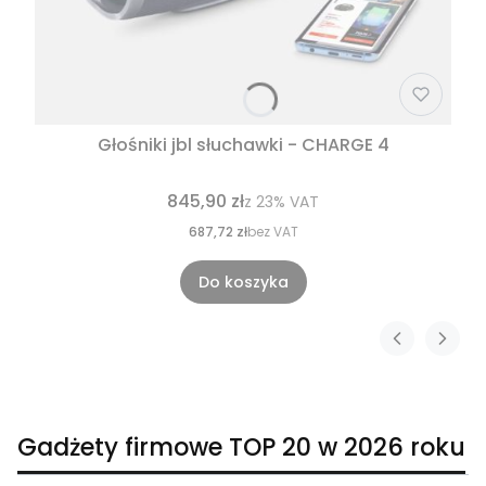
Głośniki jbl słuchawki - CHARGE 4
845,90 zł
z
23%
VAT
687,72 zł
bez VAT
Do koszyka
Gadżety firmowe TOP 20 w 2026 roku