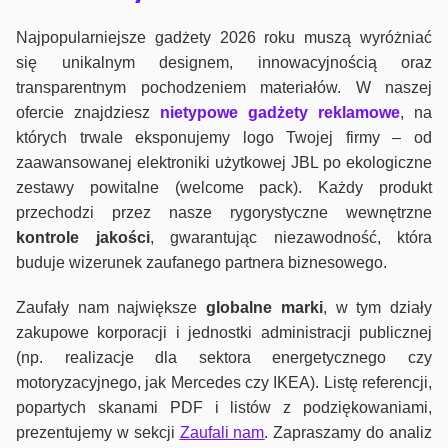
Najpopularniejsze gadżety 2026 roku muszą wyróżniać
się unikalnym designem, innowacyjnością oraz
transparentnym pochodzeniem materiałów. W naszej
ofercie znajdziesz
nietypowe gadżety reklamowe
, na
których trwale eksponujemy logo Twojej firmy – od
zaawansowanej elektroniki użytkowej JBL po ekologiczne
zestawy powitalne (welcome pack). Każdy produkt
przechodzi przez nasze rygorystyczne wewnętrzne
kontrole jako
ści
, gwarantując niezawodność, która
buduje wizerunek zaufanego partnera biznesowego.
Zaufały nam największe
globalne marki
, w tym działy
zakupowe korporacji i jednostki administracji publicznej
(np. realizacje dla sektora energetycznego czy
motoryzacyjnego, jak Mercedes czy IKEA). Listę referencji,
popartych skanami PDF i listów z podziękowaniami,
prezentujemy w sekcji
Zaufali nam
. Zapraszamy do analiz