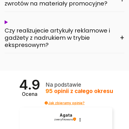
zwrotów na materiały promocyjne?
Czy realizujecie artykuły reklamowe i
+
gadżety z nadrukiem w trybie
ekspresowym?
4.9
Na podstawie
95
opinii
z całego okresu
Ocena
Jak zbieramy opinie?
Agata
zweryfikowano