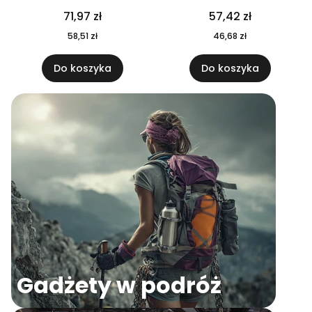
04
71,97 zł
57,42 zł
58,51 zł
46,68 zł
Do koszyka
Do koszyka
Gadżety w podróż