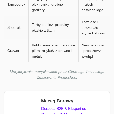
Tampodruk
elektronika, drobne
małych
gadżety
detalach logo
Trwałość i
Torby, odzież, produkty
Sitodruk
doskonałe
płaskie z tkanin
krycie kolorów
Kubki termiczne, metalowe
Nieścieralność
Grawer
pióra, artykuły z drewna i
i prestiżowy
metalu
wygląd
Merytorycznie zweryfikowane przez Głównego Technologa
Znakowania Promoshop.
Maciej Borowy
Doradca B2B & Ekspert ds.