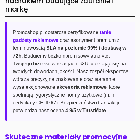
nadrukiem budujące zaufanie i
markę
Promoshop.pl dostarcza certyfikowane
tanie
gadżety reklamowe
oraz asortyment premium z
terminowością
SLA na poziomie 99% i dostawą w
72h.
Budujemy bezkompromisowy autorytet
Twojego biznesu w relacjach B2B, opierając się na
twardych dowodach jakości. Nasz zespół ekspertów
wdraża precyzyjne znakowanie oraz starannie
wyselekcjonowane
akcesoria reklamowe
, które
spełniają rygorystyczne normy użytkowe (m.in.
certyfikaty CE, IP67). Bezpieczeństwo transakcji
potwierdza nasz ocena
4.9/5 w TrustMate.
Skuteczne materiały promocyjne