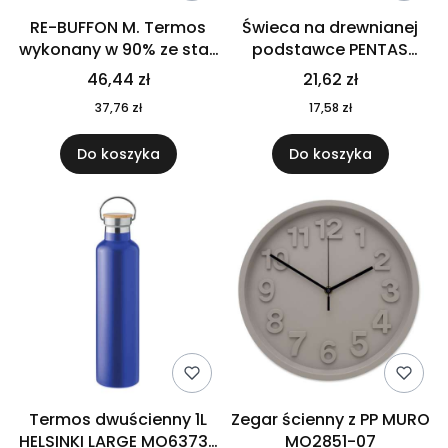
RE-BUFFON M. Termos
Świeca na drewnianej
wykonany w 90% ze stali
podstawce PENTAS
nierdzewnej
MO6282-40
46,44 zł
21,62 zł
pochodzącej z
37,76 zł
17,58 zł
recyklingu 520 ml 94294
Do koszyka
Do koszyka
Termos dwuścienny 1L
Zegar ścienny z PP MURO
HELSINKI LARGE MO6373-
MO2851-07