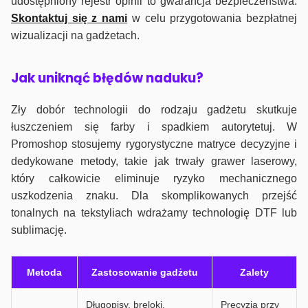
udostępniony rejestr opinii to gwarancja bezpieczeństwa.
Skontaktuj się z nami
w celu przygotowania bezpłatnej
wizualizacji na gadżetach.
J
ak uniknąć błędów naduku?
Zły dobór technologii do rodzaju gadżetu skutkuje
łuszczeniem się farby i spadkiem autorytetuj. W
Promoshop stosujemy rygorystyczne matryce decyzyjne i
dedykowane metody, takie jak trwały grawer laserowy,
który całkowicie eliminuje ryzyko mechanicznego
uszkodzenia znaku. Dla skomplikowanych przejść
tonalnych na tekstyliach wdrażamy technologię DTF lub
sublimację.
Metoda
Zastosowanie gadżetu
Zalety
Długopisy, breloki,
Precyzja przy