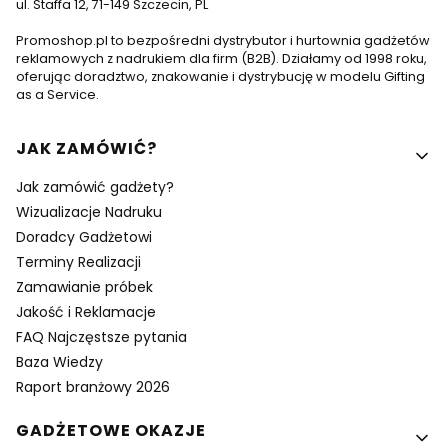
ul. Staffa 12, 71-149 Szczecin, PL
Promoshop.pl to bezpośredni dystrybutor i hurtownia gadżetów
reklamowych z nadrukiem dla firm (B2B). Działamy od 1998 roku,
oferując doradztwo, znakowanie i dystrybucję w modelu Gifting
as a Service.
Linki w stopce
JAK ZAMÓWIĆ?
Jak zamówić gadżety?
Wizualizacje Nadruku
Doradcy Gadżetowi
Terminy Realizacji
Zamawianie próbek
Jakość i Reklamacje
FAQ Najczęstsze pytania
Baza Wiedzy
Raport branżowy 2026
GADŻETOWE OKAZJE