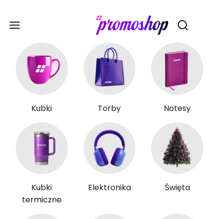
Gadże
Otwórz wy
Kubki
Torby
Notesy
Kubki
Elektronika
Święta
termiczne