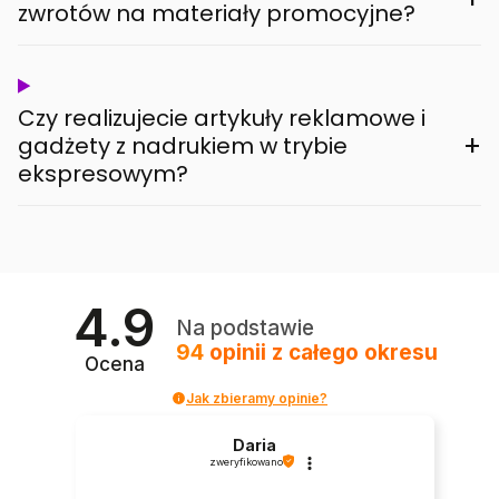
zwrotów na materiały promocyjne?
Czy realizujecie artykuły reklamowe i
+
gadżety z nadrukiem w trybie
ekspresowym?
4.9
Na podstawie
94
opinii
z całego okresu
Ocena
Jak zbieramy opinie?
Daria
zweryfikowano