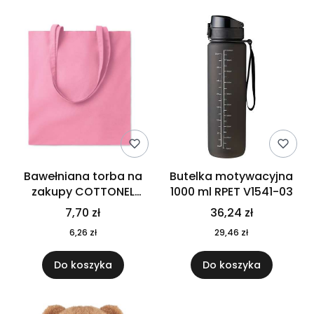
Bawełniana torba na
Butelka motywacyjna
zakupy COTTONEL
1000 ml RPET V1541-03
COLOUR++ MO9846-11
7,70 zł
36,24 zł
6,26 zł
29,46 zł
Do koszyka
Do koszyka