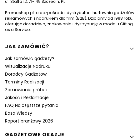
ul. Staffa 12, 71-149 Szczecin, PL
Promoshop.pl to bezpośredni dystrybutor i hurtownia gadżetów
reklamowych z nadrukiem dla firm (B2B). Działamy od 1998 roku,
oferując doradztwo, znakowanie i dystrybucję w modelu Gifting
as a Service.
Linki w stopce
JAK ZAMÓWIĆ?
Jak zamówić gadżety?
Wizualizacje Nadruku
Doradcy Gadżetowi
Terminy Realizacji
Zamawianie próbek
Jakość i Reklamacje
FAQ Najczęstsze pytania
Baza Wiedzy
Raport branżowy 2026
GADŻETOWE OKAZJE