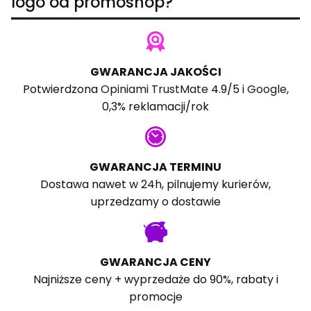
logo od promoshop?
GWARANCJA JAKOŚCI
Potwierdzona
Opiniami TrustMate
4.9/5 i
Google
,
0,3% reklamacji/rok
GWARANCJA TERMINU
Dostawa nawet w 24h, pilnujemy kurierów,
uprzedzamy o dostawie
GWARANCJA CENY
Najniższe ceny + wyprzedaże do 90%, rabaty i
promocje