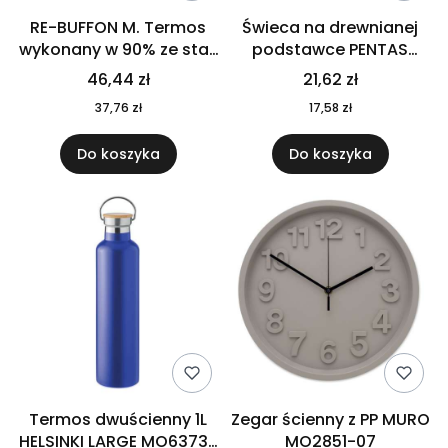
RE-BUFFON M. Termos
Świeca na drewnianej
wykonany w 90% ze stali
podstawce PENTAS
nierdzewnej
MO6282-40
46,44 zł
21,62 zł
pochodzącej z
37,76 zł
17,58 zł
recyklingu 520 ml 94294
Do koszyka
Do koszyka
Termos dwuścienny 1L
Zegar ścienny z PP MURO
HELSINKI LARGE MO6373-
MO2851-07