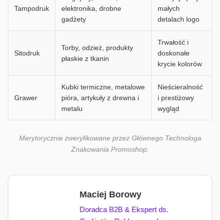
Tampodruk
elektronika, drobne
małych
gadżety
detalach logo
Trwałość i
Torby, odzież, produkty
Sitodruk
doskonałe
płaskie z tkanin
krycie kolorów
Kubki termiczne, metalowe
Nieścieralność
Grawer
pióra, artykuły z drewna i
i prestiżowy
metalu
wygląd
Merytorycznie zweryfikowane przez Głównego Technologa
Znakowania Promoshop.
Maciej Borowy
Doradca B2B & Ekspert ds.