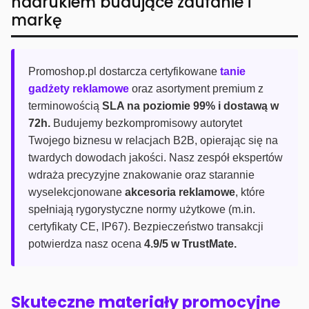
nadrukiem budujące zaufanie i
markę
Promoshop.pl dostarcza certyfikowane
tanie
gadżety reklamowe
oraz asortyment premium z
terminowością
SLA na poziomie 99% i dostawą w
72h.
Budujemy bezkompromisowy autorytet
Twojego biznesu w relacjach B2B, opierając się na
twardych dowodach jakości. Nasz zespół ekspertów
wdraża precyzyjne znakowanie oraz starannie
wyselekcjonowane
akcesoria reklamowe
, które
spełniają rygorystyczne normy użytkowe (m.in.
certyfikaty CE, IP67). Bezpieczeństwo transakcji
potwierdza nasz ocena
4.9/5 w TrustMate.
Skuteczne materiały promocyjne