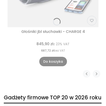
Głośniki jbl słuchawki - CHARGE 4
845,90 zł
z
23%
VAT
687,72 zł
bez VAT
Do koszyka
Gadżety firmowe TOP 20 w 2026 roku