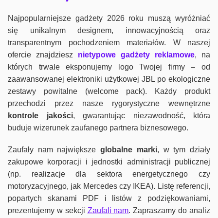
Najpopularniejsze gadżety 2026 roku muszą wyróżniać
się unikalnym designem, innowacyjnością oraz
transparentnym pochodzeniem materiałów. W naszej
ofercie znajdziesz
nietypowe gadżety reklamowe
, na
których trwale eksponujemy logo Twojej firmy – od
zaawansowanej elektroniki użytkowej JBL po ekologiczne
zestawy powitalne (welcome pack). Każdy produkt
przechodzi przez nasze rygorystyczne wewnętrzne
kontrole jako
ści
, gwarantując niezawodność, która
buduje wizerunek zaufanego partnera biznesowego.
Zaufały nam największe
globalne marki
, w tym działy
zakupowe korporacji i jednostki administracji publicznej
(np. realizacje dla sektora energetycznego czy
motoryzacyjnego, jak Mercedes czy IKEA). Listę referencji,
popartych skanami PDF i listów z podziękowaniami,
prezentujemy w sekcji
Zaufali nam
. Zapraszamy do analiz