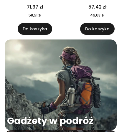
04
71,97 zł
57,42 zł
58,51 zł
46,68 zł
Do koszyka
Do koszyka
Gadżety w podróż