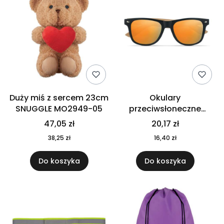
Duży miś z sercem 23cm
Okulary
SNUGGLE MO2949-05
przeciwsłoneczne
CALIFORNIA TOUCH
47,05 zł
20,17 zł
MO9617-10
38,25 zł
16,40 zł
Do koszyka
Do koszyka