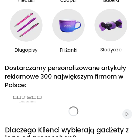
Plecaki
Czapki
Butelki
Słodycze
Długopisy
Filiżanki
Dostarczamy personalizowane artykuły
reklamowe 300 największym firmom w
Polsce:
Włąc
Dlaczego Klienci wybierają gadżety z