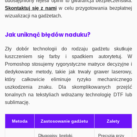
udostępniony rejestr opinii to gwarancja bezpieczeństwa.
Skontaktuj się z nami
w celu przygotowania bezpłatnej
wizualizacji na gadżetach.
J
ak uniknąć błędów naduku?
Zły dobór technologii do rodzaju gadżetu skutkuje
łuszczeniem się farby i spadkiem autorytetuj. W
Promoshop stosujemy rygorystyczne matryce decyzyjne i
dedykowane metody, takie jak trwały grawer laserowy,
który całkowicie eliminuje ryzyko mechanicznego
uszkodzenia znaku. Dla skomplikowanych przejść
tonalnych na tekstyliach wdrażamy technologię DTF lub
sublimację.
Metoda
Zastosowanie gadżetu
Zalety
Długopisy, breloki,
Precyzja przy