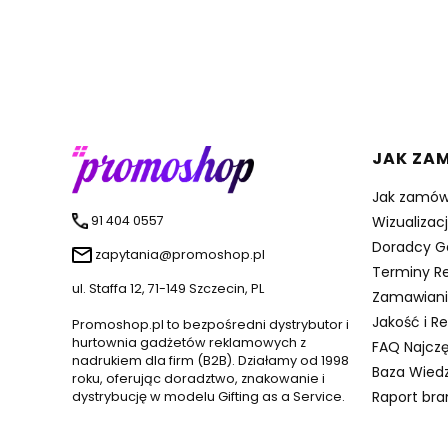
Linki 
JAK ZA
Jak zamów
91 404 0557
Wizualizac
Doradcy G
zapytania@promoshop.pl
Terminy Re
ul. Staffa 12, 71-149 Szczecin, PL
Zamawiani
Jakość i R
Promoshop.pl to bezpośredni dystrybutor i
hurtownia gadżetów reklamowych z
FAQ Najczę
nadrukiem dla firm (B2B). Działamy od 1998
Baza Wied
roku, oferując doradztwo, znakowanie i
Raport br
dystrybucję w modelu Gifting as a Service.