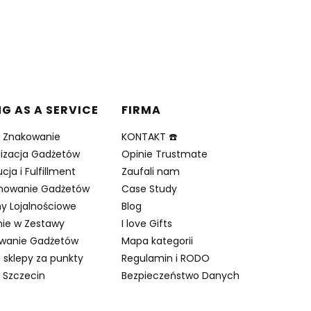
NG AS A SERVICE
FIRMA
i Znakowanie
KONTAKT ☎️
lizacja Gadżetów
Opinie Trustmate
cja i Fulfillment
Zaufali nam
nowanie Gadżetów
Case Study
y Lojalnościowe
Blog
ie w Zestawy
I love Gifts
owanie Gadżetów
Mapa kategorii
 sklepy za punkty
Regulamin i RODO
 Szczecin
Bezpieczeństwo Danych