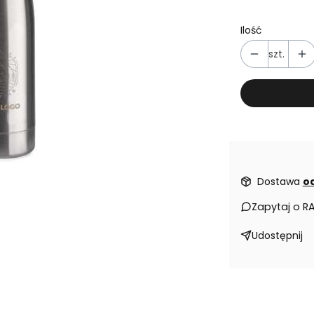
Ilość
szt.
Dostawa
od
Zapytaj o R
Udostępnij