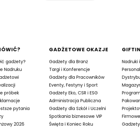
w stopce
MÓWIĆ?
GADŻETOWE OKAZJE
GIFTI
ić gadżety?
Gadżety dla Branż
Nadruki 
je Nadruku
Targi i Konferencje
Persona
adżetowi
Gadżety dla Pracowników
Dystrybu
alizacji
Eventy, Festyny i Sport
Magazy
e próbek
Gadżety Eko, CSR i ESG
Program
eklamacje
Administracja Publiczna
Pakowan
stsze pytania
Gadżety dla Szkół i Uczelni
Projekt
zy
Spotkania biznesowe VIP
Firmowe
anżowy 2026
Święta i Koniec Roku
Gadżety