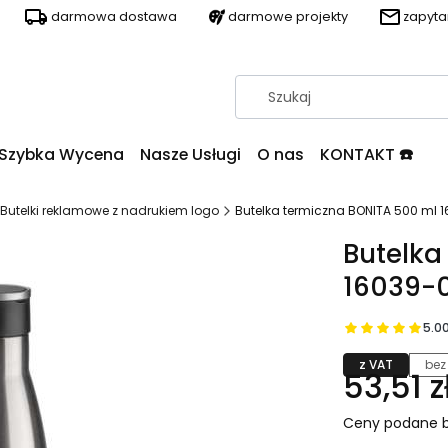
darmowa dostawa
darmowe projekty
zapyt
Szybka Wycena
Nasze Usługi
O nas
KONTAKT ☎️
Butelki reklamowe z nadrukiem logo
Butelka termiczna BONITA 500 ml 
Butelka
16039-
5.0
z VAT
bez
53,51 z
Ceny podane b