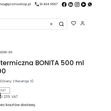
ania@promoshop.pl
91 404 0557
Gadżety w k
Wyczyść
Szukaj
16039-00
 termiczna BONITA 500 ml
00
0
(Oceny: 2 Recenzje: 0)
 VAT
ł
z
23%
VAT
ez kosztów dostawy.