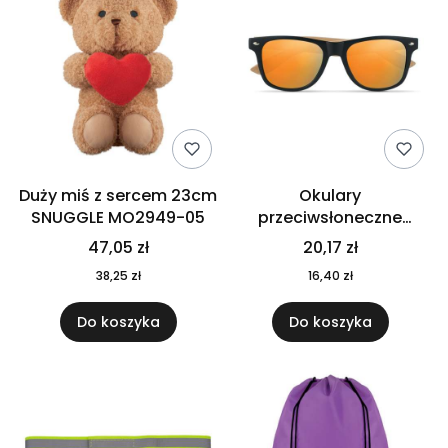
Duży miś z sercem 23cm
Okulary
SNUGGLE MO2949-05
przeciwsłoneczne
CALIFORNIA TOUCH
47,05 zł
20,17 zł
MO9617-10
38,25 zł
16,40 zł
Do koszyka
Do koszyka