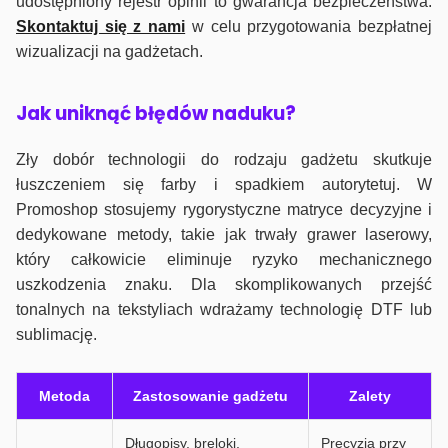
udostępniony rejestr opinii to gwarancja bezpieczeństwa.
Skontaktuj się z nami
w celu przygotowania bezpłatnej
wizualizacji na gadżetach.
J
ak uniknąć błędów naduku?
Zły dobór technologii do rodzaju gadżetu skutkuje
łuszczeniem się farby i spadkiem autorytetuj. W
Promoshop stosujemy rygorystyczne matryce decyzyjne i
dedykowane metody, takie jak trwały grawer laserowy,
który całkowicie eliminuje ryzyko mechanicznego
uszkodzenia znaku. Dla skomplikowanych przejść
tonalnych na tekstyliach wdrażamy technologię DTF lub
sublimację.
Metoda
Zastosowanie gadżetu
Zalety
Długopisy, breloki,
Precyzja przy