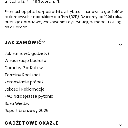
ul. Staffa 12, 71-149 Szczecin, PL
Promoshop.pl to bezpośredni dystrybutor i hurtownia gadżetów
reklamowych z nadrukiem dla firm (B2B). Działamy od 1998 roku,
oferując doradztwo, znakowanie i dystrybucję w modelu Gifting
as a Service.
Linki w stopce
JAK ZAMÓWIĆ?
Jak zamówić gadżety?
Wizualizacje Nadruku
Doradcy Gadżetowi
Terminy Realizacji
Zamawianie próbek
Jakość i Reklamacje
FAQ Najczęstsze pytania
Baza Wiedzy
Raport branżowy 2026
GADŻETOWE OKAZJE