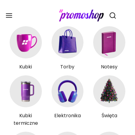
Gadże
Otwórz wy
Kubki
Torby
Notesy
Kubki
Elektronika
Święta
termiczne