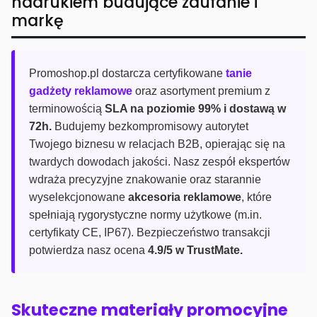
nadrukiem budujące zaufanie i
markę
Promoshop.pl dostarcza certyfikowane
tanie
gadżety reklamowe
oraz asortyment premium z
terminowością
SLA na poziomie 99% i dostawą w
72h.
Budujemy bezkompromisowy autorytet
Twojego biznesu w relacjach B2B, opierając się na
twardych dowodach jakości. Nasz zespół ekspertów
wdraża precyzyjne znakowanie oraz starannie
wyselekcjonowane
akcesoria reklamowe
, które
spełniają rygorystyczne normy użytkowe (m.in.
certyfikaty CE, IP67). Bezpieczeństwo transakcji
potwierdza nasz ocena
4.9/5 w TrustMate.
Skuteczne materiały promocyjne