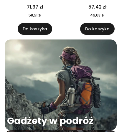
04
71,97 zł
57,42 zł
58,51 zł
46,68 zł
Do koszyka
Do koszyka
Gadżety w podróż