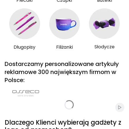
Plecaki
Czapki
Butelki
Słodycze
Długopisy
Filiżanki
Dostarczamy personalizowane artykuły
reklamowe 300 największym firmom w
Polsce:
Włąc
Dlaczego Klienci wybierają gadżety z