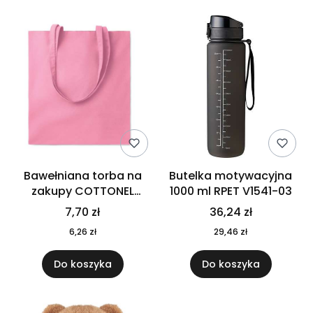
Bawełniana torba na
Butelka motywacyjna
zakupy COTTONEL
1000 ml RPET V1541-03
COLOUR++ MO9846-11
7,70 zł
36,24 zł
6,26 zł
29,46 zł
Do koszyka
Do koszyka