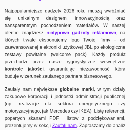
Najpopularniejsze gadżety 2026 roku muszą wyróżniać
się unikalnym designem, innowacyjnością oraz
transparentnym pochodzeniem materiałów. W naszej
ofercie znajdziesz
nietypowe gadżety reklamowe
, na
których trwale eksponujemy logo Twojej firmy – od
zaawansowanej elektroniki użytkowej JBL po ekologiczne
zestawy powitalne (welcome pack). Każdy produkt
przechodzi przez nasze rygorystyczne wewnętrzne
kontrole jako
ści
, gwarantując niezawodność, która
buduje wizerunek zaufanego partnera biznesowego.
Zaufały nam największe
globalne marki
, w tym działy
zakupowe korporacji i jednostki administracji publicznej
(np. realizacje dla sektora energetycznego czy
motoryzacyjnego, jak Mercedes czy IKEA). Listę referencji,
popartych skanami PDF i listów z podziękowaniami,
prezentujemy w sekcji
Zaufali nam
. Zapraszamy do analiz