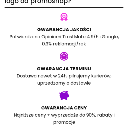
logo od promoshop?
GWARANCJA JAKOŚCI
Potwierdzona
Opiniami TrustMate
4.9/5 i
Google
,
0,3% reklamacji/rok
GWARANCJA TERMINU
Dostawa nawet w 24h, pilnujemy kurierów,
uprzedzamy o dostawie
GWARANCJA CENY
Najniższe ceny + wyprzedaże do 90%, rabaty i
promocje