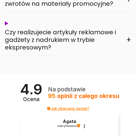
zwrotów na materiały promocyjne?
Czy realizujecie artykuły reklamowe i
+
gadżety z nadrukiem w trybie
ekspresowym?
4.9
Na podstawie
95
opinii
z całego okresu
Ocena
Jak zbieramy opinie?
Agata
zweryfikowano