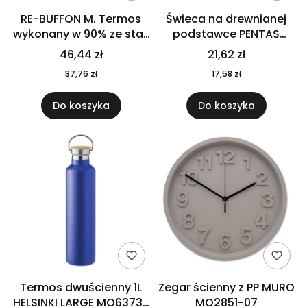
RE-BUFFON M. Termos
Świeca na drewnianej
wykonany w 90% ze stali
podstawce PENTAS
nierdzewnej
MO6282-40
46,44 zł
21,62 zł
pochodzącej z
37,76 zł
17,58 zł
recyklingu 520 ml 94294
Do koszyka
Do koszyka
Termos dwuścienny 1L
Zegar ścienny z PP MURO
HELSINKI LARGE MO6373-
MO2851-07