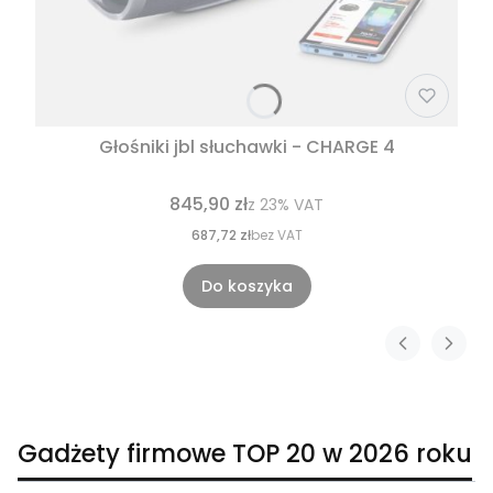
Głośniki jbl słuchawki - CHARGE 4
845,90 zł
z
23%
VAT
687,72 zł
bez VAT
Do koszyka
Gadżety firmowe TOP 20 w 2026 roku