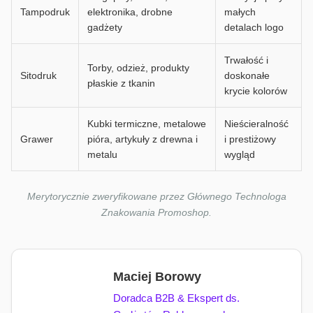
Tampodruk
elektronika, drobne
małych
gadżety
detalach logo
Trwałość i
Torby, odzież, produkty
Sitodruk
doskonałe
płaskie z tkanin
krycie kolorów
Kubki termiczne, metalowe
Nieścieralność
Grawer
pióra, artykuły z drewna i
i prestiżowy
metalu
wygląd
Merytorycznie zweryfikowane przez Głównego Technologa
Znakowania Promoshop.
Maciej Borowy
Doradca B2B & Ekspert ds.