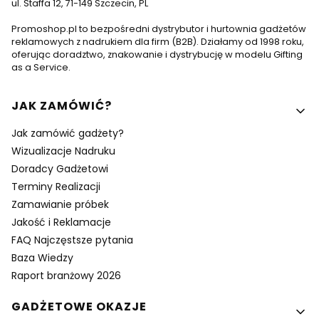
ul. Staffa 12, 71-149 Szczecin, PL
Promoshop.pl to bezpośredni dystrybutor i hurtownia gadżetów
reklamowych z nadrukiem dla firm (B2B). Działamy od 1998 roku,
oferując doradztwo, znakowanie i dystrybucję w modelu Gifting
as a Service.
Linki w stopce
JAK ZAMÓWIĆ?
Jak zamówić gadżety?
Wizualizacje Nadruku
Doradcy Gadżetowi
Terminy Realizacji
Zamawianie próbek
Jakość i Reklamacje
FAQ Najczęstsze pytania
Baza Wiedzy
Raport branżowy 2026
GADŻETOWE OKAZJE