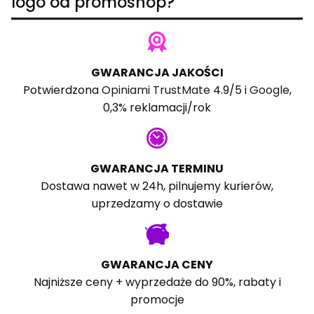
logo od promoshop?
GWARANCJA JAKOŚCI
Potwierdzona
Opiniami TrustMate
4.9/5 i
Google
,
0,3% reklamacji/rok
GWARANCJA TERMINU
Dostawa nawet w 24h, pilnujemy kurierów,
uprzedzamy o dostawie
GWARANCJA CENY
Najniższe ceny + wyprzedaże do 90%, rabaty i
promocje