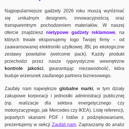
Najpopularniejsze gadżety 2026 roku muszą wyróżniać
się unikalnym designem, innowacyjnością oraz
transparentnym pochodzeniem materiałów. W naszej
ofercie znajdziesz
nietypowe gadżety reklamowe
, na
których trwale eksponujemy logo Twojej firmy – od
zaawansowanej elektroniki użytkowej JBL po ekologiczne
zestawy powitalne (welcome pack). Każdy produkt
przechodzi przez nasze rygorystyczne wewnętrzne
kontrole jako
ści
, gwarantując niezawodność, która
buduje wizerunek zaufanego partnera biznesowego.
Zaufały nam największe
globalne marki
, w tym działy
zakupowe korporacji i jednostki administracji publicznej
(np. realizacje dla sektora energetycznego czy
motoryzacyjnego, jak Mercedes czy IKEA). Listę referencji,
popartych skanami PDF i listów z podziękowaniami,
prezentujemy w sekcji
Zaufali nam
. Zapraszamy do analiz