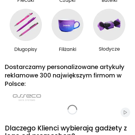
Plecaki
Czapki
Butelki
Słodycze
Długopisy
Filiżanki
Dostarczamy personalizowane artykuły
reklamowe 300 największym firmom w
Polsce:
Włąc
Dlaczego Klienci wybierają gadżety z