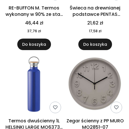
RE-BUFFON M. Termos
Świeca na drewnianej
wykonany w 90% ze stali
podstawce PENTAS
nierdzewnej
MO6282-40
46,44 zł
21,62 zł
pochodzącej z
37,76 zł
17,58 zł
recyklingu 520 ml 94294
Do koszyka
Do koszyka
Termos dwuścienny 1L
Zegar ścienny z PP MURO
HELSINKI LARGE MO6373-
MO2851-07