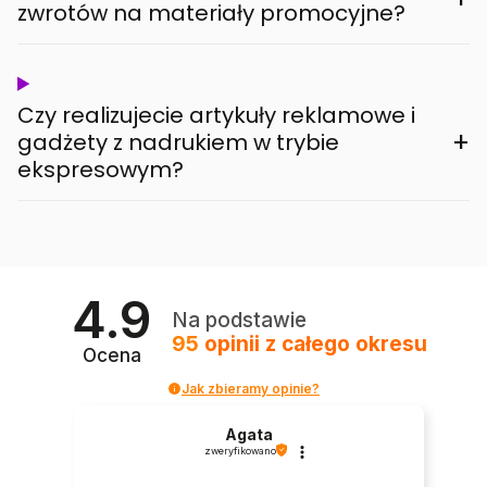
zwrotów na materiały promocyjne?
Czy realizujecie artykuły reklamowe i
+
gadżety z nadrukiem w trybie
ekspresowym?
4.9
Na podstawie
95
opinii
z całego okresu
Ocena
Jak zbieramy opinie?
Agata
zweryfikowano