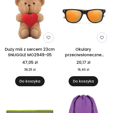
Duży miś z sercem 23cm
Okulary
SNUGGLE MO2949-05
przeciwsłoneczne
CALIFORNIA TOUCH
47,05 zł
20,17 zł
MO9617-10
38,25 zł
16,40 zł
Do koszyka
Do koszyka