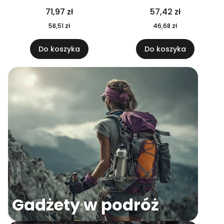
04
71,97 zł
57,42 zł
58,51 zł
46,68 zł
Do koszyka
Do koszyka
Gadżety w podróż