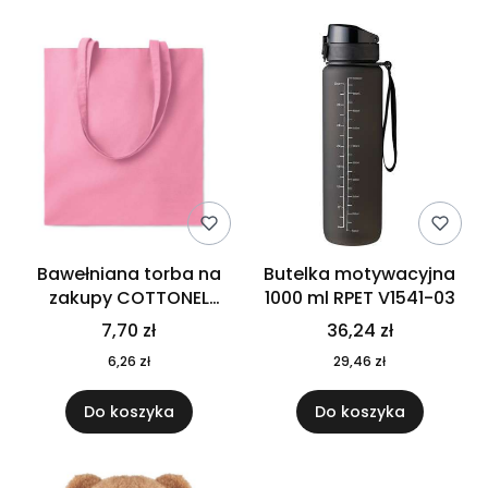
Bawełniana torba na
Butelka motywacyjna
zakupy COTTONEL
1000 ml RPET V1541-03
COLOUR++ MO9846-11
7,70 zł
36,24 zł
6,26 zł
29,46 zł
Do koszyka
Do koszyka