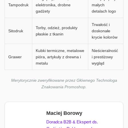
Tampodruk
elektronika, drobne
małych
gadżety
detalach logo
Trwałość i
Torby, odzież, produkty
Sitodruk
doskonałe
płaskie z tkanin
krycie kolorów
Kubki termiczne, metalowe
Nieścieralność
Grawer
pióra, artykuły z drewna i
i prestiżowy
metalu
wygląd
Merytorycznie zweryfikowane przez Głównego Technologa
Znakowania Promoshop.
Maciej Borowy
Doradca B2B & Ekspert ds.