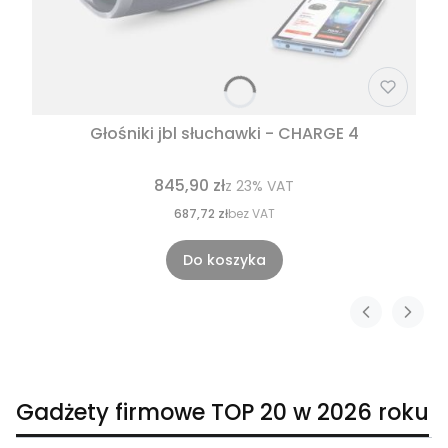
Głośniki jbl słuchawki - CHARGE 4
845,90 zł
z
23%
VAT
687,72 zł
bez VAT
Do koszyka
Gadżety firmowe TOP 20 w 2026 roku