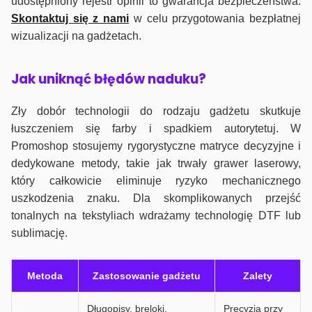
udostępniony rejestr opinii to gwarancja bezpieczeństwa.
Skontaktuj się z nami
w celu przygotowania bezpłatnej
wizualizacji na gadżetach.
J
ak uniknąć błędów naduku?
Zły dobór technologii do rodzaju gadżetu skutkuje
łuszczeniem się farby i spadkiem autorytetuj. W
Promoshop stosujemy rygorystyczne matryce decyzyjne i
dedykowane metody, takie jak trwały grawer laserowy,
który całkowicie eliminuje ryzyko mechanicznego
uszkodzenia znaku. Dla skomplikowanych przejść
tonalnych na tekstyliach wdrażamy technologię DTF lub
sublimację.
Metoda
Zastosowanie gadżetu
Zalety
Długopisy, breloki,
Precyzja przy