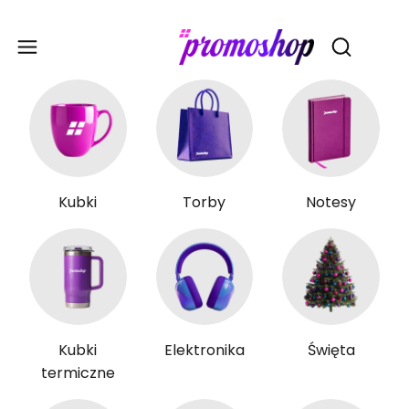
Gadże
Otwórz wy
Kubki
Torby
Notesy
Kubki
Elektronika
Święta
termiczne