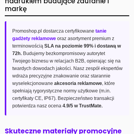
nadrukiem budujące zaufanie i
markę
Promoshop.pl dostarcza certyfikowane
tanie
gadżety reklamowe
oraz asortyment premium z
terminowością
SLA na poziomie 99% i dostawą w
72h.
Budujemy bezkompromisowy autorytet
Twojego biznesu w relacjach B2B, opierając się na
twardych dowodach jakości. Nasz zespół ekspertów
wdraża precyzyjne znakowanie oraz starannie
wyselekcjonowane
akcesoria reklamowe
, które
spełniają rygorystyczne normy użytkowe (m.in.
certyfikaty CE, IP67). Bezpieczeństwo transakcji
potwierdza nasz ocena
4.9/5 w TrustMate.
Skuteczne materiały promocyjne