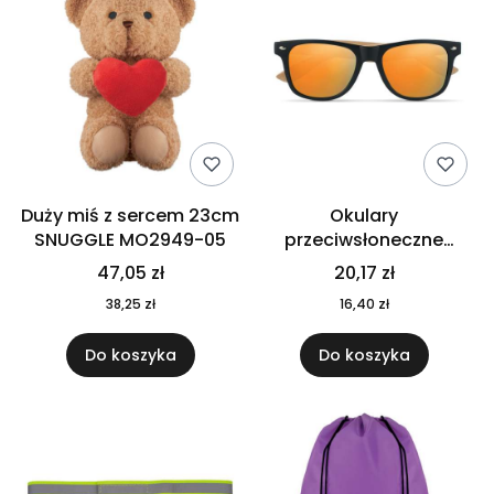
Duży miś z sercem 23cm
Okulary
SNUGGLE MO2949-05
przeciwsłoneczne
CALIFORNIA TOUCH
47,05 zł
20,17 zł
MO9617-10
38,25 zł
16,40 zł
Do koszyka
Do koszyka