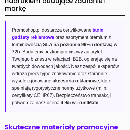
nadrukiem budujące zaufanie i
markę
Promoshop.pl dostarcza certyfikowane
tanie
gadżety reklamowe
oraz asortyment premium z
terminowością
SLA na poziomie 99% i dostawą w
72h.
Budujemy bezkompromisowy autorytet
Twojego biznesu w relacjach B2B, opierając się na
twardych dowodach jakości. Nasz zespół ekspertów
wdraża precyzyjne znakowanie oraz starannie
wyselekcjonowane
akcesoria reklamowe
, które
spełniają rygorystyczne normy użytkowe (m.in.
certyfikaty CE, IP67). Bezpieczeństwo transakcji
potwierdza nasz ocena
4.9/5 w TrustMate.
Skuteczne materiały promocyjne