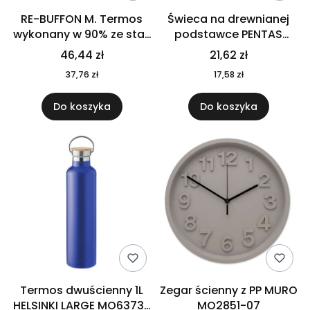
RE-BUFFON M. Termos
Świeca na drewnianej
wykonany w 90% ze stali
podstawce PENTAS
nierdzewnej
MO6282-40
46,44 zł
21,62 zł
pochodzącej z
37,76 zł
17,58 zł
recyklingu 520 ml 94294
Do koszyka
Do koszyka
Termos dwuścienny 1L
Zegar ścienny z PP MURO
HELSINKI LARGE MO6373-
MO2851-07