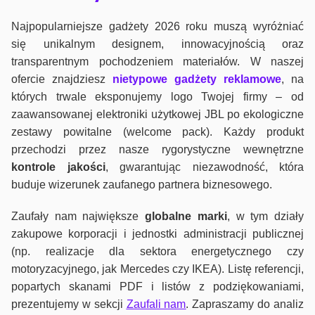
Najpopularniejsze gadżety 2026 roku muszą wyróżniać
się unikalnym designem, innowacyjnością oraz
transparentnym pochodzeniem materiałów. W naszej
ofercie znajdziesz
nietypowe gadżety reklamowe
, na
których trwale eksponujemy logo Twojej firmy – od
zaawansowanej elektroniki użytkowej JBL po ekologiczne
zestawy powitalne (welcome pack). Każdy produkt
przechodzi przez nasze rygorystyczne wewnętrzne
kontrole jako
ści
, gwarantując niezawodność, która
buduje wizerunek zaufanego partnera biznesowego.
Zaufały nam największe
globalne marki
, w tym działy
zakupowe korporacji i jednostki administracji publicznej
(np. realizacje dla sektora energetycznego czy
motoryzacyjnego, jak Mercedes czy IKEA). Listę referencji,
popartych skanami PDF i listów z podziękowaniami,
prezentujemy w sekcji
Zaufali nam
. Zapraszamy do analiz