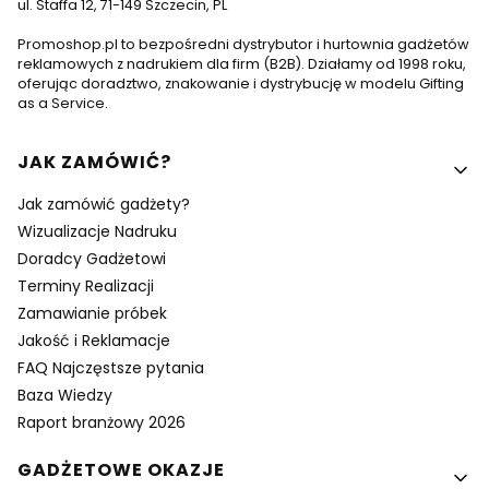
ul. Staffa 12, 71-149 Szczecin, PL
Promoshop.pl to bezpośredni dystrybutor i hurtownia gadżetów
reklamowych z nadrukiem dla firm (B2B). Działamy od 1998 roku,
oferując doradztwo, znakowanie i dystrybucję w modelu Gifting
as a Service.
Linki w stopce
JAK ZAMÓWIĆ?
Jak zamówić gadżety?
Wizualizacje Nadruku
Doradcy Gadżetowi
Terminy Realizacji
Zamawianie próbek
Jakość i Reklamacje
FAQ Najczęstsze pytania
Baza Wiedzy
Raport branżowy 2026
GADŻETOWE OKAZJE