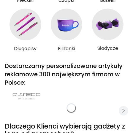
Plecaki
Czapki
Butelki
Słodycze
Długopisy
Filiżanki
Dostarczamy personalizowane artykuły
reklamowe 300 największym firmom w
Polsce:
Włąc
Dlaczego Klienci wybierają gadżety z