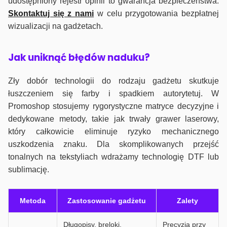
udostępniony rejestr opinii to gwarancja bezpieczeństwa.
Skontaktuj się z nami
w celu przygotowania bezpłatnej
wizualizacji na gadżetach.
J
ak uniknąć błędów naduku?
Zły dobór technologii do rodzaju gadżetu skutkuje
łuszczeniem się farby i spadkiem autorytetuj. W
Promoshop stosujemy rygorystyczne matryce decyzyjne i
dedykowane metody, takie jak trwały grawer laserowy,
który całkowicie eliminuje ryzyko mechanicznego
uszkodzenia znaku. Dla skomplikowanych przejść
tonalnych na tekstyliach wdrażamy technologię DTF lub
sublimację.
Metoda
Zastosowanie gadżetu
Zalety
Długopisy, breloki,
Precyzja przy