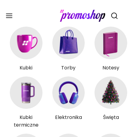
Gadże
Otwórz wy
Kubki
Torby
Notesy
Kubki
Elektronika
Święta
termiczne