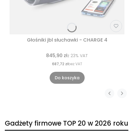
Głośniki jbl słuchawki - CHARGE 4
845,90 zł
z
23%
VAT
687,72 zł
bez VAT
Do koszyka
Gadżety firmowe TOP 20 w 2026 roku