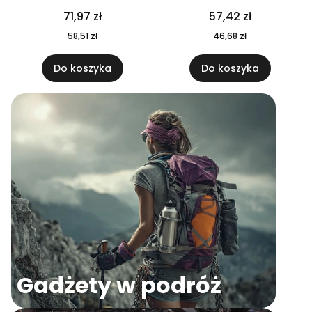
04
71,97 zł
57,42 zł
58,51 zł
46,68 zł
Do koszyka
Do koszyka
Gadżety w podróż