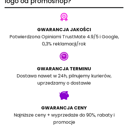
logo od promoshop?
GWARANCJA JAKOŚCI
Potwierdzona
Opiniami TrustMate
4.9/5 i
Google
,
0,3% reklamacji/rok
GWARANCJA TERMINU
Dostawa nawet w 24h, pilnujemy kurierów,
uprzedzamy o dostawie
GWARANCJA CENY
Najniższe ceny + wyprzedaże do 90%, rabaty i
promocje