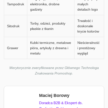
Tampodruk
elektronika, drobne
małych
gadżety
detalach logo
Trwałość i
Torby, odzież, produkty
Sitodruk
doskonałe
płaskie z tkanin
krycie kolorów
Kubki termiczne, metalowe
Nieścieralność
Grawer
pióra, artykuły z drewna i
i prestiżowy
metalu
wygląd
Merytorycznie zweryfikowane przez Głównego Technologa
Znakowania Promoshop.
Maciej Borowy
Doradca B2B & Ekspert ds.