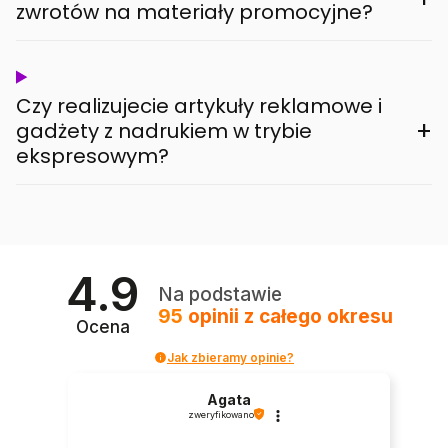
zwrotów na materiały promocyjne?
Czy realizujecie artykuły reklamowe i
+
gadżety z nadrukiem w trybie
ekspresowym?
4.9
Na podstawie
95
opinii
z całego okresu
Ocena
Jak zbieramy opinie?
Agata
zweryfikowano