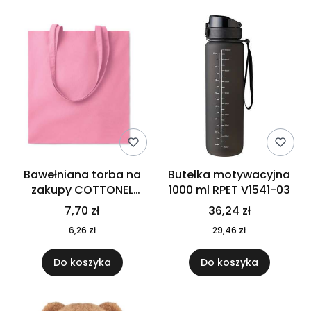
Bawełniana torba na
Butelka motywacyjna
zakupy COTTONEL
1000 ml RPET V1541-03
COLOUR++ MO9846-11
7,70 zł
36,24 zł
6,26 zł
29,46 zł
Do koszyka
Do koszyka