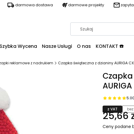
darmowa dostawa
darmowe projekty
zapyt
Szybka Wycena
Nasze Usługi
O nas
KONTAKT ☎️
zapki reklamowe z nadrukiem
Czapka świąteczna z dzianiny AURIGA C
Czapka 
AURIGA
5.0
z VAT
bez
25,66 z
Ceny podane b