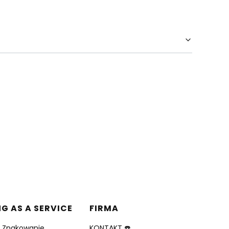
NG AS A SERVICE
FIRMA
i Znakowanie
KONTAKT ☎️