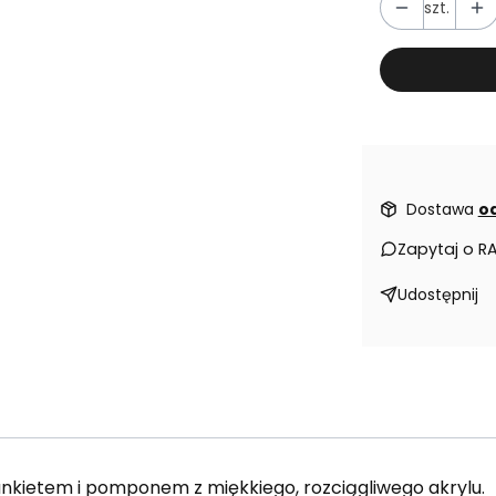
szt.
Dostawa
od
Zapytaj o R
Udostępnij
nkietem i pomponem z miękkiego, rozciągliwego akrylu.