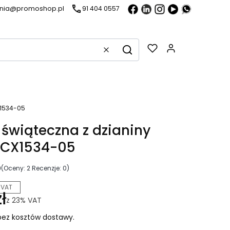
ania@promoshop.pl
91 404 0557
Gadżety w k
Wyczyść
Szukaj
X1534-05
świąteczna z dzianiny
 CX1534-05
0
(Oceny: 2 Recenzje: 0)
 VAT
ł
z
23%
VAT
ez kosztów dostawy.