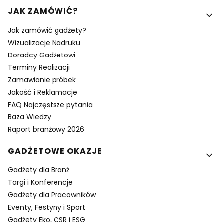
Linki w stopce
JAK ZAMÓWIĆ?
Jak zamówić gadżety?
Wizualizacje Nadruku
Doradcy Gadżetowi
Terminy Realizacji
Zamawianie próbek
Jakość i Reklamacje
FAQ Najczęstsze pytania
Baza Wiedzy
Raport branżowy 2026
GADŻETOWE OKAZJE
Gadżety dla Branż
Targi i Konferencje
Gadżety dla Pracowników
Eventy, Festyny i Sport
Gadżety Eko, CSR i ESG