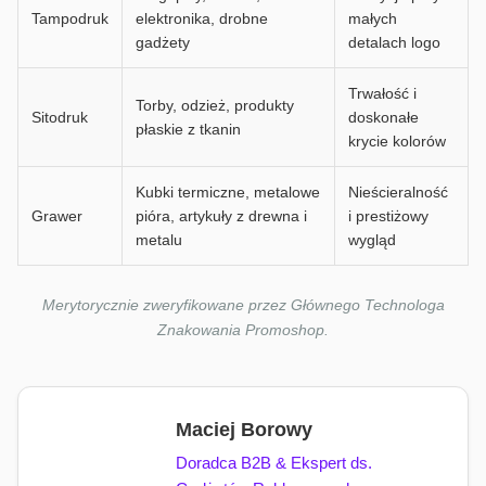
Tampodruk
elektronika, drobne
małych
gadżety
detalach logo
Trwałość i
Torby, odzież, produkty
Sitodruk
doskonałe
płaskie z tkanin
krycie kolorów
Kubki termiczne, metalowe
Nieścieralność
Grawer
pióra, artykuły z drewna i
i prestiżowy
metalu
wygląd
Merytorycznie zweryfikowane przez Głównego Technologa
Znakowania Promoshop.
Maciej Borowy
Doradca B2B & Ekspert ds.