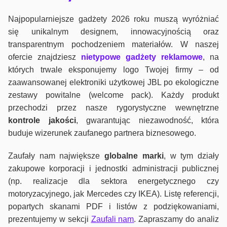
Najpopularniejsze gadżety 2026 roku muszą wyróżniać
się unikalnym designem, innowacyjnością oraz
transparentnym pochodzeniem materiałów. W naszej
ofercie znajdziesz
nietypowe gadżety reklamowe
, na
których trwale eksponujemy logo Twojej firmy – od
zaawansowanej elektroniki użytkowej JBL po ekologiczne
zestawy powitalne (welcome pack). Każdy produkt
przechodzi przez nasze rygorystyczne wewnętrzne
kontrole jako
ści
, gwarantując niezawodność, która
buduje wizerunek zaufanego partnera biznesowego.
Zaufały nam największe
globalne marki
, w tym działy
zakupowe korporacji i jednostki administracji publicznej
(np. realizacje dla sektora energetycznego czy
motoryzacyjnego, jak Mercedes czy IKEA). Listę referencji,
popartych skanami PDF i listów z podziękowaniami,
prezentujemy w sekcji
Zaufali nam
. Zapraszamy do analiz