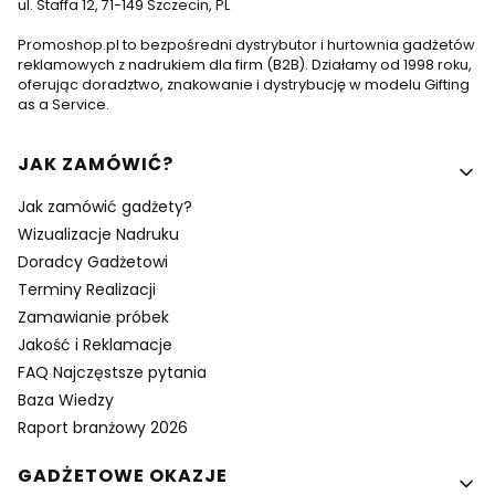
ul. Staffa 12, 71-149 Szczecin, PL
Promoshop.pl to bezpośredni dystrybutor i hurtownia gadżetów
reklamowych z nadrukiem dla firm (B2B). Działamy od 1998 roku,
oferując doradztwo, znakowanie i dystrybucję w modelu Gifting
as a Service.
Linki w stopce
JAK ZAMÓWIĆ?
Jak zamówić gadżety?
Wizualizacje Nadruku
Doradcy Gadżetowi
Terminy Realizacji
Zamawianie próbek
Jakość i Reklamacje
FAQ Najczęstsze pytania
Baza Wiedzy
Raport branżowy 2026
GADŻETOWE OKAZJE