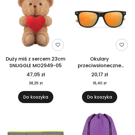
Duży miś z sercem 23cm
Okulary
SNUGGLE MO2949-05
przeciwsłoneczne
CALIFORNIA TOUCH
47,05 zł
20,17 zł
MO9617-10
38,25 zł
16,40 zł
Do koszyka
Do koszyka