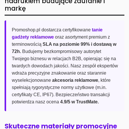
nadrukiem budujące zaufanie i
markę
Promoshop.pl dostarcza certyfikowane
tanie
gadżety reklamowe
oraz asortyment premium z
terminowością
SLA na poziomie 99% i dostawą w
72h.
Budujemy bezkompromisowy autorytet
Twojego biznesu w relacjach B2B, opierając się na
twardych dowodach jakości. Nasz zespół ekspertów
wdraża precyzyjne znakowanie oraz starannie
wyselekcjonowane
akcesoria reklamowe
, które
spełniają rygorystyczne normy użytkowe (m.in.
certyfikaty CE, IP67). Bezpieczeństwo transakcji
potwierdza nasz ocena
4.9/5 w TrustMate.
Skuteczne materiały promocyjne