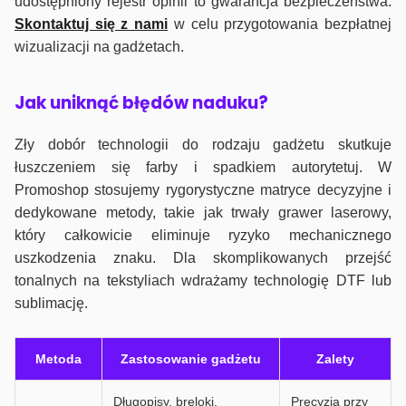
udostępniony rejestr opinii to gwarancja bezpieczeństwa.
Skontaktuj się z nami
w celu przygotowania bezpłatnej
wizualizacji na gadżetach.
J
ak uniknąć błędów naduku?
Zły dobór technologii do rodzaju gadżetu skutkuje
łuszczeniem się farby i spadkiem autorytetuj. W
Promoshop stosujemy rygorystyczne matryce decyzyjne i
dedykowane metody, takie jak trwały grawer laserowy,
który całkowicie eliminuje ryzyko mechanicznego
uszkodzenia znaku. Dla skomplikowanych przejść
tonalnych na tekstyliach wdrażamy technologię DTF lub
sublimację.
Metoda
Zastosowanie gadżetu
Zalety
Długopisy, breloki,
Precyzja przy