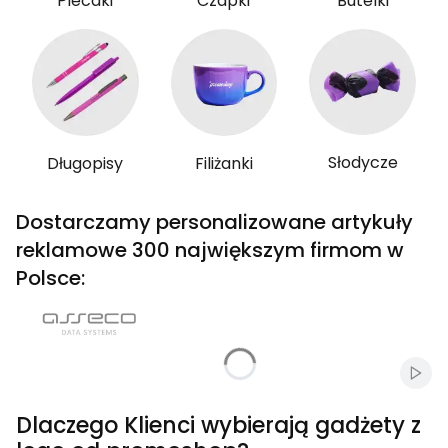
Plecaki
Czapki
Butelki
Słodycze
Długopisy
Filiżanki
Dostarczamy personalizowane artykuły
reklamowe 300 największym firmom w
Polsce:
Włąc
Dlaczego Klienci wybierają gadżety z