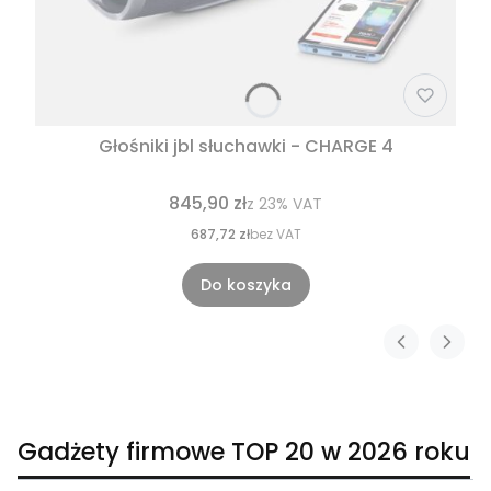
Głośniki jbl słuchawki - CHARGE 4
845,90 zł
z
23%
VAT
687,72 zł
bez VAT
Do koszyka
Gadżety firmowe TOP 20 w 2026 roku