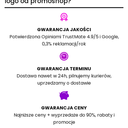
logo od promoshop?
GWARANCJA JAKOŚCI
Potwierdzona
Opiniami TrustMate
4.9/5 i
Google
,
0,3% reklamacji/rok
GWARANCJA TERMINU
Dostawa nawet w 24h, pilnujemy kurierów,
uprzedzamy o dostawie
GWARANCJA CENY
Najniższe ceny + wyprzedaże do 90%, rabaty i
promocje