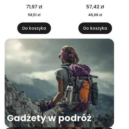
04
71,97 zł
57,42 zł
58,51 zł
46,68 zł
Do koszyka
Do koszyka
Gadżety w podróż