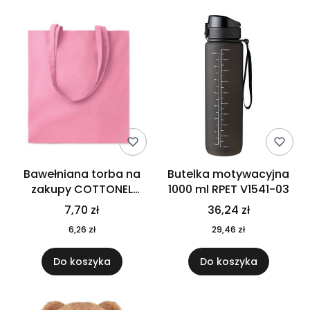
Bawełniana torba na
Butelka motywacyjna
zakupy COTTONEL
1000 ml RPET V1541-03
COLOUR++ MO9846-11
7,70 zł
36,24 zł
6,26 zł
29,46 zł
Do koszyka
Do koszyka