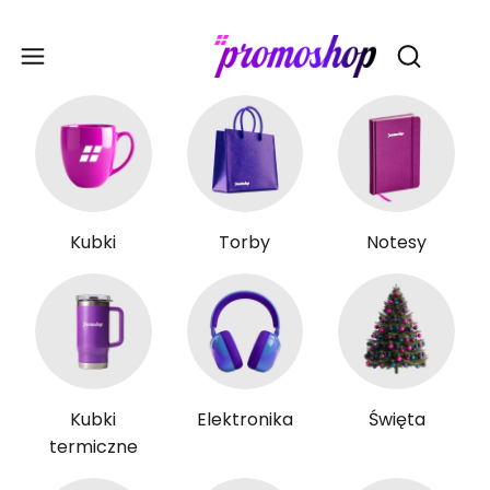
Gadże
Otwórz wy
Kubki
Torby
Notesy
Kubki
Elektronika
Święta
termiczne