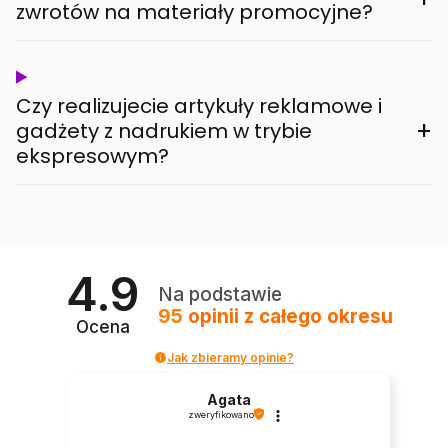
zwrotów na materiały promocyjne?
Czy realizujecie artykuły reklamowe i
+
gadżety z nadrukiem w trybie
ekspresowym?
4.9
Na podstawie
95
opinii
z całego okresu
Ocena
Jak zbieramy opinie?
Agata
zweryfikowano