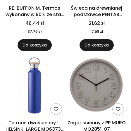
RE-BUFFON M. Termos
Świeca na drewnianej
wykonany w 90% ze stali
podstawce PENTAS
nierdzewnej
MO6282-40
46,44 zł
21,62 zł
pochodzącej z
37,76 zł
17,58 zł
recyklingu 520 ml 94294
Do koszyka
Do koszyka
Termos dwuścienny 1L
Zegar ścienny z PP MURO
HELSINKI LARGE MO6373-
MO2851-07