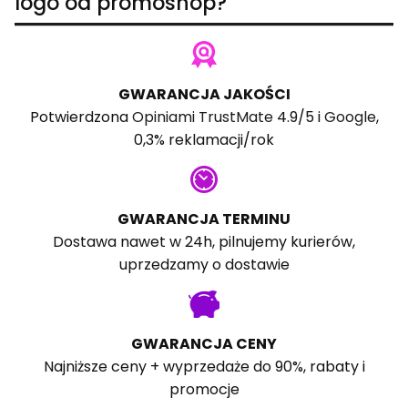
logo od promoshop?
GWARANCJA JAKOŚCI
Potwierdzona
Opiniami TrustMate
4.9/5 i
Google
,
0,3% reklamacji/rok
GWARANCJA TERMINU
Dostawa nawet w 24h, pilnujemy kurierów,
uprzedzamy o dostawie
GWARANCJA CENY
Najniższe ceny + wyprzedaże do 90%, rabaty i
promocje