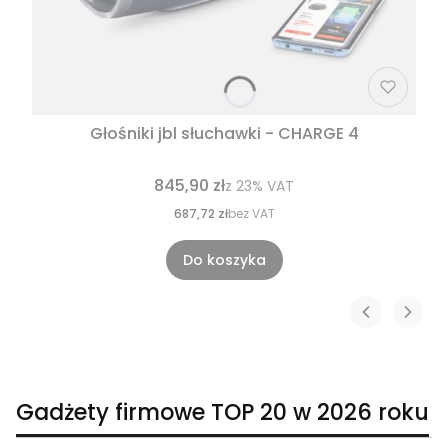
Głośniki jbl słuchawki - CHARGE 4
845,90 zł
z
23%
VAT
687,72 zł
bez VAT
Do koszyka
Gadżety firmowe TOP 20 w 2026 roku