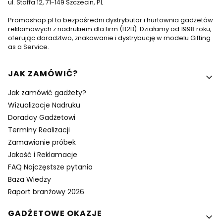
ul. Staffa 12, 71-149 Szczecin, PL
Promoshop.pl to bezpośredni dystrybutor i hurtownia gadżetów
reklamowych z nadrukiem dla firm (B2B). Działamy od 1998 roku,
oferując doradztwo, znakowanie i dystrybucję w modelu Gifting
as a Service.
Linki w stopce
JAK ZAMÓWIĆ?
Jak zamówić gadżety?
Wizualizacje Nadruku
Doradcy Gadżetowi
Terminy Realizacji
Zamawianie próbek
Jakość i Reklamacje
FAQ Najczęstsze pytania
Baza Wiedzy
Raport branżowy 2026
GADŻETOWE OKAZJE