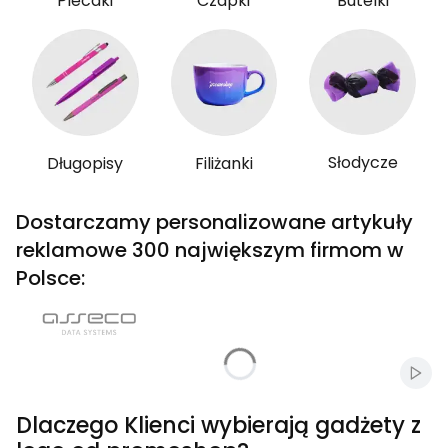
Plecaki
Czapki
Butelki
Słodycze
Długopisy
Filiżanki
Dostarczamy personalizowane artykuły
reklamowe 300 największym firmom w
Polsce:
Włąc
Dlaczego Klienci wybierają gadżety z