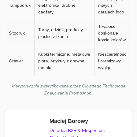
Tampodruk
elektronika, drobne
małych
gadżety
detalach logo
Trwałość i
Torby, odzież, produkty
Sitodruk
doskonałe
płaskie z tkanin
krycie kolorów
Kubki termiczne, metalowe
Nieścieralność
Grawer
pióra, artykuły z drewna i
i prestiżowy
metalu
wygląd
Merytorycznie zweryfikowane przez Głównego Technologa
Znakowania Promoshop.
Maciej Borowy
Doradca B2B & Ekspert ds.