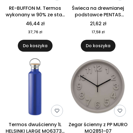
RE-BUFFON M. Termos
Świeca na drewnianej
wykonany w 90% ze stali
podstawce PENTAS
nierdzewnej
MO6282-40
46,44 zł
21,62 zł
pochodzącej z
37,76 zł
17,58 zł
recyklingu 520 ml 94294
Do koszyka
Do koszyka
Termos dwuścienny 1L
Zegar ścienny z PP MURO
HELSINKI LARGE MO6373-
MO2851-07