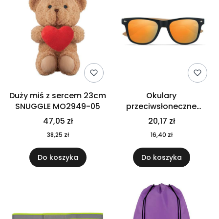
Duży miś z sercem 23cm
Okulary
SNUGGLE MO2949-05
przeciwsłoneczne
CALIFORNIA TOUCH
47,05 zł
20,17 zł
MO9617-10
38,25 zł
16,40 zł
Do koszyka
Do koszyka