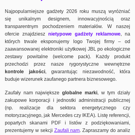
Najpopularniejsze gadżety 2026 roku muszą wyróżniać
się unikalnym designem, innowacyjnością oraz
transparentnym pochodzeniem materiałów. W naszej
ofercie znajdziesz
nietypowe gadżety reklamowe
, na
których trwale eksponujemy logo Twojej firmy – od
zaawansowanej elektroniki użytkowej JBL po ekologiczne
zestawy powitalne (welcome pack). Każdy produkt
przechodzi przez nasze rygorystyczne wewnętrzne
kontrole jako
ści
, gwarantując niezawodność, która
buduje wizerunek zaufanego partnera biznesowego.
Zaufały nam największe
globalne marki
, w tym działy
zakupowe korporacji i jednostki administracji publicznej
(np. realizacje dla sektora energetycznego czy
motoryzacyjnego, jak Mercedes czy IKEA). Listę referencji,
popartych skanami PDF i listów z podziękowaniami,
prezentujemy w sekcji
Zaufali nam
. Zapraszamy do analiz