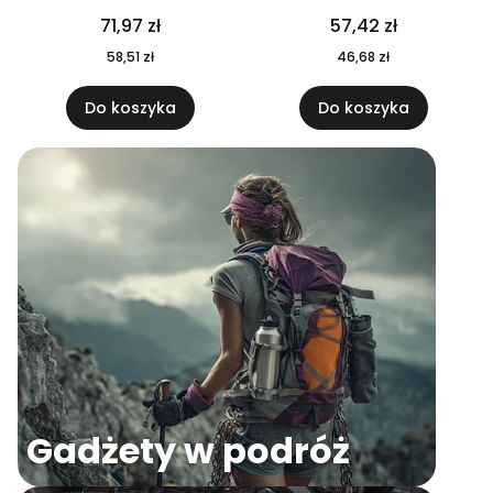
04
71,97 zł
57,42 zł
58,51 zł
46,68 zł
Do koszyka
Do koszyka
Gadżety w podróż