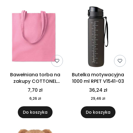
Bawełniana torba na
Butelka motywacyjna
zakupy COTTONEL
1000 ml RPET V1541-03
COLOUR++ MO9846-11
7,70 zł
36,24 zł
6,26 zł
29,46 zł
Do koszyka
Do koszyka