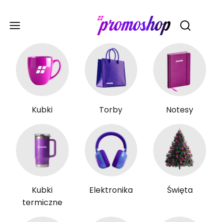
Gadże
Otwórz wy
Kubki
Torby
Notesy
Kubki
Elektronika
Święta
termiczne