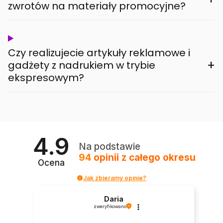
zwrotów na materiały promocyjne?
Czy realizujecie artykuły reklamowe i
+
gadżety z nadrukiem w trybie
ekspresowym?
4.9
Na podstawie
94
opinii
z całego okresu
Ocena
Jak zbieramy opinie?
Daria
zweryfikowano