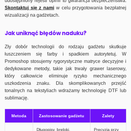
udostępniony rejestr opinii to gwarancja bezpieczeństwa.
Skontaktuj się z nami
w celu przygotowania bezpłatnej
wizualizacji na gadżetach.
J
ak uniknąć błędów naduku?
Zły dobór technologii do rodzaju gadżetu skutkuje
łuszczeniem się farby i spadkiem autorytetuj. W
Promoshop stosujemy rygorystyczne matryce decyzyjne i
dedykowane metody, takie jak trwały grawer laserowy,
który całkowicie eliminuje ryzyko mechanicznego
uszkodzenia znaku. Dla skomplikowanych przejść
tonalnych na tekstyliach wdrażamy technologię DTF lub
sublimację.
Metoda
Zastosowanie gadżetu
Zalety
Długopisy, breloki,
Precyzja przy