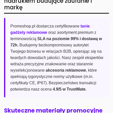
nadrukiem budujące zaufanie i
markę
Promoshop.pl dostarcza certyfikowane
tanie
gadżety reklamowe
oraz asortyment premium z
terminowością
SLA na poziomie 99% i dostawą w
72h.
Budujemy bezkompromisowy autorytet
Twojego biznesu w relacjach B2B, opierając się na
twardych dowodach jakości. Nasz zespół ekspertów
wdraża precyzyjne znakowanie oraz starannie
wyselekcjonowane
akcesoria reklamowe
, które
spełniają rygorystyczne normy użytkowe (m.in.
certyfikaty CE, IP67). Bezpieczeństwo transakcji
potwierdza nasz ocena
4.9/5 w TrustMate.
Skuteczne materiały promocyjne