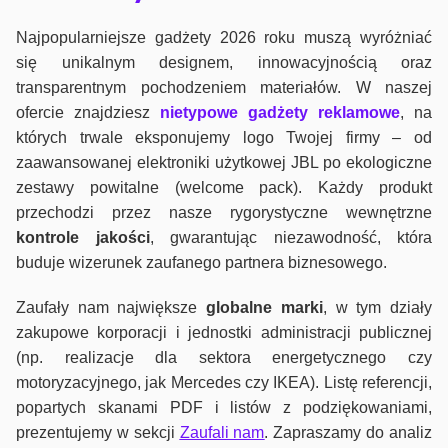
Najpopularniejsze gadżety 2026 roku muszą wyróżniać
się unikalnym designem, innowacyjnością oraz
transparentnym pochodzeniem materiałów. W naszej
ofercie znajdziesz
nietypowe gadżety reklamowe
, na
których trwale eksponujemy logo Twojej firmy – od
zaawansowanej elektroniki użytkowej JBL po ekologiczne
zestawy powitalne (welcome pack). Każdy produkt
przechodzi przez nasze rygorystyczne wewnętrzne
kontrole jako
ści
, gwarantując niezawodność, która
buduje wizerunek zaufanego partnera biznesowego.
Zaufały nam największe
globalne marki
, w tym działy
zakupowe korporacji i jednostki administracji publicznej
(np. realizacje dla sektora energetycznego czy
motoryzacyjnego, jak Mercedes czy IKEA). Listę referencji,
popartych skanami PDF i listów z podziękowaniami,
prezentujemy w sekcji
Zaufali nam
. Zapraszamy do analiz