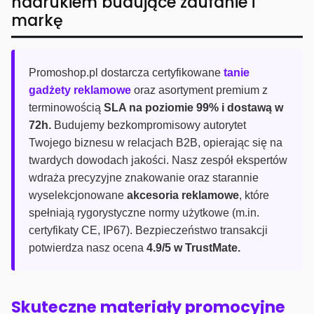
nadrukiem budujące zaufanie i
markę
Promoshop.pl dostarcza certyfikowane
tanie
gadżety reklamowe
oraz asortyment premium z
terminowością
SLA na poziomie 99% i dostawą w
72h.
Budujemy bezkompromisowy autorytet
Twojego biznesu w relacjach B2B, opierając się na
twardych dowodach jakości. Nasz zespół ekspertów
wdraża precyzyjne znakowanie oraz starannie
wyselekcjonowane
akcesoria reklamowe
, które
spełniają rygorystyczne normy użytkowe (m.in.
certyfikaty CE, IP67). Bezpieczeństwo transakcji
potwierdza nasz ocena
4.9/5 w TrustMate.
Skuteczne materiały promocyjne