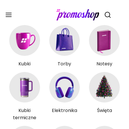
Gadże
Otwórz wy
Kubki
Torby
Notesy
Kubki
Elektronika
Święta
termiczne