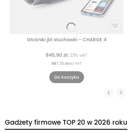
Głośniki jbl słuchawki - CHARGE 4
845,90 zł
z
23%
VAT
687,72 zł
bez VAT
Do koszyka
Gadżety firmowe TOP 20 w 2026 roku