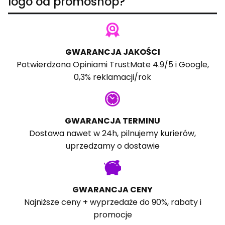
logo od promoshop?
GWARANCJA JAKOŚCI
Potwierdzona
Opiniami TrustMate
4.9/5 i
Google
,
0,3% reklamacji/rok
GWARANCJA TERMINU
Dostawa nawet w 24h, pilnujemy kurierów,
uprzedzamy o dostawie
GWARANCJA CENY
Najniższe ceny + wyprzedaże do 90%, rabaty i
promocje