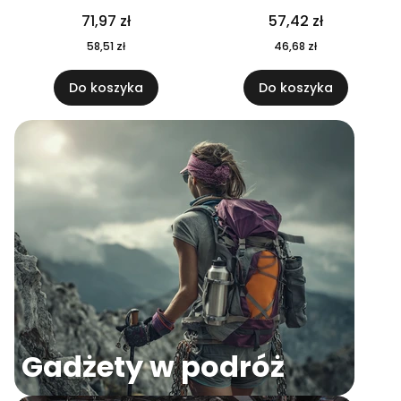
04
71,97 zł
57,42 zł
58,51 zł
46,68 zł
Do koszyka
Do koszyka
Gadżety w podróż