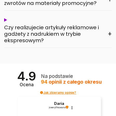
zwrotów na materiały promocyjne?
Czy realizujecie artykuły reklamowe i
+
gadżety z nadrukiem w trybie
ekspresowym?
4.9
Na podstawie
94
opinii
z całego okresu
Ocena
Jak zbieramy opinie?
Daria
zweryfikowano