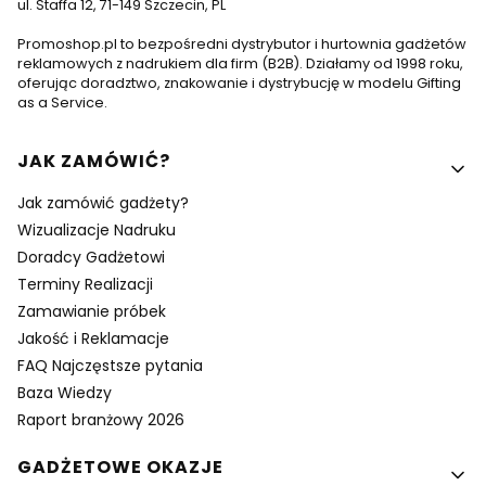
ul. Staffa 12, 71-149 Szczecin, PL
Promoshop.pl to bezpośredni dystrybutor i hurtownia gadżetów
reklamowych z nadrukiem dla firm (B2B). Działamy od 1998 roku,
oferując doradztwo, znakowanie i dystrybucję w modelu Gifting
as a Service.
Linki w stopce
JAK ZAMÓWIĆ?
Jak zamówić gadżety?
Wizualizacje Nadruku
Doradcy Gadżetowi
Terminy Realizacji
Zamawianie próbek
Jakość i Reklamacje
FAQ Najczęstsze pytania
Baza Wiedzy
Raport branżowy 2026
GADŻETOWE OKAZJE