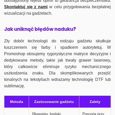
udostępniony rejestr opinii to gwarancja bezpieczeństwa.
Skontaktuj się z nami
w celu przygotowania bezpłatnej
wizualizacji na gadżetach.
J
ak uniknąć błędów naduku?
Zły dobór technologii do rodzaju gadżetu skutkuje
łuszczeniem się farby i spadkiem autorytetuj. W
Promoshop stosujemy rygorystyczne matryce decyzyjne i
dedykowane metody, takie jak trwały grawer laserowy,
który całkowicie eliminuje ryzyko mechanicznego
uszkodzenia znaku. Dla skomplikowanych przejść
tonalnych na tekstyliach wdrażamy technologię DTF lub
sublimację.
Metoda
Zastosowanie gadżetu
Zalety
Długopisy, breloki,
Precyzja przy