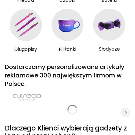
Plecaki
Czapki
Butelki
Słodycze
Długopisy
Filiżanki
Dostarczamy personalizowane artykuły
reklamowe 300 największym firmom w
Polsce:
Włąc
Dlaczego Klienci wybierają gadżety z