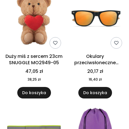
Duży miś z sercem 23cm
Okulary
SNUGGLE MO2949-05
przeciwsłoneczne
CALIFORNIA TOUCH
47,05 zł
20,17 zł
MO9617-10
38,25 zł
16,40 zł
Do koszyka
Do koszyka