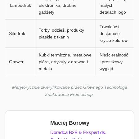
Tampodruk
elektronika, drobne
małych
gadżety
detalach logo
Trwałość i
Torby, odzież, produkty
Sitodruk
doskonałe
płaskie z tkanin
krycie kolorów
Kubki termiczne, metalowe
Nieścieralność
Grawer
pióra, artykuły z drewna i
i prestiżowy
metalu
wygląd
Merytorycznie zweryfikowane przez Głównego Technologa
Znakowania Promoshop.
Maciej Borowy
Doradca B2B & Ekspert ds.