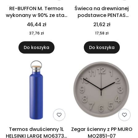
RE-BUFFON M. Termos
Świeca na drewnianej
wykonany w 90% ze stali
podstawce PENTAS
nierdzewnej
MO6282-40
46,44 zł
21,62 zł
pochodzącej z
37,76 zł
17,58 zł
recyklingu 520 ml 94294
Do koszyka
Do koszyka
Termos dwuścienny 1L
Zegar ścienny z PP MURO
HELSINKI LARGE MO6373-
MO2851-07