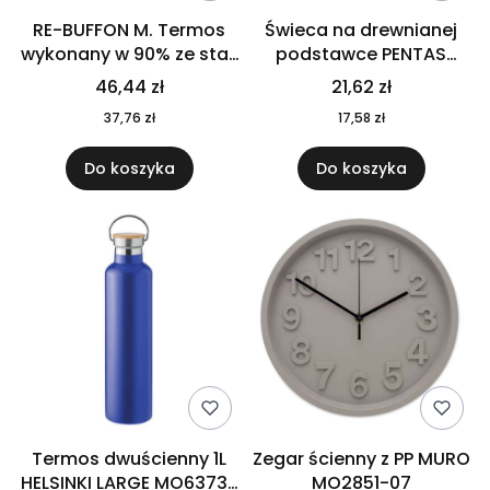
RE-BUFFON M. Termos
Świeca na drewnianej
wykonany w 90% ze stali
podstawce PENTAS
nierdzewnej
MO6282-40
46,44 zł
21,62 zł
pochodzącej z
37,76 zł
17,58 zł
recyklingu 520 ml 94294
Do koszyka
Do koszyka
Termos dwuścienny 1L
Zegar ścienny z PP MURO
HELSINKI LARGE MO6373-
MO2851-07