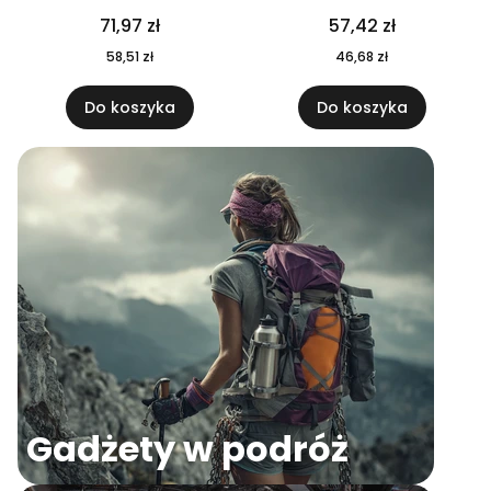
04
71,97 zł
57,42 zł
58,51 zł
46,68 zł
Do koszyka
Do koszyka
Gadżety w podróż