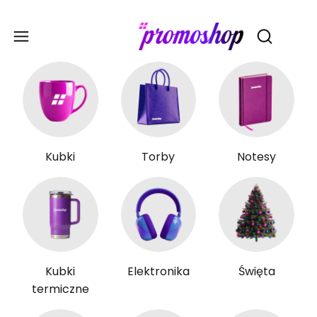
Gadże
Otwórz wy
Kubki
Torby
Notesy
Kubki
Elektronika
Święta
termiczne