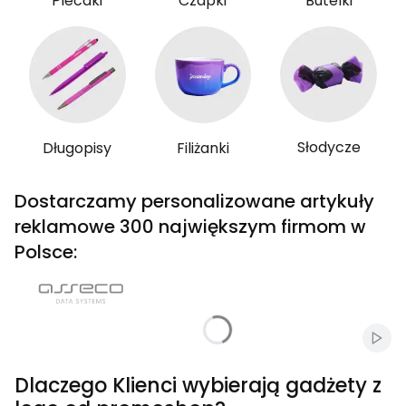
Plecaki
Czapki
Butelki
Słodycze
Długopisy
Filiżanki
Dostarczamy personalizowane artykuły
reklamowe 300 największym firmom w
Polsce:
Włąc
Dlaczego Klienci wybierają gadżety z