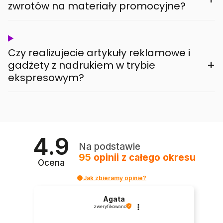
zwrotów na materiały promocyjne?
Czy realizujecie artykuły reklamowe i
+
gadżety z nadrukiem w trybie
ekspresowym?
4.9
Na podstawie
95
opinii
z całego okresu
Ocena
Jak zbieramy opinie?
Agata
zweryfikowano