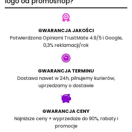
logo od promoshop?
GWARANCJA JAKOŚCI
Potwierdzona
Opiniami TrustMate
4.9/5 i
Google
,
0,3% reklamacji/rok
GWARANCJA TERMINU
Dostawa nawet w 24h, pilnujemy kurierów,
uprzedzamy o dostawie
GWARANCJA CENY
Najniższe ceny + wyprzedaże do 90%, rabaty i
promocje