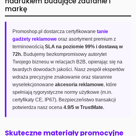
nadrukiem budujące zaufanie i
markę
Promoshop.pl dostarcza certyfikowane
tanie
gadżety reklamowe
oraz asortyment premium z
terminowością
SLA na poziomie 99% i dostawą w
72h.
Budujemy bezkompromisowy autorytet
Twojego biznesu w relacjach B2B, opierając się na
twardych dowodach jakości. Nasz zespół ekspertów
wdraża precyzyjne znakowanie oraz starannie
wyselekcjonowane
akcesoria reklamowe
, które
spełniają rygorystyczne normy użytkowe (m.in.
certyfikaty CE, IP67). Bezpieczeństwo transakcji
potwierdza nasz ocena
4.9/5 w TrustMate.
Skuteczne materiały promocyjne