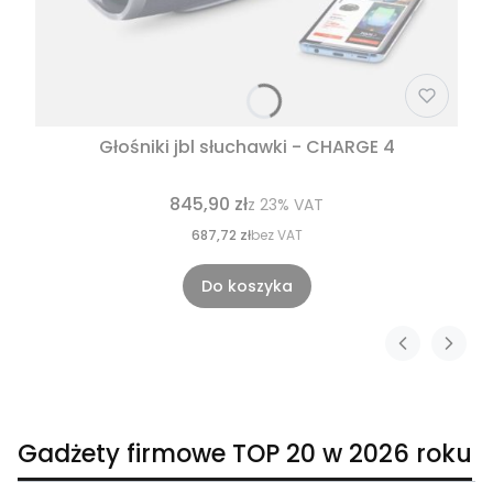
Głośniki jbl słuchawki - CHARGE 4
845,90 zł
z
23%
VAT
687,72 zł
bez VAT
Do koszyka
Gadżety firmowe TOP 20 w 2026 roku