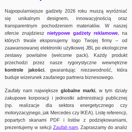
Najpopularniejsze gadżety 2026 roku muszą wyróżniać
się unikalnym designem, innowacyjnością oraz
transparentnym pochodzeniem materiałów. W naszej
ofercie znajdziesz
nietypowe gadżety reklamowe
, na
których trwale eksponujemy logo Twojej firmy – od
zaawansowanej elektroniki użytkowej JBL po ekologiczne
zestawy powitalne (welcome pack). Każdy produkt
przechodzi przez nasze rygorystyczne wewnętrzne
kontrole jako
ści
, gwarantując niezawodność, która
buduje wizerunek zaufanego partnera biznesowego.
Zaufały nam największe
globalne marki
, w tym działy
zakupowe korporacji i jednostki administracji publicznej
(np. realizacje dla sektora energetycznego czy
motoryzacyjnego, jak Mercedes czy IKEA). Listę referencji,
popartych skanami PDF i listów z podziękowaniami,
prezentujemy w sekcji
Zaufali nam
. Zapraszamy do analiz