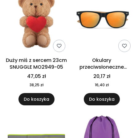
Duży miś z sercem 23cm
Okulary
SNUGGLE MO2949-05
przeciwsłoneczne
CALIFORNIA TOUCH
47,05 zł
20,17 zł
MO9617-10
38,25 zł
16,40 zł
Do koszyka
Do koszyka