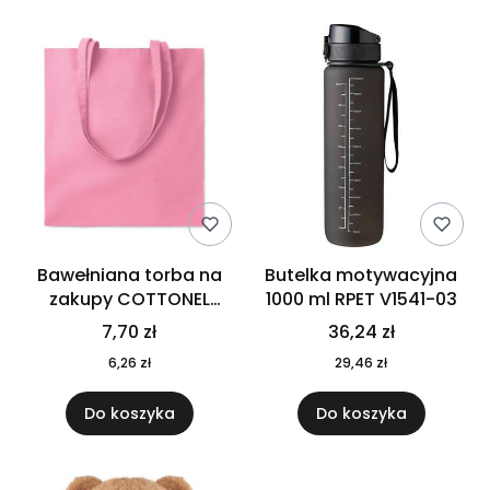
Bawełniana torba na
Butelka motywacyjna
zakupy COTTONEL
1000 ml RPET V1541-03
COLOUR++ MO9846-11
7,70 zł
36,24 zł
6,26 zł
29,46 zł
Do koszyka
Do koszyka