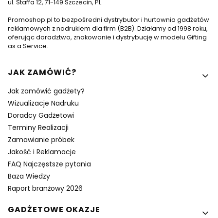
ul. Staffa 12, 71-149 Szczecin, PL
Promoshop.pl to bezpośredni dystrybutor i hurtownia gadżetów
reklamowych z nadrukiem dla firm (B2B). Działamy od 1998 roku,
oferując doradztwo, znakowanie i dystrybucję w modelu Gifting
as a Service.
Linki w stopce
JAK ZAMÓWIĆ?
Jak zamówić gadżety?
Wizualizacje Nadruku
Doradcy Gadżetowi
Terminy Realizacji
Zamawianie próbek
Jakość i Reklamacje
FAQ Najczęstsze pytania
Baza Wiedzy
Raport branżowy 2026
GADŻETOWE OKAZJE