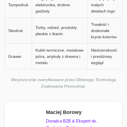
Tampodruk
elektronika, drobne
małych
gadżety
detalach logo
Trwałość i
Torby, odzież, produkty
Sitodruk
doskonałe
płaskie z tkanin
krycie kolorów
Kubki termiczne, metalowe
Nieścieralność
Grawer
pióra, artykuły z drewna i
i prestiżowy
metalu
wygląd
Merytorycznie zweryfikowane przez Głównego Technologa
Znakowania Promoshop.
Maciej Borowy
Doradca B2B & Ekspert ds.