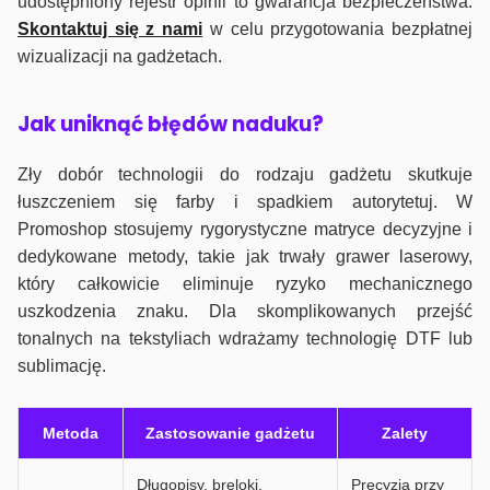
udostępniony rejestr opinii to gwarancja bezpieczeństwa.
Skontaktuj się z nami
w celu przygotowania bezpłatnej
wizualizacji na gadżetach.
J
ak uniknąć błędów naduku?
Zły dobór technologii do rodzaju gadżetu skutkuje
łuszczeniem się farby i spadkiem autorytetuj. W
Promoshop stosujemy rygorystyczne matryce decyzyjne i
dedykowane metody, takie jak trwały grawer laserowy,
który całkowicie eliminuje ryzyko mechanicznego
uszkodzenia znaku. Dla skomplikowanych przejść
tonalnych na tekstyliach wdrażamy technologię DTF lub
sublimację.
Metoda
Zastosowanie gadżetu
Zalety
Długopisy, breloki,
Precyzja przy