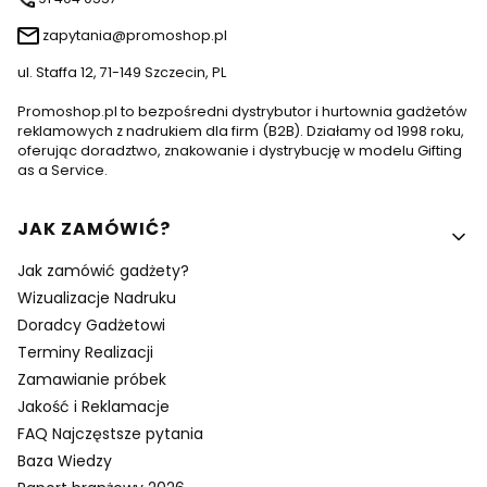
zapytania@promoshop.pl
ul. Staffa 12, 71-149 Szczecin, PL
Promoshop.pl to bezpośredni dystrybutor i hurtownia gadżetów
reklamowych z nadrukiem dla firm (B2B). Działamy od 1998 roku,
oferując doradztwo, znakowanie i dystrybucję w modelu Gifting
as a Service.
Linki w stopce
JAK ZAMÓWIĆ?
Jak zamówić gadżety?
Wizualizacje Nadruku
Doradcy Gadżetowi
Terminy Realizacji
Zamawianie próbek
Jakość i Reklamacje
FAQ Najczęstsze pytania
Baza Wiedzy