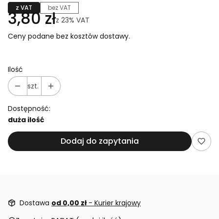
z VAT
bez VAT
3,80 zł
z
23%
VAT
Ceny podane bez kosztów dostawy.
Ilość
szt.
Dostępność:
duża ilość
Dodaj do zapytania
Dostawa
od 0,00 zł
- Kurier krajowy