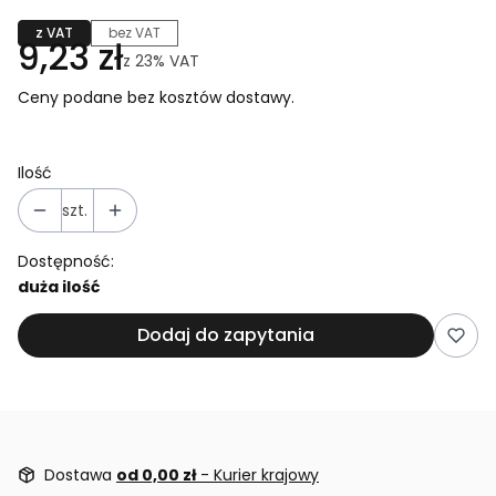
z VAT
bez VAT
9,23 zł
z
23%
VAT
Ceny podane bez kosztów dostawy.
Ilość
szt.
Dostępność:
duża ilość
Dodaj do zapytania
Dostawa
od 0,00 zł
- Kurier krajowy