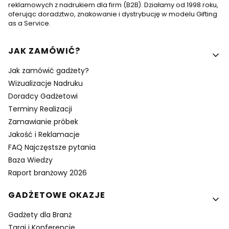
reklamowych z nadrukiem dla firm (B2B). Działamy od 1998 roku,
oferując doradztwo, znakowanie i dystrybucję w modelu Gifting
as a Service.
Linki w stopce
JAK ZAMÓWIĆ?
Jak zamówić gadżety?
Wizualizacje Nadruku
Doradcy Gadżetowi
Terminy Realizacji
Zamawianie próbek
Jakość i Reklamacje
FAQ Najczęstsze pytania
Baza Wiedzy
Raport branżowy 2026
GADŻETOWE OKAZJE
Gadżety dla Branż
Targi i Konferencje