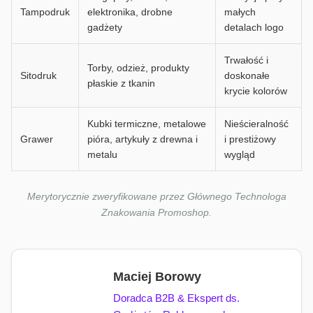
Tampodruk
elektronika, drobne
małych
gadżety
detalach logo
Trwałość i
Torby, odzież, produkty
Sitodruk
doskonałe
płaskie z tkanin
krycie kolorów
Kubki termiczne, metalowe
Nieścieralność
Grawer
pióra, artykuły z drewna i
i prestiżowy
metalu
wygląd
Merytorycznie zweryfikowane przez Głównego Technologa
Znakowania Promoshop.
Maciej Borowy
Doradca B2B & Ekspert ds.