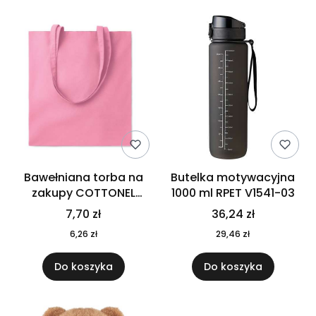
Bawełniana torba na
Butelka motywacyjna
zakupy COTTONEL
1000 ml RPET V1541-03
COLOUR++ MO9846-11
7,70 zł
36,24 zł
6,26 zł
29,46 zł
Do koszyka
Do koszyka