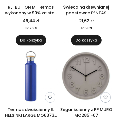
RE-BUFFON M. Termos
Świeca na drewnianej
wykonany w 90% ze stali
podstawce PENTAS
nierdzewnej
MO6282-40
46,44 zł
21,62 zł
pochodzącej z
37,76 zł
17,58 zł
recyklingu 520 ml 94294
Do koszyka
Do koszyka
Termos dwuścienny 1L
Zegar ścienny z PP MURO
HELSINKI LARGE MO6373-
MO2851-07