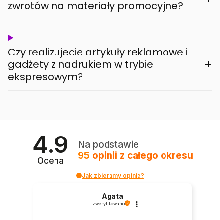
zwrotów na materiały promocyjne?
Czy realizujecie artykuły reklamowe i
+
gadżety z nadrukiem w trybie
ekspresowym?
4.9
Na podstawie
95
opinii
z całego okresu
Ocena
Jak zbieramy opinie?
Agata
zweryfikowano