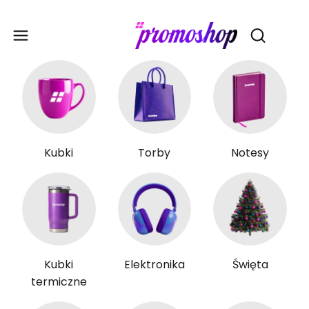
Gadże
Otwórz wy
Kubki
Torby
Notesy
Kubki
Elektronika
Święta
termiczne