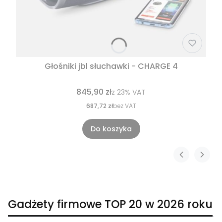
Głośniki jbl słuchawki - CHARGE 4
845,90 zł
z
23%
VAT
687,72 zł
bez VAT
Do koszyka
Gadżety firmowe TOP 20 w 2026 roku