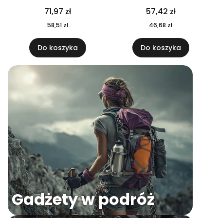
04
71,97 zł
57,42 zł
58,51 zł
46,68 zł
Do koszyka
Do koszyka
Gadżety w podróż