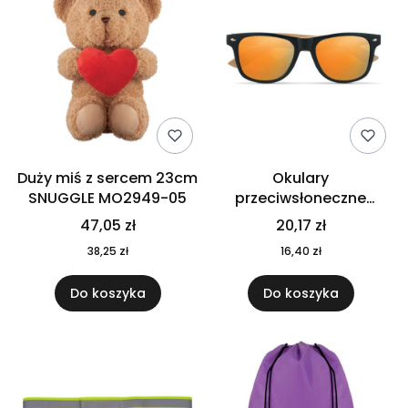
Duży miś z sercem 23cm
Okulary
SNUGGLE MO2949-05
przeciwsłoneczne
CALIFORNIA TOUCH
47,05 zł
20,17 zł
MO9617-10
38,25 zł
16,40 zł
Do koszyka
Do koszyka