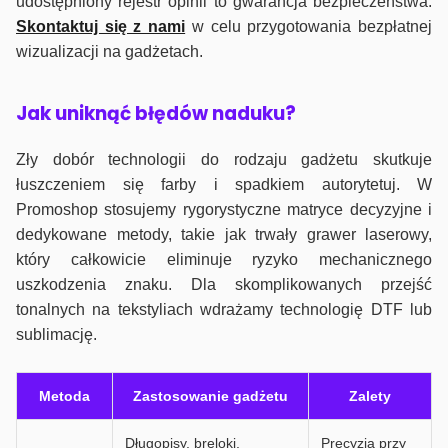
udostępniony rejestr opinii to gwarancja bezpieczeństwa.
Skontaktuj się z nami
w celu przygotowania bezpłatnej
wizualizacji na gadżetach.
J
ak uniknąć błędów naduku?
Zły dobór technologii do rodzaju gadżetu skutkuje
łuszczeniem się farby i spadkiem autorytetuj. W
Promoshop stosujemy rygorystyczne matryce decyzyjne i
dedykowane metody, takie jak trwały grawer laserowy,
który całkowicie eliminuje ryzyko mechanicznego
uszkodzenia znaku. Dla skomplikowanych przejść
tonalnych na tekstyliach wdrażamy technologię DTF lub
sublimację.
Metoda
Zastosowanie gadżetu
Zalety
Długopisy, breloki,
Precyzja przy