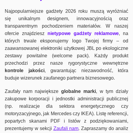
Najpopularniejsze gadżety 2026 roku muszą wyróżniać
się unikalnym designem, innowacyjnością oraz
transparentnym pochodzeniem materiałów. W naszej
ofercie znajdziesz
nietypowe gadżety reklamowe
, na
których trwale eksponujemy logo Twojej firmy – od
zaawansowanej elektroniki użytkowej JBL po ekologiczne
zestawy powitalne (welcome pack). Każdy produkt
przechodzi przez nasze rygorystyczne wewnętrzne
kontrole jako
ści
, gwarantując niezawodność, która
buduje wizerunek zaufanego partnera biznesowego.
Zaufały nam największe
globalne marki
, w tym działy
zakupowe korporacji i jednostki administracji publicznej
(np. realizacje dla sektora energetycznego czy
motoryzacyjnego, jak Mercedes czy IKEA). Listę referencji,
popartych skanami PDF i listów z podziękowaniami,
prezentujemy w sekcji
Zaufali nam
. Zapraszamy do analiz