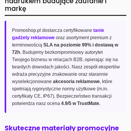
nadrukiem budujące zaufanie i
markę
Promoshop.pl dostarcza certyfikowane
tanie
gadżety reklamowe
oraz asortyment premium z
terminowością
SLA na poziomie 99% i dostawą w
72h.
Budujemy bezkompromisowy autorytet
Twojego biznesu w relacjach B2B, opierając się na
twardych dowodach jakości. Nasz zespół ekspertów
wdraża precyzyjne znakowanie oraz starannie
wyselekcjonowane
akcesoria reklamowe
, które
spełniają rygorystyczne normy użytkowe (m.in.
certyfikaty CE, IP67). Bezpieczeństwo transakcji
potwierdza nasz ocena
4.9/5 w TrustMate.
Skuteczne materiały promocyjne