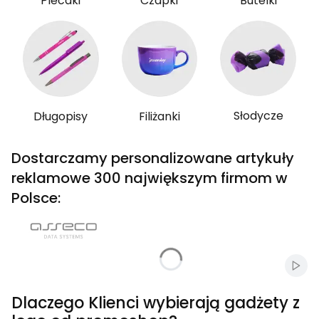
Plecaki
Czapki
Butelki
Słodycze
Długopisy
Filiżanki
Dostarczamy personalizowane artykuły
reklamowe 300 największym firmom w
Polsce:
Włąc
Dlaczego Klienci wybierają gadżety z