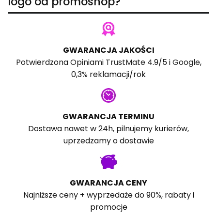
logo od promoshop?
GWARANCJA JAKOŚCI
Potwierdzona
Opiniami TrustMate
4.9/5 i
Google
,
0,3% reklamacji/rok
GWARANCJA TERMINU
Dostawa nawet w 24h, pilnujemy kurierów,
uprzedzamy o dostawie
GWARANCJA CENY
Najniższe ceny + wyprzedaże do 90%, rabaty i
promocje