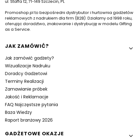
ul. Staffa 12, 71-149 Szczecin, PL
Promoshop.pl to bezpośredni dystrybutor i hurtownia gadżetów
reklamowych z nadrukiem dla firm (B2B). Działamy od 1998 roku,
oferując doradztwo, znakowanie i dystrybucję w modelu Gifting
as a Service.
Linki w stopce
JAK ZAMÓWIĆ?
Jak zamówić gadżety?
Wizualizacje Nadruku
Doradcy Gadżetowi
Terminy Realizacji
Zamawianie próbek
Jakość i Reklamacje
FAQ Najczęstsze pytania
Baza Wiedzy
Raport branżowy 2026
GADŻETOWE OKAZJE