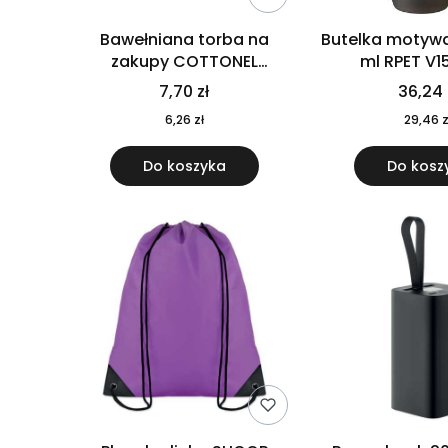
Bawełniana torba na
Butelka motywa
zakupy COTTONEL
ml RPET V1
COLOUR++ MO9846-11
7,70 zł
36,24 
6,26 zł
29,46 z
Do koszyka
Do kosz