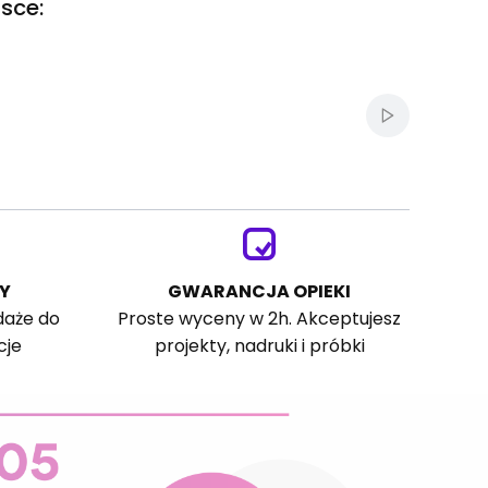
sce:
Włącz autom
Y
GWARANCJA OPIEKI
daże do
Proste wyceny w 2h. Akceptujesz
cje
projekty, nadruki i próbki