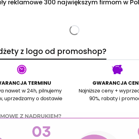
ły reklamowe 300 największym firmom w Pol
adżety z logo od promoshop?
ARANCJA TERMINU
GWARANCJA CEN
a nawet w 24h, pilnujemy
Najniższe ceny + wyprze
w, uprzedzamy o dostawie
90%, rabaty i promo