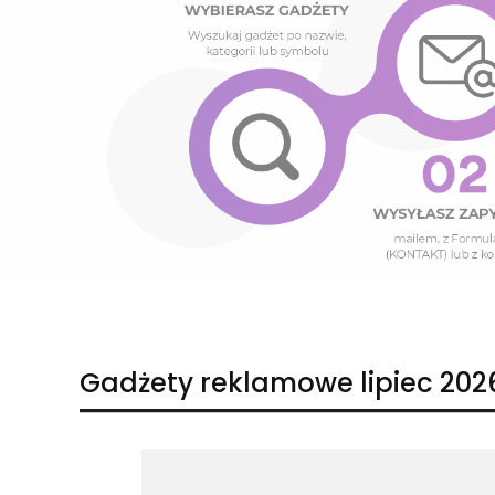
Naciśnij Enter lub spację, aby otworzyć stronę.
Naciśnij Enter lub spację, aby otworzyć stronę.
Gadżety reklamowe lipiec 202