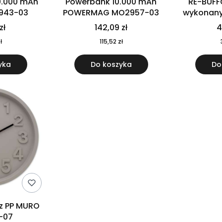
0.000 mAh
Powerbank 10.000 mAh
RE-BUFF
943-03
POWERMAG MO2957-03
wykonany 
nierdzewne
zł
142,09 zł
4
recykling
ł
115,52 zł
yka
Do koszyka
Do
 z PP MURO
-07