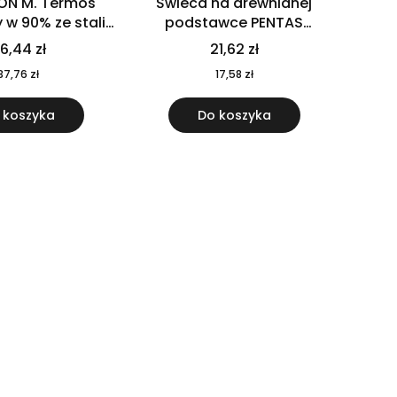
ON M. Termos
Świeca na drewnianej
w 90% ze stali
podstawce PENTAS
j pochodzącej z
MO6282-40
6,44 zł
21,62 zł
u 520 ml 94294
37,76 zł
17,58 zł
 koszyka
Do koszyka