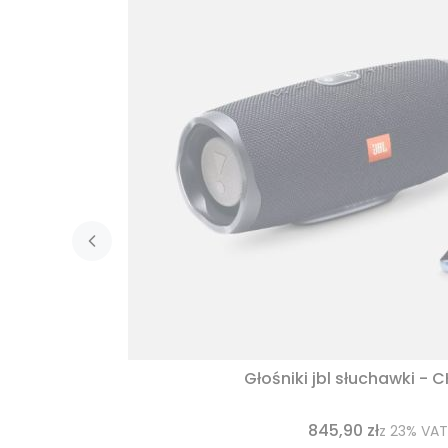
Głośniki jbl słuchawki - 
845,90 zł
z
23%
VAT