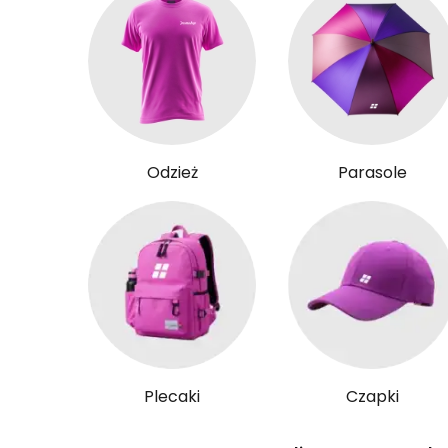
Odzież
Parasole
Plecaki
Czapki