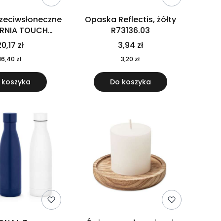
rzeciwsłoneczne
Opaska Reflectis, żółty
ORNIA TOUCH
R73136.03
9617-10
0,17 zł
3,94 zł
16,40 zł
3,20 zł
 koszyka
Do koszyka