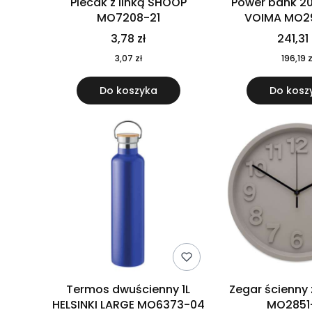
Plecak z linką SHOOP
Power bank 2
MO7208-21
VOIMA MO2
3,78 zł
241,31 
3,07 zł
196,19 z
Do koszyka
Do kosz
Termos dwuścienny 1L
Zegar ścienny
HELSINKI LARGE MO6373-04
MO2851