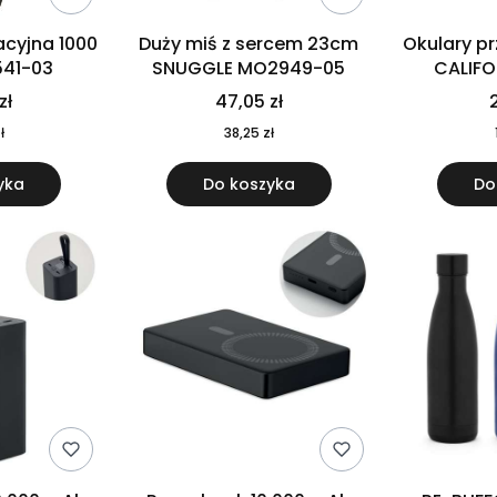
cyjna 1000
Duży miś z sercem 23cm
Okulary p
541-03
SNUGGLE MO2949-05
CALIF
MO
zł
47,05 zł
2
ł
38,25 zł
yka
Do koszyka
Do