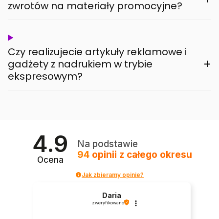
zwrotów na materiały promocyjne?
Czy realizujecie artykuły reklamowe i
+
gadżety z nadrukiem w trybie
ekspresowym?
4.9
Na podstawie
94
opinii
z całego okresu
Ocena
Jak zbieramy opinie?
Daria
zweryfikowano