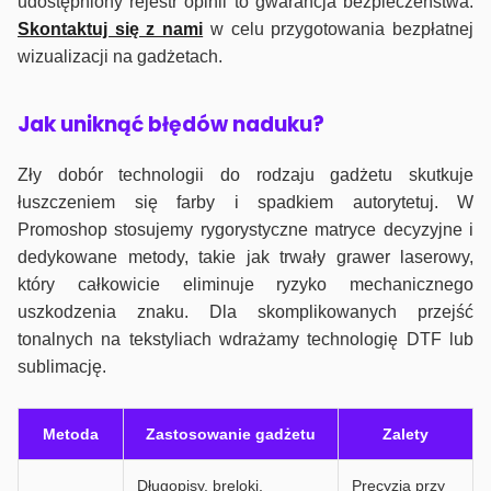
udostępniony rejestr opinii to gwarancja bezpieczeństwa.
Skontaktuj się z nami
w celu przygotowania bezpłatnej
wizualizacji na gadżetach.
J
ak uniknąć błędów naduku?
Zły dobór technologii do rodzaju gadżetu skutkuje
łuszczeniem się farby i spadkiem autorytetuj. W
Promoshop stosujemy rygorystyczne matryce decyzyjne i
dedykowane metody, takie jak trwały grawer laserowy,
który całkowicie eliminuje ryzyko mechanicznego
uszkodzenia znaku. Dla skomplikowanych przejść
tonalnych na tekstyliach wdrażamy technologię DTF lub
sublimację.
Metoda
Zastosowanie gadżetu
Zalety
Długopisy, breloki,
Precyzja przy