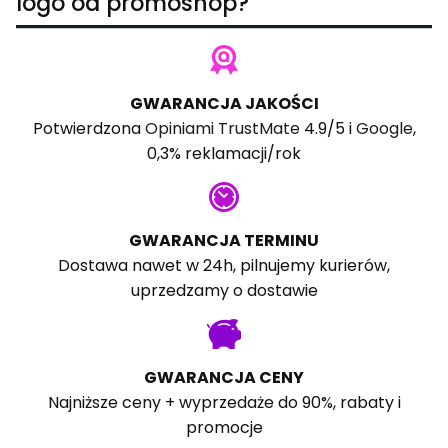
logo od promoshop?
GWARANCJA JAKOŚCI
Potwierdzona
Opiniami TrustMate
4.9/5 i
Google
,
0,3% reklamacji/rok
GWARANCJA TERMINU
Dostawa nawet w 24h, pilnujemy kurierów,
uprzedzamy o dostawie
GWARANCJA CENY
Najniższe ceny + wyprzedaże do 90%, rabaty i
promocje