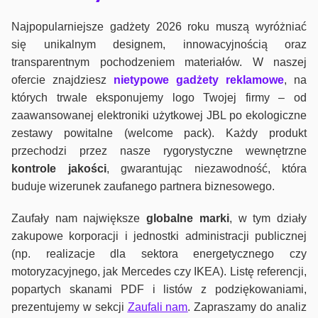
Najpopularniejsze gadżety 2026 roku muszą wyróżniać
się unikalnym designem, innowacyjnością oraz
transparentnym pochodzeniem materiałów. W naszej
ofercie znajdziesz
nietypowe gadżety reklamowe
, na
których trwale eksponujemy logo Twojej firmy – od
zaawansowanej elektroniki użytkowej JBL po ekologiczne
zestawy powitalne (welcome pack). Każdy produkt
przechodzi przez nasze rygorystyczne wewnętrzne
kontrole jako
ści
, gwarantując niezawodność, która
buduje wizerunek zaufanego partnera biznesowego.
Zaufały nam największe
globalne marki
, w tym działy
zakupowe korporacji i jednostki administracji publicznej
(np. realizacje dla sektora energetycznego czy
motoryzacyjnego, jak Mercedes czy IKEA). Listę referencji,
popartych skanami PDF i listów z podziękowaniami,
prezentujemy w sekcji
Zaufali nam
. Zapraszamy do analiz