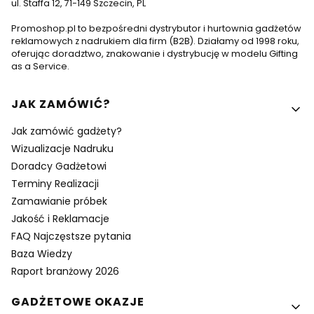
ul. Staffa 12, 71-149 Szczecin, PL
Promoshop.pl to bezpośredni dystrybutor i hurtownia gadżetów
reklamowych z nadrukiem dla firm (B2B). Działamy od 1998 roku,
oferując doradztwo, znakowanie i dystrybucję w modelu Gifting
as a Service.
Linki w stopce
JAK ZAMÓWIĆ?
Jak zamówić gadżety?
Wizualizacje Nadruku
Doradcy Gadżetowi
Terminy Realizacji
Zamawianie próbek
Jakość i Reklamacje
FAQ Najczęstsze pytania
Baza Wiedzy
Raport branżowy 2026
GADŻETOWE OKAZJE