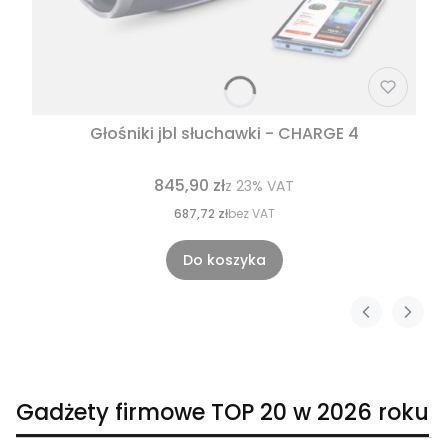
Głośniki jbl słuchawki - CHARGE 4
845,90 zł
z
23%
VAT
687,72 zł
bez VAT
Do koszyka
Gadżety firmowe TOP 20 w 2026 roku