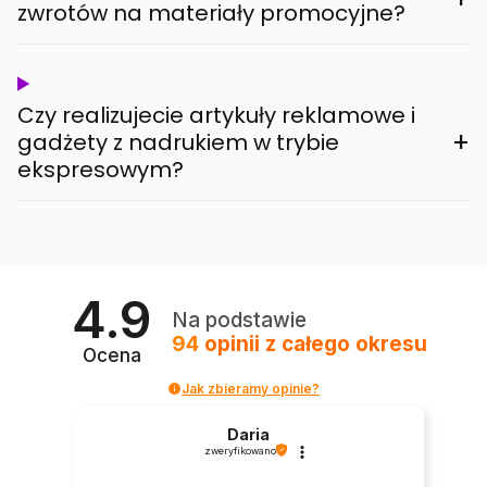
zwrotów na materiały promocyjne?
Czy realizujecie artykuły reklamowe i
+
gadżety z nadrukiem w trybie
ekspresowym?
4.9
Na podstawie
94
opinii
z całego okresu
Ocena
Jak zbieramy opinie?
Daria
zweryfikowano