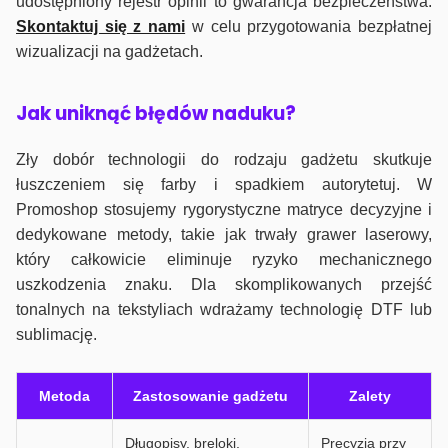
udostępniony rejestr opinii to gwarancja bezpieczeństwa.
Skontaktuj się z nami
w celu przygotowania bezpłatnej
wizualizacji na gadżetach.
J
ak uniknąć błędów naduku?
Zły dobór technologii do rodzaju gadżetu skutkuje
łuszczeniem się farby i spadkiem autorytetuj. W
Promoshop stosujemy rygorystyczne matryce decyzyjne i
dedykowane metody, takie jak trwały grawer laserowy,
który całkowicie eliminuje ryzyko mechanicznego
uszkodzenia znaku. Dla skomplikowanych przejść
tonalnych na tekstyliach wdrażamy technologię DTF lub
sublimację.
Metoda
Zastosowanie gadżetu
Zalety
Długopisy, breloki,
Precyzja przy