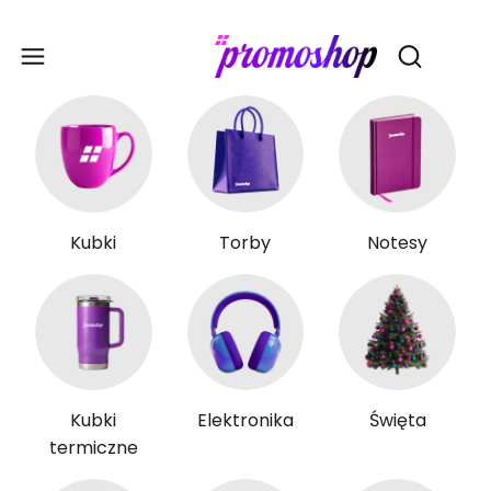
Gadże
Otwórz wy
Kubki
Torby
Notesy
Kubki
Elektronika
Święta
termiczne