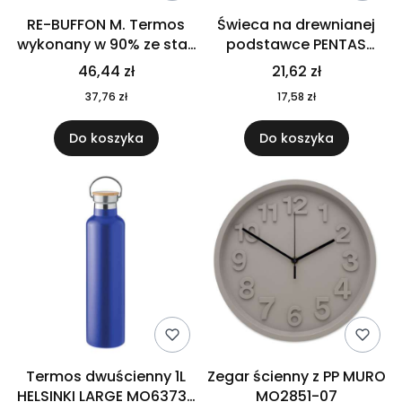
RE-BUFFON M. Termos
Świeca na drewnianej
wykonany w 90% ze stali
podstawce PENTAS
nierdzewnej
MO6282-40
46,44 zł
21,62 zł
pochodzącej z
37,76 zł
17,58 zł
recyklingu 520 ml 94294
Do koszyka
Do koszyka
Termos dwuścienny 1L
Zegar ścienny z PP MURO
HELSINKI LARGE MO6373-
MO2851-07