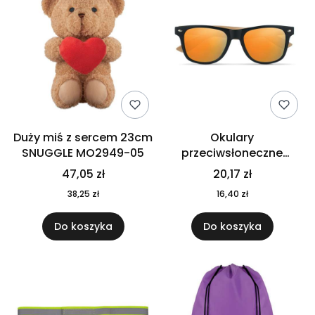
Duży miś z sercem 23cm
Okulary
SNUGGLE MO2949-05
przeciwsłoneczne
CALIFORNIA TOUCH
47,05 zł
20,17 zł
MO9617-10
38,25 zł
16,40 zł
Do koszyka
Do koszyka