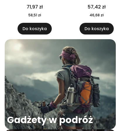
04
71,97 zł
57,42 zł
58,51 zł
46,68 zł
Do koszyka
Do koszyka
Gadżety w podróż