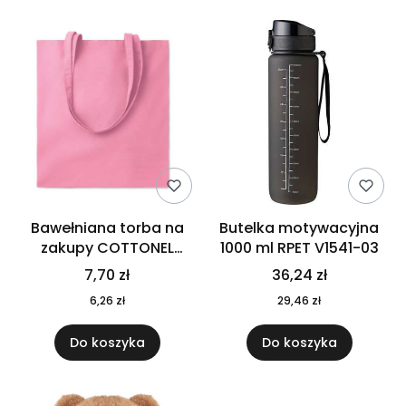
Bawełniana torba na
Butelka motywacyjna
zakupy COTTONEL
1000 ml RPET V1541-03
COLOUR++ MO9846-11
7,70 zł
36,24 zł
6,26 zł
29,46 zł
Do koszyka
Do koszyka