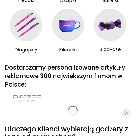
Plecaki
Czapki
Butelki
Słodycze
Długopisy
Filiżanki
Dostarczamy personalizowane artykuły
reklamowe 300 największym firmom w
Polsce:
Włąc
Dlaczego Klienci wybierają gadżety z