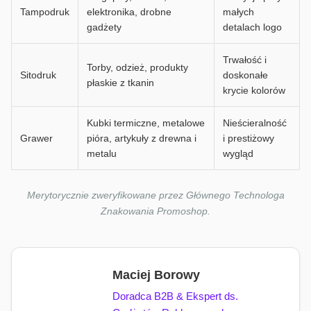
Tampodruk
elektronika, drobne
małych
gadżety
detalach logo
Trwałość i
Torby, odzież, produkty
Sitodruk
doskonałe
płaskie z tkanin
krycie kolorów
Kubki termiczne, metalowe
Nieścieralność
Grawer
pióra, artykuły z drewna i
i prestiżowy
metalu
wygląd
Merytorycznie zweryfikowane przez Głównego Technologa
Znakowania Promoshop.
Maciej Borowy
Doradca B2B & Ekspert ds.