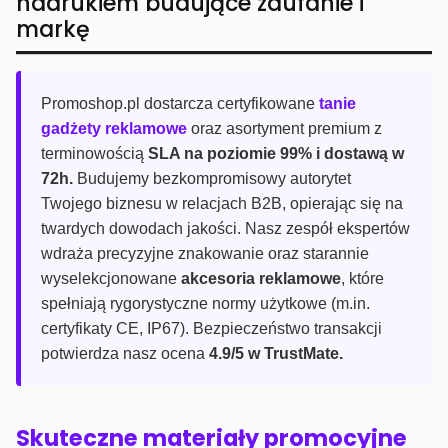
nadrukiem budujące zaufanie i
markę
Promoshop.pl dostarcza certyfikowane
tanie
gadżety reklamowe
oraz asortyment premium z
terminowością
SLA na poziomie 99% i dostawą w
72h.
Budujemy bezkompromisowy autorytet
Twojego biznesu w relacjach B2B, opierając się na
twardych dowodach jakości. Nasz zespół ekspertów
wdraża precyzyjne znakowanie oraz starannie
wyselekcjonowane
akcesoria reklamowe
, które
spełniają rygorystyczne normy użytkowe (m.in.
certyfikaty CE, IP67). Bezpieczeństwo transakcji
potwierdza nasz ocena
4.9/5 w TrustMate.
Skuteczne materiały promocyjne