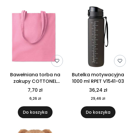
Bawełniana torba na
Butelka motywacyjna
zakupy COTTONEL
1000 ml RPET V1541-03
COLOUR++ MO9846-11
7,70 zł
36,24 zł
6,26 zł
29,46 zł
Do koszyka
Do koszyka