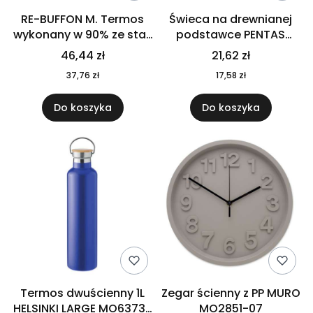
RE-BUFFON M. Termos
Świeca na drewnianej
wykonany w 90% ze stali
podstawce PENTAS
nierdzewnej
MO6282-40
46,44 zł
21,62 zł
pochodzącej z
37,76 zł
17,58 zł
recyklingu 520 ml 94294
Do koszyka
Do koszyka
Termos dwuścienny 1L
Zegar ścienny z PP MURO
HELSINKI LARGE MO6373-
MO2851-07