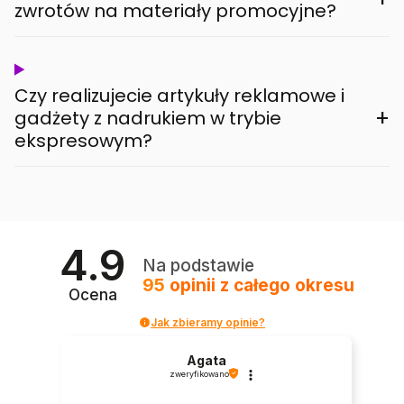
zwrotów na materiały promocyjne?
Czy realizujecie artykuły reklamowe i
+
gadżety z nadrukiem w trybie
ekspresowym?
4.9
Na podstawie
95
opinii
z całego okresu
Ocena
Jak zbieramy opinie?
Agata
zweryfikowano