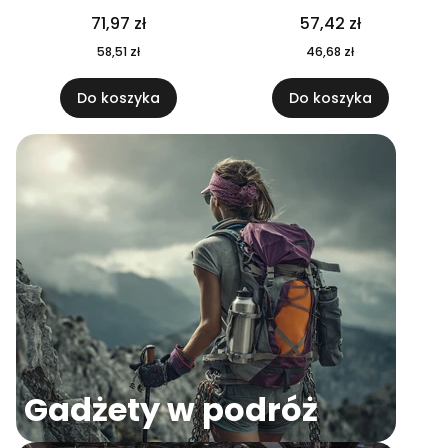
04
71,97 zł
57,42 zł
58,51 zł
46,68 zł
Do koszyka
Do koszyka
Gadżety w podróż