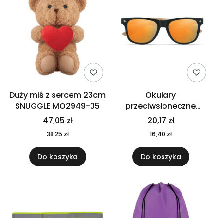
Duży miś z sercem 23cm
Okulary
SNUGGLE MO2949-05
przeciwsłoneczne
CALIFORNIA TOUCH
47,05 zł
20,17 zł
MO9617-10
38,25 zł
16,40 zł
Do koszyka
Do koszyka