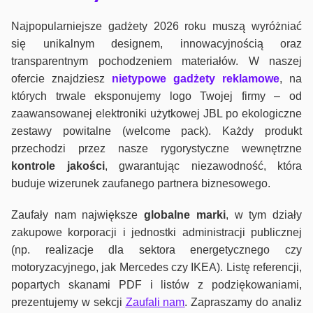
Najpopularniejsze gadżety 2026 roku muszą wyróżniać
się unikalnym designem, innowacyjnością oraz
transparentnym pochodzeniem materiałów. W naszej
ofercie znajdziesz
nietypowe gadżety reklamowe
, na
których trwale eksponujemy logo Twojej firmy – od
zaawansowanej elektroniki użytkowej JBL po ekologiczne
zestawy powitalne (welcome pack). Każdy produkt
przechodzi przez nasze rygorystyczne wewnętrzne
kontrole jako
ści
, gwarantując niezawodność, która
buduje wizerunek zaufanego partnera biznesowego.
Zaufały nam największe
globalne marki
, w tym działy
zakupowe korporacji i jednostki administracji publicznej
(np. realizacje dla sektora energetycznego czy
motoryzacyjnego, jak Mercedes czy IKEA). Listę referencji,
popartych skanami PDF i listów z podziękowaniami,
prezentujemy w sekcji
Zaufali nam
. Zapraszamy do analiz