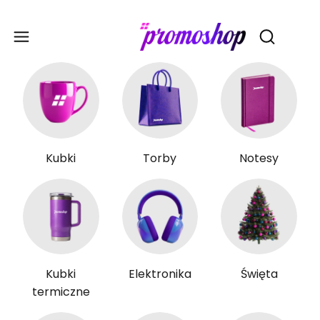
Gadże
Otwórz wy
Kubki
Torby
Notesy
Kubki
Elektronika
Święta
termiczne