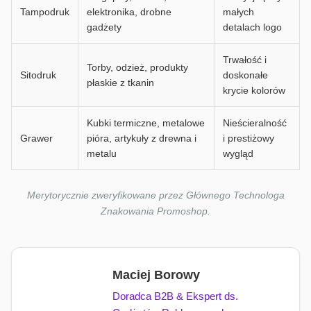
Tampodruk
elektronika, drobne
małych
gadżety
detalach logo
Trwałość i
Torby, odzież, produkty
Sitodruk
doskonałe
płaskie z tkanin
krycie kolorów
Kubki termiczne, metalowe
Nieścieralność
Grawer
pióra, artykuły z drewna i
i prestiżowy
metalu
wygląd
Merytorycznie zweryfikowane przez Głównego Technologa
Znakowania Promoshop.
Maciej Borowy
Doradca B2B & Ekspert ds.