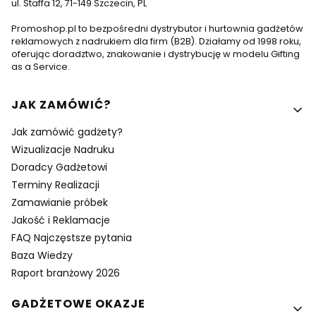
ul. Staffa 12, 71-149 Szczecin, PL
Promoshop.pl to bezpośredni dystrybutor i hurtownia gadżetów
reklamowych z nadrukiem dla firm (B2B). Działamy od 1998 roku,
oferując doradztwo, znakowanie i dystrybucję w modelu Gifting
as a Service.
Linki w stopce
JAK ZAMÓWIĆ?
Jak zamówić gadżety?
Wizualizacje Nadruku
Doradcy Gadżetowi
Terminy Realizacji
Zamawianie próbek
Jakość i Reklamacje
FAQ Najczęstsze pytania
Baza Wiedzy
Raport branżowy 2026
GADŻETOWE OKAZJE