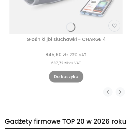
Głośniki jbl słuchawki - CHARGE 4
845,90 zł
z
23%
VAT
687,72 zł
bez VAT
Do koszyka
Gadżety firmowe TOP 20 w 2026 roku