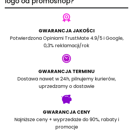
logo od promoshop?
GWARANCJA JAKOŚCI
Potwierdzona
Opiniami TrustMate
4.9/5 i
Google
,
0,3% reklamacji/rok
GWARANCJA TERMINU
Dostawa nawet w 24h, pilnujemy kurierów,
uprzedzamy o dostawie
GWARANCJA CENY
Najniższe ceny + wyprzedaże do 90%, rabaty i
promocje