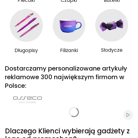
Plecaki
Czapki
Butelki
Słodycze
Długopisy
Filiżanki
Dostarczamy personalizowane artykuły
reklamowe 300 największym firmom w
Polsce:
Włąc
Dlaczego Klienci wybierają gadżety z