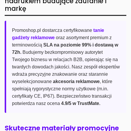
nadrukiem budujące zaufanie i
markę
Promoshop.pl dostarcza certyfikowane
tanie
gadżety reklamowe
oraz asortyment premium z
terminowością
SLA na poziomie 99% i dostawą w
72h.
Budujemy bezkompromisowy autorytet
Twojego biznesu w relacjach B2B, opierając się na
twardych dowodach jakości. Nasz zespół ekspertów
wdraża precyzyjne znakowanie oraz starannie
wyselekcjonowane
akcesoria reklamowe
, które
spełniają rygorystyczne normy użytkowe (m.in.
certyfikaty CE, IP67). Bezpieczeństwo transakcji
potwierdza nasz ocena
4.9/5 w TrustMate.
Skuteczne materiały promocyjne