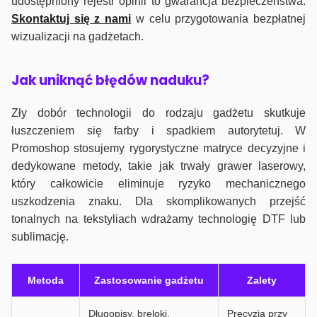
udostępniony rejestr opinii to gwarancja bezpieczeństwa.
Skontaktuj się z nami
w celu przygotowania bezpłatnej
wizualizacji na gadżetach.
J
ak uniknąć błędów naduku?
Zły dobór technologii do rodzaju gadżetu skutkuje
łuszczeniem się farby i spadkiem autorytetuj. W
Promoshop stosujemy rygorystyczne matryce decyzyjne i
dedykowane metody, takie jak trwały grawer laserowy,
który całkowicie eliminuje ryzyko mechanicznego
uszkodzenia znaku. Dla skomplikowanych przejść
tonalnych na tekstyliach wdrażamy technologię DTF lub
sublimację.
Metoda
Zastosowanie gadżetu
Zalety
Długopisy, breloki,
Precyzja przy