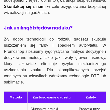
udostępniony rejestr opinii to gwarancja bezpieczeństwa.
Skontaktuj się z nami
w celu przygotowania bezpłatnej
wizualizacji na gadżetach.
J
ak uniknąć błędów naduku?
Zły dobór technologii do rodzaju gadżetu skutkuje
łuszczeniem się farby i spadkiem autorytetuj. W
Promoshop stosujemy rygorystyczne matryce decyzyjne i
dedykowane metody, takie jak trwały grawer laserowy,
który całkowicie eliminuje ryzyko mechanicznego
uszkodzenia znaku. Dla skomplikowanych przejść
tonalnych na tekstyliach wdrażamy technologię DTF lub
sublimację.
Metoda
Zastosowanie gadżetu
Zalety
Długopisy, breloki,
Precyzja przy