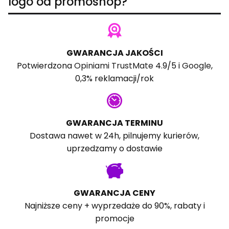
logo od promoshop?
GWARANCJA JAKOŚCI
Potwierdzona
Opiniami TrustMate
4.9/5 i
Google
,
0,3% reklamacji/rok
GWARANCJA TERMINU
Dostawa nawet w 24h, pilnujemy kurierów,
uprzedzamy o dostawie
GWARANCJA CENY
Najniższe ceny + wyprzedaże do 90%, rabaty i
promocje