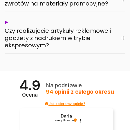
zwrotów na materiały promocyjne?
Czy realizujecie artykuły reklamowe i
+
gadżety z nadrukiem w trybie
ekspresowym?
4.9
Na podstawie
94
opinii
z całego okresu
Ocena
Jak zbieramy opinie?
Daria
zweryfikowano