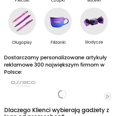
Plecaki
Czapki
Butelki
Słodycze
Długopisy
Filiżanki
Dostarczamy personalizowane artykuły
reklamowe 300 największym firmom w
Polsce:
Włąc
Dlaczego Klienci wybierają gadżety z