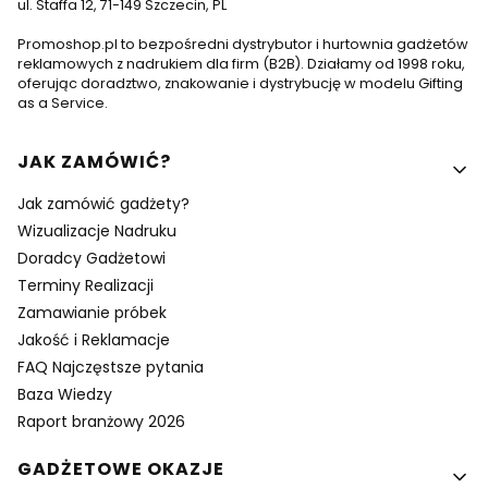
ul. Staffa 12, 71-149 Szczecin, PL
Promoshop.pl to bezpośredni dystrybutor i hurtownia gadżetów
reklamowych z nadrukiem dla firm (B2B). Działamy od 1998 roku,
oferując doradztwo, znakowanie i dystrybucję w modelu Gifting
as a Service.
Linki w stopce
JAK ZAMÓWIĆ?
Jak zamówić gadżety?
Wizualizacje Nadruku
Doradcy Gadżetowi
Terminy Realizacji
Zamawianie próbek
Jakość i Reklamacje
FAQ Najczęstsze pytania
Baza Wiedzy
Raport branżowy 2026
GADŻETOWE OKAZJE