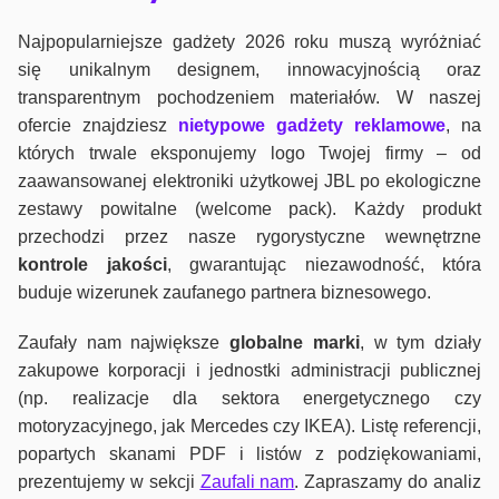
Najpopularniejsze gadżety 2026 roku muszą wyróżniać
się unikalnym designem, innowacyjnością oraz
transparentnym pochodzeniem materiałów. W naszej
ofercie znajdziesz
nietypowe gadżety reklamowe
, na
których trwale eksponujemy logo Twojej firmy – od
zaawansowanej elektroniki użytkowej JBL po ekologiczne
zestawy powitalne (welcome pack). Każdy produkt
przechodzi przez nasze rygorystyczne wewnętrzne
kontrole jako
ści
, gwarantując niezawodność, która
buduje wizerunek zaufanego partnera biznesowego.
Zaufały nam największe
globalne marki
, w tym działy
zakupowe korporacji i jednostki administracji publicznej
(np. realizacje dla sektora energetycznego czy
motoryzacyjnego, jak Mercedes czy IKEA). Listę referencji,
popartych skanami PDF i listów z podziękowaniami,
prezentujemy w sekcji
Zaufali nam
. Zapraszamy do analiz