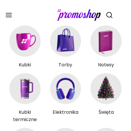
Gadże
Otwórz wy
Kubki
Torby
Notesy
Kubki
Elektronika
Święta
termiczne