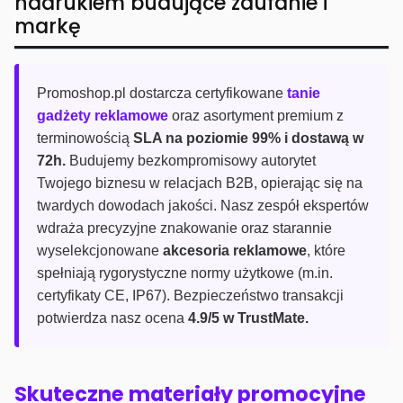
nadrukiem budujące zaufanie i
markę
Promoshop.pl dostarcza certyfikowane
tanie
gadżety reklamowe
oraz asortyment premium z
terminowością
SLA na poziomie 99% i dostawą w
72h.
Budujemy bezkompromisowy autorytet
Twojego biznesu w relacjach B2B, opierając się na
twardych dowodach jakości. Nasz zespół ekspertów
wdraża precyzyjne znakowanie oraz starannie
wyselekcjonowane
akcesoria reklamowe
, które
spełniają rygorystyczne normy użytkowe (m.in.
certyfikaty CE, IP67). Bezpieczeństwo transakcji
potwierdza nasz ocena
4.9/5 w TrustMate.
Skuteczne materiały promocyjne