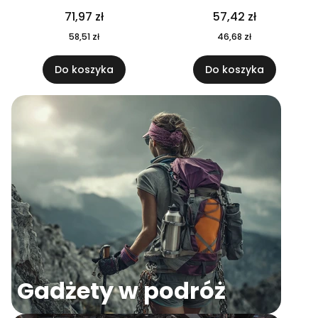
04
71,97 zł
57,42 zł
58,51 zł
46,68 zł
Do koszyka
Do koszyka
Gadżety w podróż