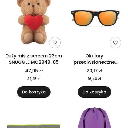
Duży miś z sercem 23cm
Okulary
SNUGGLE MO2949-05
przeciwsłoneczne
CALIFORNIA TOUCH
47,05 zł
20,17 zł
MO9617-10
38,25 zł
16,40 zł
Do koszyka
Do koszyka