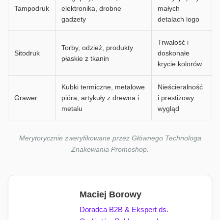
Tampodruk
elektronika, drobne
małych
gadżety
detalach logo
Trwałość i
Torby, odzież, produkty
Sitodruk
doskonałe
płaskie z tkanin
krycie kolorów
Kubki termiczne, metalowe
Nieścieralność
Grawer
pióra, artykuły z drewna i
i prestiżowy
metalu
wygląd
Merytorycznie zweryfikowane przez Głównego Technologa
Znakowania Promoshop.
Maciej Borowy
Doradca B2B & Ekspert ds.