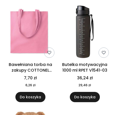
Bawełniana torba na
Butelka motywacyjna
zakupy COTTONEL
1000 ml RPET V1541-03
COLOUR++ MO9846-11
7,70 zł
36,24 zł
6,26 zł
29,46 zł
Do koszyka
Do koszyka