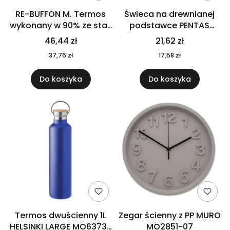
RE-BUFFON M. Termos
Świeca na drewnianej
wykonany w 90% ze stali
podstawce PENTAS
nierdzewnej
MO6282-40
46,44 zł
21,62 zł
pochodzącej z
37,76 zł
17,58 zł
recyklingu 520 ml 94294
Do koszyka
Do koszyka
Termos dwuścienny 1L
Zegar ścienny z PP MURO
HELSINKI LARGE MO6373-
MO2851-07