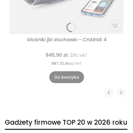
Głośniki jbl słuchawki - CHARGE 4
845,90 zł
z
23%
VAT
687,72 zł
bez VAT
Do koszyka
Gadżety firmowe TOP 20 w 2026 roku