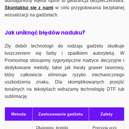
udostępniony rejestr opinii to gwarancja bezpieczeństwa.
Skontaktuj się z nami
w celu przygotowania bezpłatnej
wizualizacji na gadżetach.
J
ak uniknąć błędów naduku?
Zły dobór technologii do rodzaju gadżetu skutkuje
łuszczeniem się farby i spadkiem autorytetuj. W
Promoshop stosujemy rygorystyczne matryce decyzyjne i
dedykowane metody, takie jak trwały grawer laserowy,
który całkowicie eliminuje ryzyko mechanicznego
uszkodzenia znaku. Dla skomplikowanych przejść
tonalnych na tekstyliach wdrażamy technologię DTF lub
sublimację.
Metoda
Zastosowanie gadżetu
Zalety
Długopisy, breloki,
Precyzja przy