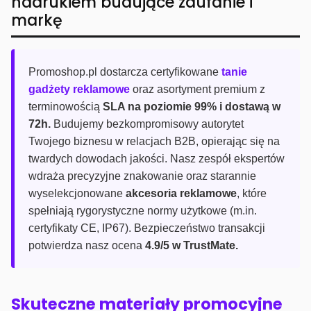
nadrukiem budujące zaufanie i
markę
Promoshop.pl dostarcza certyfikowane
tanie
gadżety reklamowe
oraz asortyment premium z
terminowością
SLA na poziomie 99% i dostawą w
72h.
Budujemy bezkompromisowy autorytet
Twojego biznesu w relacjach B2B, opierając się na
twardych dowodach jakości. Nasz zespół ekspertów
wdraża precyzyjne znakowanie oraz starannie
wyselekcjonowane
akcesoria reklamowe
, które
spełniają rygorystyczne normy użytkowe (m.in.
certyfikaty CE, IP67). Bezpieczeństwo transakcji
potwierdza nasz ocena
4.9/5 w TrustMate.
Skuteczne materiały promocyjne