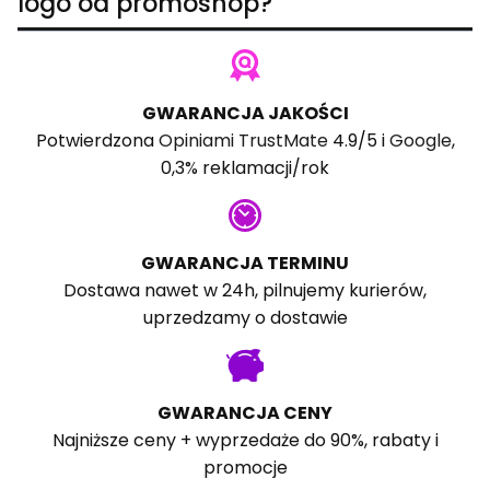
logo od promoshop?
GWARANCJA JAKOŚCI
Potwierdzona
Opiniami TrustMate
4.9/5 i
Google
,
0,3% reklamacji/rok
GWARANCJA TERMINU
Dostawa nawet w 24h, pilnujemy kurierów,
uprzedzamy o dostawie
GWARANCJA CENY
Najniższe ceny + wyprzedaże do 90%, rabaty i
promocje