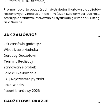
ul. Staffa 12, 71-149 Szczecin, PL
Promoshop.pl to bezpośredni dystrybutor i hurtownia gadżetów
reklamowych z nadrukiem dla firm (B2B). Działamy od 1998 roku,
oferując doradztwo, znakowanie i dystrybucję w modelu Gifting
as a Service.
Linki w stopce
JAK ZAMÓWIĆ?
Jak zamówić gadżety?
Wizualizacje Nadruku
Doradcy Gadżetowi
Terminy Realizacji
Zamawianie próbek
Jakość i Reklamacje
FAQ Najczęstsze pytania
Baza Wiedzy
Raport branżowy 2026
GADŻETOWE OKAZJE