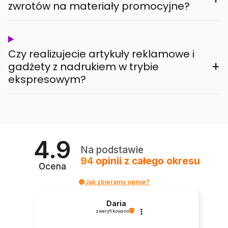
zwrotów na materiały promocyjne?
Czy realizujecie artykuły reklamowe i
+
gadżety z nadrukiem w trybie
ekspresowym?
4.9
Na podstawie
94
opinii
z całego okresu
Ocena
Jak zbieramy opinie?
Daria
zweryfikowano