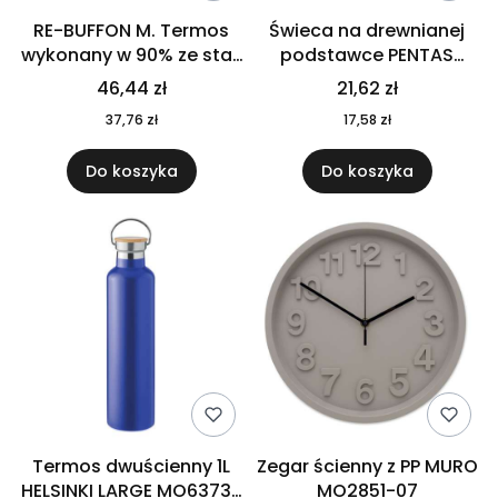
RE-BUFFON M. Termos
Świeca na drewnianej
wykonany w 90% ze stali
podstawce PENTAS
nierdzewnej
MO6282-40
46,44 zł
21,62 zł
pochodzącej z
37,76 zł
17,58 zł
recyklingu 520 ml 94294
Do koszyka
Do koszyka
Termos dwuścienny 1L
Zegar ścienny z PP MURO
HELSINKI LARGE MO6373-
MO2851-07