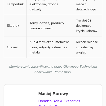
Tampodruk
elektronika, drobne
małych
gadżety
detalach logo
Trwałość i
Torby, odzież, produkty
Sitodruk
doskonałe
płaskie z tkanin
krycie kolorów
Kubki termiczne, metalowe
Nieścieralność
Grawer
pióra, artykuły z drewna i
i prestiżowy
metalu
wygląd
Merytorycznie zweryfikowane przez Głównego Technologa
Znakowania Promoshop.
Maciej Borowy
Doradca B2B & Ekspert ds.