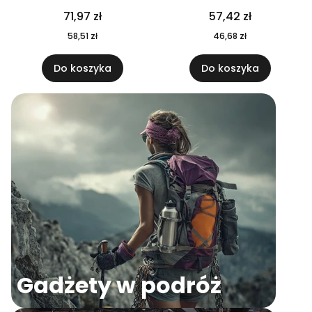
04
71,97 zł
57,42 zł
58,51 zł
46,68 zł
Do koszyka
Do koszyka
Gadżety w podróż