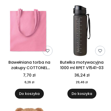
Bawełniana torba na
Butelka motywacyjna
zakupy COTTONEL
1000 ml RPET V1541-03
COLOUR++ MO9846-11
7,70 zł
36,24 zł
6,26 zł
29,46 zł
Do koszyka
Do koszyka