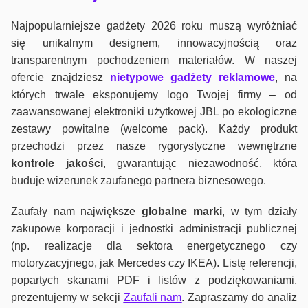
Najpopularniejsze gadżety 2026 roku muszą wyróżniać
się unikalnym designem, innowacyjnością oraz
transparentnym pochodzeniem materiałów. W naszej
ofercie znajdziesz
nietypowe gadżety reklamowe
, na
których trwale eksponujemy logo Twojej firmy – od
zaawansowanej elektroniki użytkowej JBL po ekologiczne
zestawy powitalne (welcome pack). Każdy produkt
przechodzi przez nasze rygorystyczne wewnętrzne
kontrole jako
ści
, gwarantując niezawodność, która
buduje wizerunek zaufanego partnera biznesowego.
Zaufały nam największe
globalne marki
, w tym działy
zakupowe korporacji i jednostki administracji publicznej
(np. realizacje dla sektora energetycznego czy
motoryzacyjnego, jak Mercedes czy IKEA). Listę referencji,
popartych skanami PDF i listów z podziękowaniami,
prezentujemy w sekcji
Zaufali nam
. Zapraszamy do analiz