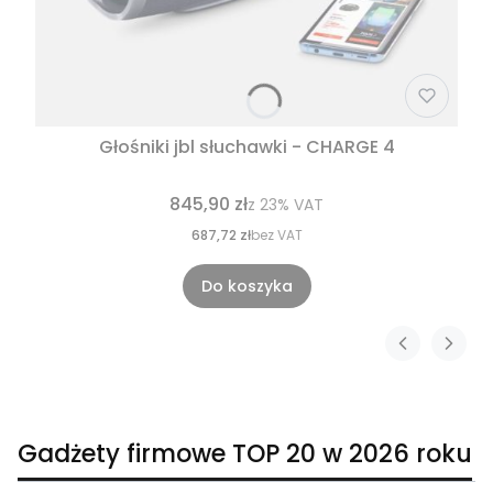
Głośniki jbl słuchawki - CHARGE 4
845,90 zł
z
23%
VAT
687,72 zł
bez VAT
Do koszyka
Gadżety firmowe TOP 20 w 2026 roku