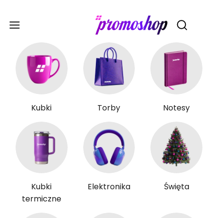
Gadże
Otwórz wy
Kubki
Torby
Notesy
Kubki
Elektronika
Święta
termiczne