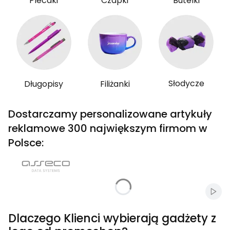
Plecaki
Czapki
Butelki
Słodycze
Długopisy
Filiżanki
Dostarczamy personalizowane artykuły
reklamowe 300 największym firmom w
Polsce:
Włąc
Dlaczego Klienci wybierają gadżety z