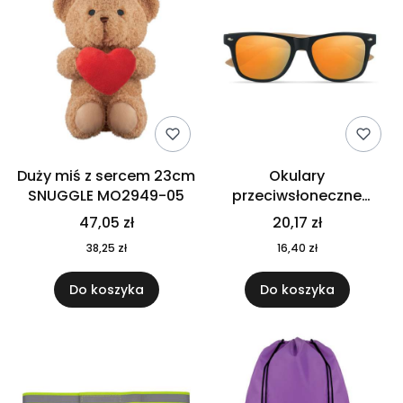
Duży miś z sercem 23cm
Okulary
SNUGGLE MO2949-05
przeciwsłoneczne
CALIFORNIA TOUCH
47,05 zł
20,17 zł
MO9617-10
38,25 zł
16,40 zł
Do koszyka
Do koszyka