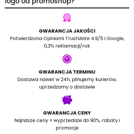
logo od promoshop?
GWARANCJA JAKOŚCI
Potwierdzona
Opiniami TrustMate
4.9/5 i
Google
,
0,3% reklamacji/rok
GWARANCJA TERMINU
Dostawa nawet w 24h, pilnujemy kurierów,
uprzedzamy o dostawie
GWARANCJA CENY
Najniższe ceny + wyprzedaże do 90%, rabaty i
promocje