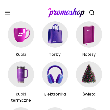
Gadże
Otwórz wy
Kubki
Torby
Notesy
Kubki
Elektronika
Święta
termiczne