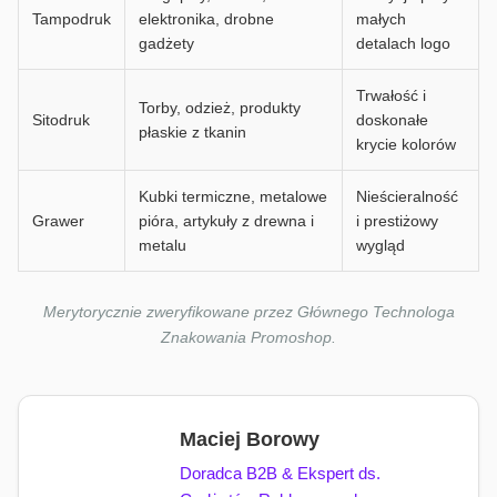
Tampodruk
elektronika, drobne
małych
gadżety
detalach logo
Trwałość i
Torby, odzież, produkty
Sitodruk
doskonałe
płaskie z tkanin
krycie kolorów
Kubki termiczne, metalowe
Nieścieralność
Grawer
pióra, artykuły z drewna i
i prestiżowy
metalu
wygląd
Merytorycznie zweryfikowane przez Głównego Technologa
Znakowania Promoshop.
Maciej Borowy
Doradca B2B & Ekspert ds.