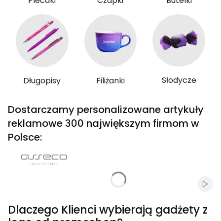
Plecaki
Czapki
Butelki
Słodycze
Długopisy
Filiżanki
Dostarczamy personalizowane artykuły
reklamowe 300 największym firmom w
Polsce:
Włąc
Dlaczego Klienci wybierają gadżety z