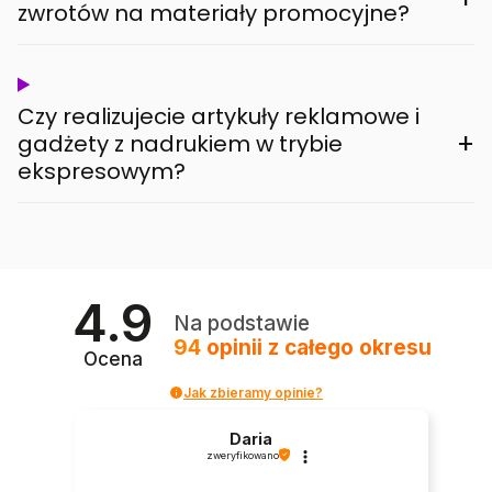
zwrotów na materiały promocyjne?
Czy realizujecie artykuły reklamowe i
+
gadżety z nadrukiem w trybie
ekspresowym?
4.9
Na podstawie
94
opinii
z całego okresu
Ocena
Jak zbieramy opinie?
Daria
zweryfikowano