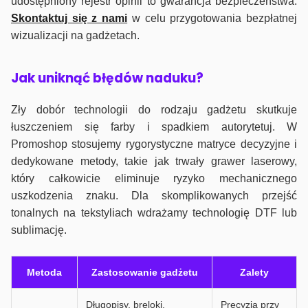
udostępniony rejestr opinii to gwarancja bezpieczeństwa.
Skontaktuj się z nami
w celu przygotowania bezpłatnej
wizualizacji na gadżetach.
J
ak uniknąć błędów naduku?
Zły dobór technologii do rodzaju gadżetu skutkuje
łuszczeniem się farby i spadkiem autorytetuj. W
Promoshop stosujemy rygorystyczne matryce decyzyjne i
dedykowane metody, takie jak trwały grawer laserowy,
który całkowicie eliminuje ryzyko mechanicznego
uszkodzenia znaku. Dla skomplikowanych przejść
tonalnych na tekstyliach wdrażamy technologię DTF lub
sublimację.
Metoda
Zastosowanie gadżetu
Zalety
Długopisy, breloki,
Precyzja przy