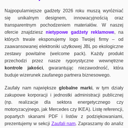
Najpopularniejsze gadżety 2026 roku muszą wyróżniać
się unikalnym designem, innowacyjnością oraz
transparentnym pochodzeniem materiałów. W naszej
ofercie znajdziesz
nietypowe gadżety reklamowe
, na
których trwale eksponujemy logo Twojej firmy – od
zaawansowanej elektroniki użytkowej JBL po ekologiczne
zestawy powitalne (welcome pack). Każdy produkt
przechodzi przez nasze rygorystyczne wewnętrzne
kontrole jako
ści
, gwarantując niezawodność, która
buduje wizerunek zaufanego partnera biznesowego.
Zaufały nam największe
globalne marki
, w tym działy
zakupowe korporacji i jednostki administracji publicznej
(np. realizacje dla sektora energetycznego czy
motoryzacyjnego, jak Mercedes czy IKEA). Listę referencji,
popartych skanami PDF i listów z podziękowaniami,
prezentujemy w sekcji
Zaufali nam
. Zapraszamy do analiz