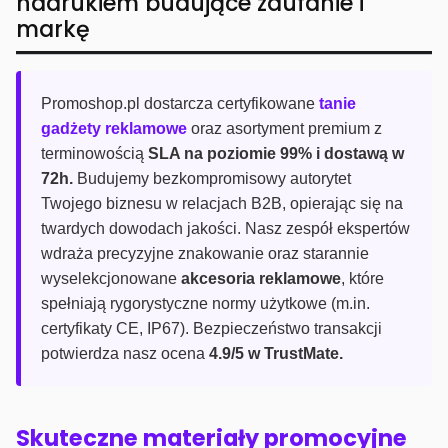
nadrukiem budujące zaufanie i
markę
Promoshop.pl dostarcza certyfikowane
tanie
gadżety reklamowe
oraz asortyment premium z
terminowością
SLA na poziomie 99% i dostawą w
72h.
Budujemy bezkompromisowy autorytet
Twojego biznesu w relacjach B2B, opierając się na
twardych dowodach jakości. Nasz zespół ekspertów
wdraża precyzyjne znakowanie oraz starannie
wyselekcjonowane
akcesoria reklamowe
, które
spełniają rygorystyczne normy użytkowe (m.in.
certyfikaty CE, IP67). Bezpieczeństwo transakcji
potwierdza nasz ocena
4.9/5 w TrustMate.
Skuteczne materiały promocyjne