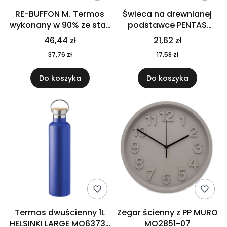
RE-BUFFON M. Termos
Świeca na drewnianej
wykonany w 90% ze stali
podstawce PENTAS
nierdzewnej
MO6282-40
46,44 zł
21,62 zł
pochodzącej z
37,76 zł
17,58 zł
recyklingu 520 ml 94294
Do koszyka
Do koszyka
Termos dwuścienny 1L
Zegar ścienny z PP MURO
HELSINKI LARGE MO6373-
MO2851-07