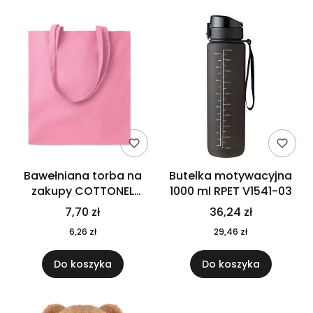
Bawełniana torba na
Butelka motywacyjna
zakupy COTTONEL
1000 ml RPET V1541-03
COLOUR++ MO9846-11
7,70 zł
36,24 zł
6,26 zł
29,46 zł
Do koszyka
Do koszyka