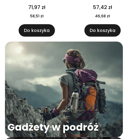
04
71,97 zł
57,42 zł
58,51 zł
46,68 zł
Do koszyka
Do koszyka
Gadżety w podróż