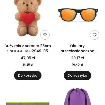
Duży miś z sercem 23cm
Okulary
SNUGGLE MO2949-05
przeciwsłoneczne
CALIFORNIA TOUCH
47,05 zł
20,17 zł
MO9617-10
38,25 zł
16,40 zł
Do koszyka
Do koszyka