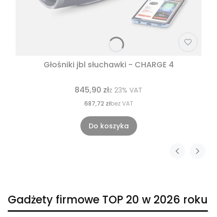
Głośniki jbl słuchawki - CHARGE 4
845,90 zł
z
23%
VAT
687,72 zł
bez VAT
Do koszyka
Gadżety firmowe TOP 20 w 2026 roku