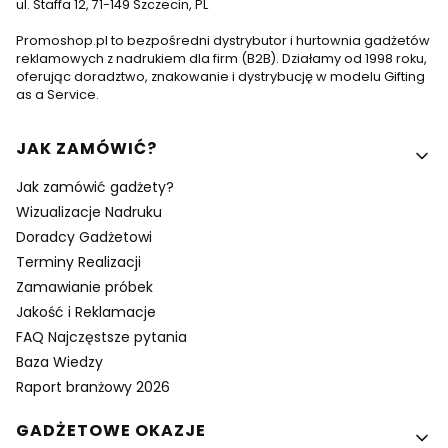
ul. Staffa 12, 71-149 Szczecin, PL
Promoshop.pl to bezpośredni dystrybutor i hurtownia gadżetów
reklamowych z nadrukiem dla firm (B2B). Działamy od 1998 roku,
oferując doradztwo, znakowanie i dystrybucję w modelu Gifting
as a Service.
Linki w stopce
JAK ZAMÓWIĆ?
Jak zamówić gadżety?
Wizualizacje Nadruku
Doradcy Gadżetowi
Terminy Realizacji
Zamawianie próbek
Jakość i Reklamacje
FAQ Najczęstsze pytania
Baza Wiedzy
Raport branżowy 2026
GADŻETOWE OKAZJE