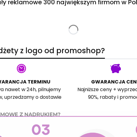
ły reklamowe 300 największym firmom w Pol
adżety z logo od promoshop?
ARANCJA TERMINU
GWARANCJA CEN
a nawet w 24h, pilnujemy
Najniższe ceny + wyprze
w, uprzedzamy o dostawie
90%, rabaty i promo