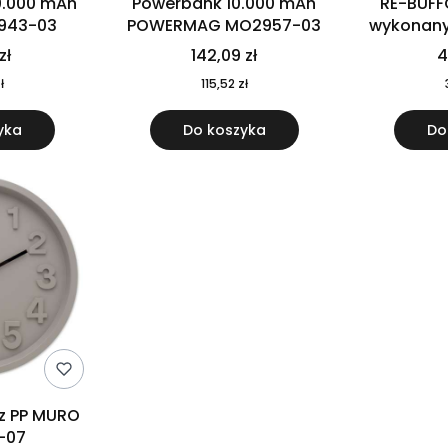
0.000 mAh
Powerbank 10.000 mAh
RE-BUFF
943-03
POWERMAG MO2957-03
wykonany 
nierdzewne
zł
142,09 zł
4
recykling
ł
115,52 zł
yka
Do koszyka
Do
 z PP MURO
-07