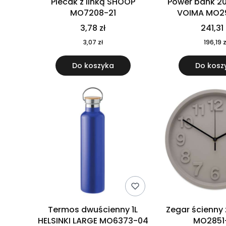
Plecak z linką SHOOP
Power bank 2
MO7208-21
VOIMA MO2
3,78 zł
241,31 
3,07 zł
196,19 z
Do koszyka
Do kosz
Termos dwuścienny 1L
Zegar ścienny
HELSINKI LARGE MO6373-04
MO2851