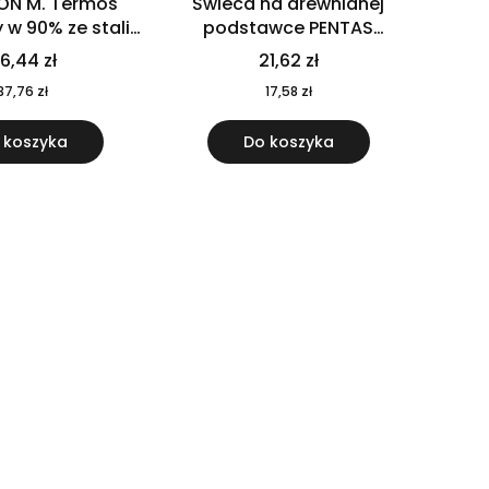
ON M. Termos
Świeca na drewnianej
w 90% ze stali
podstawce PENTAS
j pochodzącej z
MO6282-40
6,44 zł
21,62 zł
u 520 ml 94294
37,76 zł
17,58 zł
 koszyka
Do koszyka