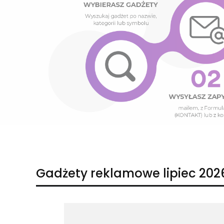
Naciśnij Enter lub spację, aby otworzyć stronę.
Naciśnij Enter lub spację, aby otworzyć stronę.
Gadżety reklamowe lipiec 202