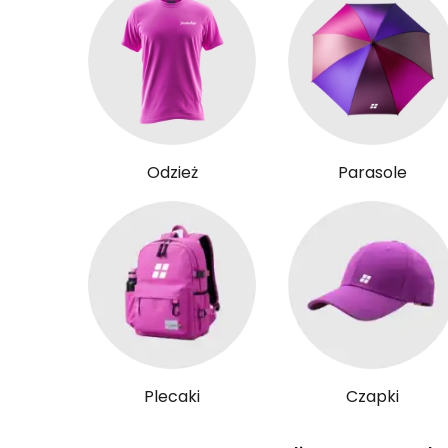
Odzież
Parasole
Plecaki
Czapki