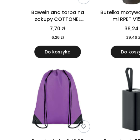
Bawełniana torba na
Butelka motywa
zakupy COTTONEL
ml RPET V1
COLOUR++ MO9846-11
7,70 zł
36,24 
6,26 zł
29,46 z
Do koszyka
Do kosz