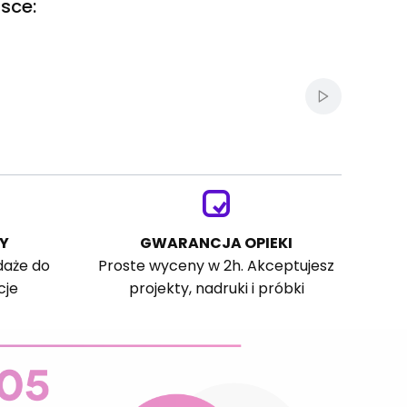
sce:
Włącz autom
Y
GWARANCJA OPIEKI
daże do
Proste wyceny w 2h. Akceptujesz
cje
projekty, nadruki i próbki