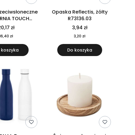
rzeciwsłoneczne
Opaska Reflectis, żółty
ORNIA TOUCH
R73136.03
9617-10
0,17 zł
3,94 zł
16,40 zł
3,20 zł
 koszyka
Do koszyka