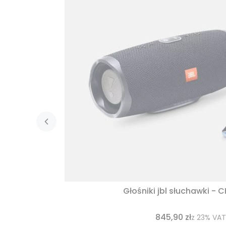
Głośniki jbl słuchawki - 
845,90 zł
z
23%
VAT