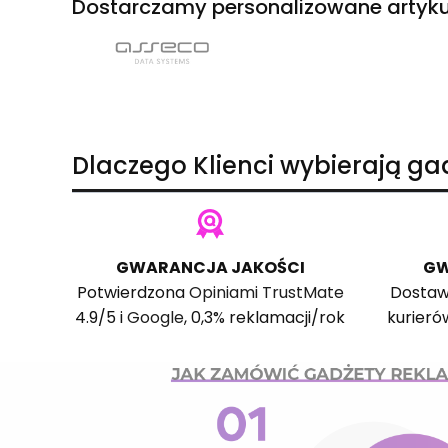
Dostarczamy personalizowane artyku
Dlaczego Klienci wybierają g
GWARANCJA JAKOŚCI
GW
Potwierdzona
Opiniami TrustMate
Dostaw
4.9/5 i
Google
, 0,3% reklamacji/rok
kurieró