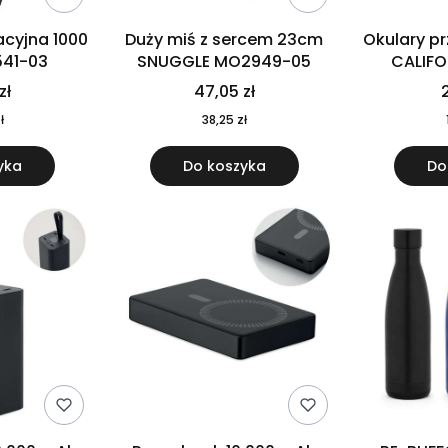
cyjna 1000
Duży miś z sercem 23cm
Okulary p
541-03
SNUGGLE MO2949-05
CALIF
MO
zł
47,05 zł
2
ł
38,25 zł
yka
Do koszyka
Do